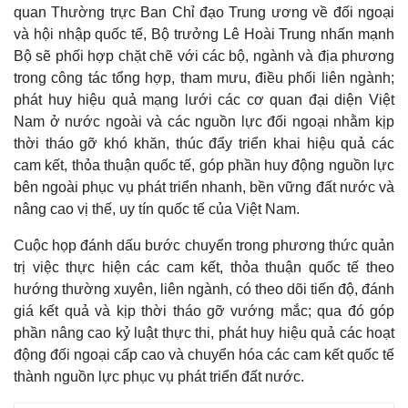
quan Thường trực Ban Chỉ đạo Trung ương về đối ngoại
và hội nhập quốc tế, Bộ trưởng Lê Hoài Trung nhấn mạnh
Bộ sẽ phối hợp chặt chẽ với các bộ, ngành và địa phương
Pháp luật
Quân sự - Quốc phòng
trong công tác tổng hợp, tham mưu, điều phối liên ngành;
Vụ án
Vũ khí
phát huy hiệu quả mạng lưới các cơ quan đại diện Việt
Tin nóng
Việt Nam
Nam ở nước ngoài và các nguồn lực đối ngoại nhằm kịp
Tư vấn luật
Phân tích
thời tháo gỡ khó khăn, thúc đẩy triển khai hiệu quả các
cam kết, thỏa thuận quốc tế, góp phần huy động nguồn lực
bên ngoài phục vụ phát triển nhanh, bền vững đất nước và
nâng cao vị thế, uy tín quốc tế của Việt Nam.
Cuộc họp đánh dấu bước chuyển trong phương thức quản
trị việc thực hiện các cam kết, thỏa thuận quốc tế theo
hướng thường xuyên, liên ngành, có theo dõi tiến độ, đánh
giá kết quả và kịp thời tháo gỡ vướng mắc; qua đó góp
phần nâng cao kỷ luật thực thi, phát huy hiệu quả các hoạt
động đối ngoại cấp cao và chuyển hóa các cam kết quốc tế
thành nguồn lực phục vụ phát triển đất nước.