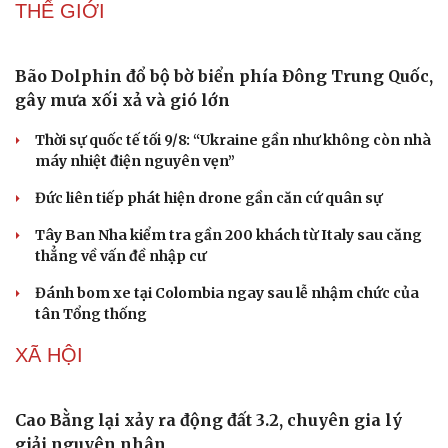
THẾ GIỚI
Bão Dolphin đổ bộ bờ biển phía Đông Trung Quốc,
gây mưa xối xả và gió lớn
Doanh nghiệp
Công nghệ
Thông tin doanh nghiệp
Sành điệu
Thời sự quốc tế tối 9/8: “Ukraine gần như không còn nhà
Doanh nghiệp 24h
Tin Công nghệ
máy nhiệt điện nguyên vẹn”
Doanh nhân
Trải nghiệm
Vì cộng đồng
Chuyển đổi số
Đức liên tiếp phát hiện drone gần căn cứ quân sự
Tây Ban Nha kiểm tra gần 200 khách từ Italy sau căng
thẳng về vấn đề nhập cư
Đánh bom xe tại Colombia ngay sau lễ nhậm chức của
tân Tổng thống
XÃ HỘI
Cao Bằng lại xảy ra động đất 3.2, chuyên gia lý
giải nguyên nhân