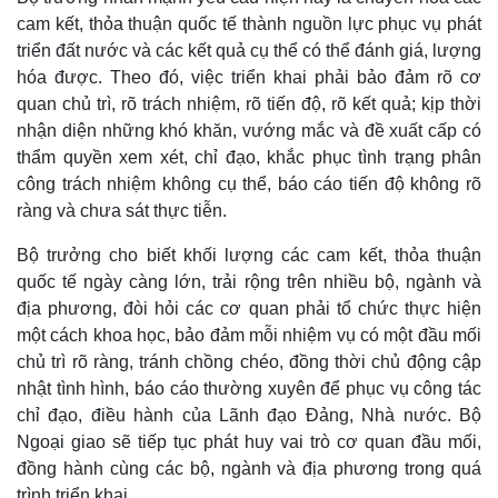
cam kết, thỏa thuận quốc tế thành nguồn lực phục vụ phát
Thế giới
Multimedia
triển đất nước và các kết quả cụ thể có thể đánh giá, lượng
Quan sát
Video
Cuộc sống đó đây
Ảnh
hóa được. Theo đó, việc triển khai phải bảo đảm rõ cơ
Hồ sơ
E-Magazine
quan chủ trì, rõ trách nhiệm, rõ tiến độ, rõ kết quả; kịp thời
Infographic
nhận diện những khó khăn, vướng mắc và đề xuất cấp có
thẩm quyền xem xét, chỉ đạo, khắc phục tình trạng phân
công trách nhiệm không cụ thể, báo cáo tiến độ không rõ
ràng và chưa sát thực tiễn.
Bộ trưởng cho biết khối lượng các cam kết, thỏa thuận
quốc tế ngày càng lớn, trải rộng trên nhiều bộ, ngành và
địa phương, đòi hỏi các cơ quan phải tổ chức thực hiện
một cách khoa học, bảo đảm mỗi nhiệm vụ có một đầu mối
chủ trì rõ ràng, tránh chồng chéo, đồng thời chủ động cập
nhật tình hình, báo cáo thường xuyên để phục vụ công tác
chỉ đạo, điều hành của Lãnh đạo Đảng, Nhà nước. Bộ
Ngoại giao sẽ tiếp tục phát huy vai trò cơ quan đầu mối,
đồng hành cùng các bộ, ngành và địa phương trong quá
trình triển khai.