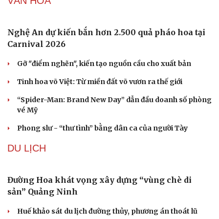
VĂN HÓA
Nam khoa
Làm đẹp - giảm cân
Phòng mạch online
Nghệ An dự kiến bắn hơn 2.500 quả pháo hoa tại
Ăn sạch sống khỏe
Carnival 2026
Gỡ "điểm nghẽn", kiến tạo nguồn cầu cho xuất bản
Tinh hoa võ Việt: Từ miền đất võ vươn ra thế giới
“Spider-Man: Brand New Day” dẫn đầu doanh số phòng
vé Mỹ
Phong slư - “thư tình” bằng dân ca của người Tày
DU LỊCH
Đường Hoa khát vọng xây dựng “vùng chè di
sản” Quảng Ninh
Huế khảo sát du lịch đường thủy, phương án thoát lũ