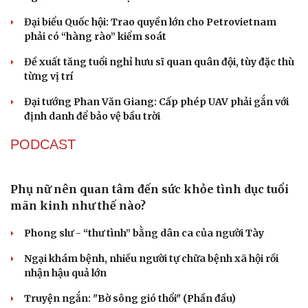
Đại biểu Quốc hội: Trao quyền lớn cho Petrovietnam
phải có “hàng rào” kiểm soát
Đề xuất tăng tuổi nghỉ hưu sĩ quan quân đội, tùy đặc thù
từng vị trí
Đại tướng Phan Văn Giang: Cấp phép UAV phải gắn với
định danh để bảo vệ bầu trời
PODCAST
Phụ nữ nên quan tâm đến sức khỏe tình dục tuổi
mãn kinh như thế nào?
Phong slư - “thư tình” bằng dân ca của người Tày
Ngại khám bệnh, nhiều người tự chữa bệnh xã hội rồi
nhận hậu quả lớn
Truyện ngắn: "Bờ sông gió thổi" (Phần đầu)