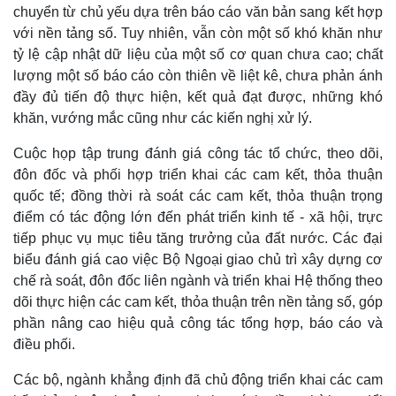
chuyển từ chủ yếu dựa trên báo cáo văn bản sang kết hợp
với nền tảng số. Tuy nhiên, vẫn còn một số khó khăn như
tỷ lệ cập nhật dữ liệu của một số cơ quan chưa cao; chất
lượng một số báo cáo còn thiên về liệt kê, chưa phản ánh
đầy đủ tiến độ thực hiện, kết quả đạt được, những khó
khăn, vướng mắc cũng như các kiến nghị xử lý.
Cuộc họp tập trung đánh giá công tác tổ chức, theo dõi,
đôn đốc và phối hợp triển khai các cam kết, thỏa thuận
quốc tế; đồng thời rà soát các cam kết, thỏa thuận trọng
điểm có tác động lớn đến phát triển kinh tế - xã hội, trực
Kinh tế
Thị trường
tiếp phục vụ mục tiêu tăng trưởng của đất nước. Các đại
Bất động sản
Giá vàng
biểu đánh giá cao việc Bộ Ngoại giao chủ trì xây dựng cơ
Khởi nghiệp
Tiêu dùng
chế rà soát, đôn đốc liên ngành và triển khai Hệ thống theo
Tỷ giá
dõi thực hiện các cam kết, thỏa thuận trên nền tảng số, góp
Chứng khoán
phần nâng cao hiệu quả công tác tổng hợp, báo cáo và
Giá cà phê
điều phối.
Các bộ, ngành khẳng định đã chủ động triển khai các cam