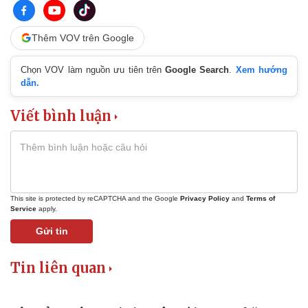
Thêm VOV trên Google
Chọn VOV làm nguồn ưu tiên trên
Google Search
.
Xem hướng
dẫn.
Viết bình luận
This site is protected by reCAPTCHA and the Google
Privacy Policy
and
Terms of
Thể thao
Ô tô - Xe máy
Service
apply.
Bóng đá
Ô tô
Gửi tin
Lịch thi đấu bóng đá
Xe máy
Thế giới thể thao
Tư vấn
eSports
Tin liên quan
Hậu trường