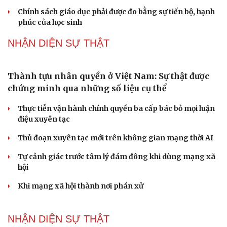
Du lịch
Podcast
Chính sách giáo dục phải được đo bằng sự tiến bộ, hạnh
Tư vấn
Câu chuyện thời sự
phúc của học sinh
Săn Tour
Đọc truyện đêm khuya
check-in
Cửa sổ tình yêu
NHẬN DIỆN SỰ THẬT
Kể chuyện cho bé
Hạt giống tâm hồn
Thành tựu nhân quyền ở Việt Nam: Sự thật được
chứng minh qua những số liệu cụ thể
Thực tiễn vận hành chính quyền ba cấp bác bỏ mọi luận
điệu xuyên tạc
Thủ đoạn xuyên tạc mới trên không gian mạng thời AI
Tự cảnh giác trước tâm lý đám đông khi dùng mạng xã
hội
Khi mạng xã hội thành nơi phán xử
NHẬN DIỆN SỰ THẬT