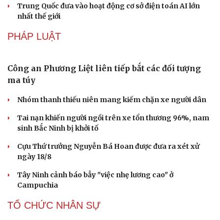
Trung Quốc đưa vào hoạt động cơ sở điện toán AI lớn
nhất thế giới
PHÁP LUẬT
Công an Phương Liệt liên tiếp bắt các đối tượng
ma túy
Nhóm thanh thiếu niên mang kiếm chặn xe người dân
Văn hóa
Giải trí
Tai nạn khiến người ngồi trên xe tổn thương 96%, nam
Sân khấu - Điện ảnh
Nghệ sĩ
sinh Bắc Ninh bị khởi tố
Văn học
Thời trang
Âm nhạc
Sao Việt
Cựu Thứ trưởng Nguyễn Bá Hoan được đưa ra xét xử
Di sản
ngày 18/8
Tây Ninh cảnh báo bẫy "việc nhẹ lương cao" ở
Campuchia
TỔ CHỨC NHÂN SỰ