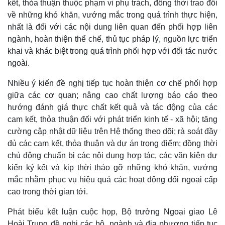
kết, thỏa thuận thuộc phạm vi phụ trách, đồng thời trao đổi
về những khó khăn, vướng mắc trong quá trình thực hiện,
nhất là đối với các nội dung liên quan đến phối hợp liên
ngành, hoàn thiện thể chế, thủ tục pháp lý, nguồn lực triển
khai và khác biệt trong quá trình phối hợp với đối tác nước
ngoài.
Nhiều ý kiến đề nghị tiếp tục hoàn thiện cơ chế phối hợp
giữa các cơ quan; nâng cao chất lượng báo cáo theo
hướng đánh giá thực chất kết quả và tác động của các
cam kết, thỏa thuận đối với phát triển kinh tế - xã hội; tăng
cường cập nhật dữ liệu trên Hệ thống theo dõi; rà soát đầy
đủ các cam kết, thỏa thuận và dự án trọng điểm; đồng thời
chủ động chuẩn bị các nội dung hợp tác, các văn kiện dự
kiến ký kết và kịp thời tháo gỡ những khó khăn, vướng
mắc nhằm phục vụ hiệu quả các hoạt động đối ngoại cấp
cao trong thời gian tới.
Phát biểu kết luận cuộc họp, Bộ trưởng Ngoại giao Lê
Hoài Trung đề nghị các bộ, ngành và địa phương tiếp tục