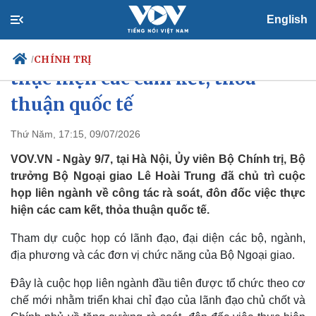
English
Bộ Ngoại giao rà soát, đôn đốc
CHÍNH TRỊ
/
thực hiện các cam kết, thỏa
thuận quốc tế
Chính trị
Xã hội
Thứ Năm, 17:15, 09/07/2026
Đảng
Tin 24h
VOV.VN - Ngày 9/7, tại Hà Nội, Ủy viên Bộ Chính trị, Bộ
Tổ chức nhân sự
Dự báo thời tiết
trưởng Bộ Ngoại giao Lê Hoài Trung đã chủ trì cuộc
Quốc hội
Giáo dục
họp liên ngành về công tác rà soát, đôn đốc việc thực
Nhận diện sự thật
Dấu ấn VOV
hiện các cam kết, thỏa thuận quốc tế.
Việc làm
Biển đảo
Tham dự cuộc họp có lãnh đạo, đại diện các bộ, ngành,
địa phương và các đơn vị chức năng của Bộ Ngoại giao.
Đây là cuộc họp liên ngành đầu tiên được tổ chức theo cơ
chế mới nhằm triển khai chỉ đạo của lãnh đạo chủ chốt và