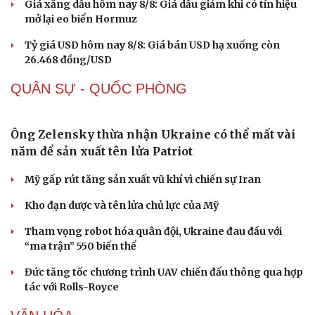
Giá xăng dầu hôm nay 8/8: Giá dầu giảm khi có tín hiệu
mở lại eo biển Hormuz
Tỷ giá USD hôm nay 8/8: Giá bán USD hạ xuống còn
26.468 đồng/USD
QUÂN SỰ - QUỐC PHÒNG
Ông Zelensky thừa nhận Ukraine có thể mất vài
năm để sản xuất tên lửa Patriot
Mỹ gấp rút tăng sản xuất vũ khí vì chiến sự Iran
Kho đạn dược và tên lửa chủ lực của Mỹ
Tham vọng robot hóa quân đội, Ukraine đau đầu với
Sức khỏe
Đời sống
“ma trận” 550 biến thể
Dinh dưỡng - món ngon
Nhà đẹp
Đức tăng tốc chương trình UAV chiến đấu thông qua hợp
Cây thuốc
Blog
tác với Rolls-Royce
Sản phụ khoa
Tình yêu - Gia đình
Nhi khoa