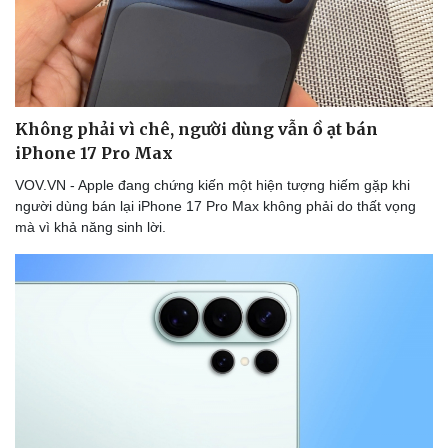
Thể thao
Ô tô - Xe máy
Bóng đá
Ô tô
Lịch thi đấu bóng đá
Xe máy
Thế giới thể thao
Tư vấn
eSports
Hậu trường
Không phải vì chê, người dùng vẫn ồ ạt bán
iPhone 17 Pro Max
VOV.VN - Apple đang chứng kiến một hiện tượng hiếm gặp khi
người dùng bán lại iPhone 17 Pro Max không phải do thất vọng
mà vì khả năng sinh lời.