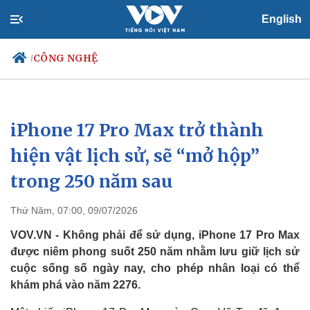
English
CÔNG NGHỆ
/
iPhone 17 Pro Max trở thành
Chính trị
Xã hội
Đảng
Tin 24h
hiện vật lịch sử, sẽ “mở hộp”
Tổ chức nhân sự
Dự báo thời tiết
trong 250 năm sau
Quốc hội
Giáo dục
Nhận diện sự thật
Dấu ấn VOV
Việc làm
Thứ Năm, 07:00, 09/07/2026
Biển đảo
VOV.VN - Không phải để sử dụng, iPhone 17 Pro Max
được niêm phong suốt 250 năm nhằm lưu giữ lịch sử
cuộc sống số ngày nay, cho phép nhân loại có thể
khám phá vào năm 2276.