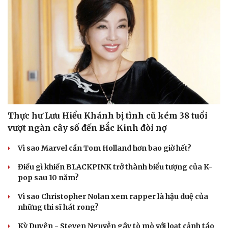
Thực hư Lưu Hiểu Khánh bị tình cũ kém 38 tuổi
vượt ngàn cây số đến Bắc Kinh đòi nợ
Vì sao Marvel cần Tom Holland hơn bao giờ hết?
Điều gì khiến BLACKPINK trở thành biểu tượng của K-
pop sau 10 năm?
Vì sao Christopher Nolan xem rapper là hậu duệ của
những thi sĩ hát rong?
Kỳ Duyên - Steven Nguyễn gây tò mò với loạt cảnh táo