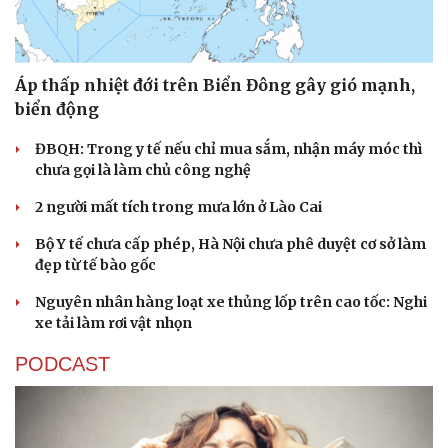
Áp thấp nhiệt đới trên Biển Đông gây gió mạnh,
biển động
ĐBQH: Trong y tế nếu chỉ mua sắm, nhận máy móc thì
chưa gọi là làm chủ công nghệ
2 người mất tích trong mưa lớn ở Lào Cai
Bộ Y tế chưa cấp phép, Hà Nội chưa phê duyệt cơ sở làm
đẹp từ tế bào gốc
Văn hóa
Giải trí
Nguyên nhân hàng loạt xe thủng lốp trên cao tốc: Nghi
Sân khấu - Điện ảnh
Nghệ sĩ
xe tải làm rơi vật nhọn
Văn học
Thời trang
PODCAST
Âm nhạc
Sao Việt
Di sản