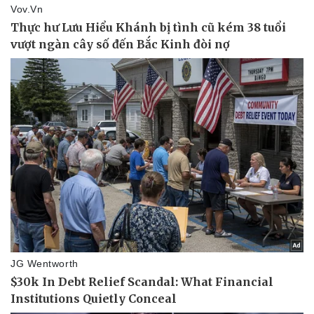
Vụ án
Vũ khí
Tin nóng
Việt Nam
Tư vấn luật
Phân tích