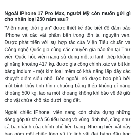
Ngoài iPhone 17 Pro Max, người Mỹ còn muốn gửi gì
cho nhân loại 250 năm sau?
“Viên nang thời gian” được thiết kế đặc biệt để đảm bảo
iPhone và các vật phẩm bên trong tồn tại nguyên vẹn.
Được phát triển với sự hợp tác của Viện Tiêu chuẩn và
Công nghệ Quốc gia cùng các chuyên gia bảo tồn tại Thư
viện Quốc hội, viên nang sử dụng một xi lanh thép không
gỉ nặng khoảng 417 kg, được gia công chính xác và bịt kín
bằng indium - một kim loại mềm có khả năng lấp đầy các
khuyết điểm siêu nhỏ. Bên ngoài, nó được bao phủ bởi
một bình thủy tinh hình chuông bằng thép không gỉ nặng
Thế giới
Multimedia
khoảng 500 kg, tạo ra một khoang không khí bảo vệ để giữ
Quan sát
Video
cho vật chứa khô ráo dưới lòng đất.
Cuộc sống đó đây
Ảnh
Hồ sơ
E-Magazine
Ngoài chiếc iPhone, viên nang còn chứa đựng những
Infographic
đóng góp từ tất cả 56 tiểu bang và vùng lãnh thổ, cũng như
cả ba nhánh của chính phủ liên bang. Những hiện vật này
bao gồm một chiếc lông vũ từ linh vật đại bàng đầu trọc