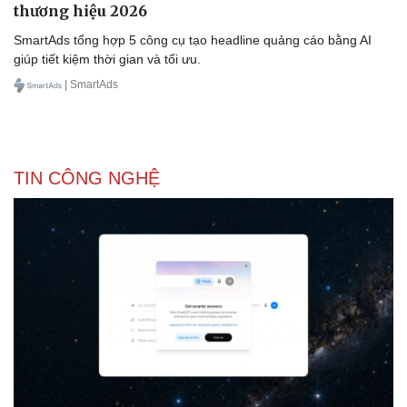
thương hiệu 2026
SmartAds tổng hợp 5 công cụ tạo headline quảng cáo bằng AI
giúp tiết kiệm thời gian và tối ưu.
| SmartAds
Doanh nghiệp
Công nghệ
Thông tin doanh nghiệp
Sành điệu
Doanh nghiệp 24h
Tin Công nghệ
Doanh nhân
Trải nghiệm
Vì cộng đồng
Chuyển đổi số
TIN CÔNG NGHỆ