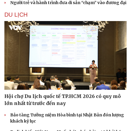
Người trẻ và hành trình đưa di sản “chạm” vào đương đại
DU LỊCH
Hội chợ Du lịch quốc tế TP.HCM 2026 có quy mô
lớn nhất từ trước đến nay
Du lịch
Podcast
Tư vấn
Câu chuyện thời sự
Bảo tàng Tưởng niệm Hòa bình tại Nhật Bản đón lượng
Săn Tour
Đọc truyện đêm khuya
khách kỷ lục
check-in
Cửa sổ tình yêu
Kể chuyện cho bé