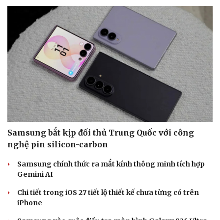
Sức khỏe
Đời sống
Dinh dưỡng - món ngon
Nhà đẹp
Cây thuốc
Blog
Sản phụ khoa
Tình yêu - Gia đình
Nhi khoa
Nam khoa
Samsung bắt kịp đối thủ Trung Quốc với công
Làm đẹp - giảm cân
nghệ pin silicon-carbon
Phòng mạch online
Ăn sạch sống khỏe
Samsung chính thức ra mắt kính thông minh tích hợp
Gemini AI
Chi tiết trong iOS 27 tiết lộ thiết kế chưa từng có trên
iPhone