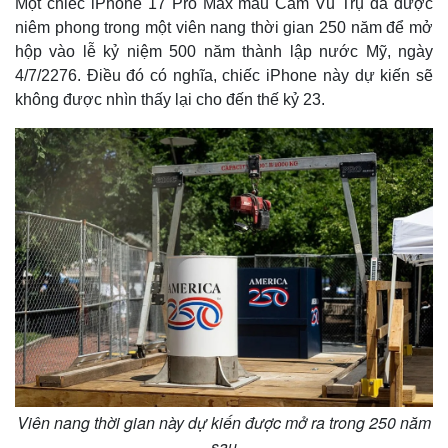
Một chiếc iPhone 17 Pro Max màu Cam Vũ Trụ đã được
niêm phong trong một viên nang thời gian 250 năm để mở
hộp vào lễ kỷ niệm 500 năm thành lập nước Mỹ, ngày
4/7/2276. Điều đó có nghĩa, chiếc iPhone này dự kiến sẽ
không được nhìn thấy lại cho đến thế kỷ 23.
Viên nang thời gian này dự kiến được mở ra trong 250 năm
sau