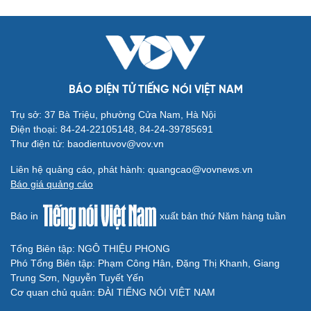
BÁO ĐIỆN TỬ TIẾNG NÓI VIỆT NAM
Văn hóa
Giải trí
Sân khấu - Điện ảnh
Nghệ sĩ
Trụ sở: 37 Bà Triệu, phường Cửa Nam, Hà Nội
Văn học
Thời trang
Điện thoại: 84-24-22105148, 84-24-39785691
Âm nhạc
Sao Việt
Thư điện tử: baodientuvov@vov.vn
Di sản
Liên hệ quảng cáo, phát hành: quangcao@vovnews.vn
Báo giá quảng cáo
Báo in
xuất bản thứ Năm hàng tuần
Du lịch
Podcast
Tổng Biên tập: NGÔ THIỆU PHONG
Phó Tổng Biên tập: Phạm Công Hân, Đặng Thị Khanh, Giang
Tư vấn
Câu chuyện thời sự
Trung Sơn, Nguyễn Tuyết Yến
Săn Tour
Đọc truyện đêm khuya
Cơ quan chủ quản: ĐÀI TIẾNG NÓI VIỆT NAM
check-in
Cửa sổ tình yêu
Kể chuyện cho bé