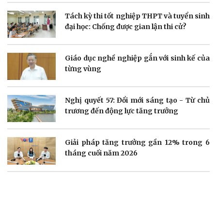
Tách kỳ thi tốt nghiệp THPT và tuyển sinh
Doanh nghiệp
Công nghệ
đại học: Chống được gian lận thi cử?
Thông tin doanh nghiệp
Sành điệu
Doanh nghiệp 24h
Tin Công nghệ
Doanh nhân
Trải nghiệm
Giáo dục nghề nghiệp gắn với sinh kế của
Vì cộng đồng
Chuyển đổi số
từng vùng
Nghị quyết 57: Đổi mới sáng tạo - Từ chủ
trương đến động lực tăng trưởng
Sức khỏe
Đời sống
Giải pháp tăng trưởng gần 12% trong 6
Dinh dưỡng - món ngon
Nhà đẹp
Cây thuốc
Blog
tháng cuối năm 2026
Sản phụ khoa
Tình yêu - Gia đình
Nhi khoa
Nam khoa
Làm đẹp - giảm cân
Phòng mạch online
Ăn sạch sống khỏe