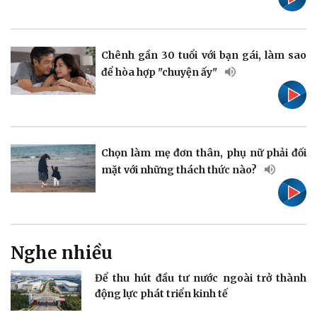
Pháp luật
Quân sự - Quốc phòng
Vụ án
Vũ khí
Chênh gần 30 tuổi với bạn gái, làm sao
Tin nóng
Việt Nam
để hòa hợp "chuyện ấy"
Tư vấn luật
Phân tích
Chọn làm mẹ đơn thân, phụ nữ phải đối
mặt với những thách thức nào?
Thể thao
Ô tô - Xe máy
Bóng đá
Ô tô
Lịch thi đấu bóng đá
Xe máy
Thế giới thể thao
Tư vấn
eSports
Nghe nhiều
Hậu trường
Để thu hút đầu tư nước ngoài trở thành
động lực phát triển kinh tế