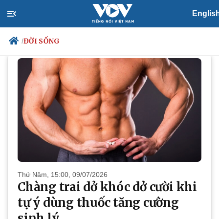
Englis
ĐỜI SỐNG
ĐỜI SỐNG
/
Chính trị
Xã hội
Đảng
Tin 24h
Tổ chức nhân sự
Dự báo thời tiết
Quốc hội
Giáo dục
Nhận diện sự thật
Dấu ấn VOV
Việc làm
Biển đảo
Thứ Năm, 15:00, 09/07/2026
Chàng trai dở khóc dở cười khi
tự ý dùng thuốc tăng cường
sinh lý