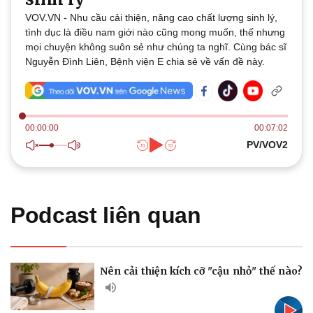
Thế giới
Multimedia
VOV.VN - Nhu cầu cải thiện, nâng cao chất lượng sinh lý,
Quan sát
Video
tình dục là điều nam giới nào cũng mong muốn, thế nhưng
Cuộc sống đó đây
Ảnh
mọi chuyện không suôn sẻ như chúng ta nghĩ. Cùng bác sĩ
Hồ sơ
E-Magazine
Nguyễn Đình Liên, Bệnh viện E chia sẻ về vấn đề này.
Infographic
00:00:00
00:07:02
PV/VOV2
Kinh tế
Thị trường
Bất động sản
Giá vàng
Khởi nghiệp
Tiêu dùng
Podcast liên quan
Tỷ giá
Chứng khoán
Giá cà phê
Nên cải thiện kích cỡ "cậu nhỏ" thế nào?