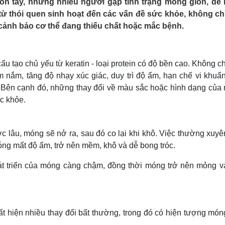
ón tay, nhưng nhiều người gặp tình trạng móng giòn, dễ
Lịch thi đấu bóng đá
Xe máy
 từ thói quen sinh hoạt đến các vấn đề sức khỏe, không ch
Thế giới thể thao
Tư vấn
cảnh báo cơ thể đang thiếu chất hoặc mắc bệnh.
eSports
V
Hậu trường
Văn hóa
Giải trí
D
u tạo chủ yếu từ keratin - loại protein có độ bền cao. Không c
Sân khấu - Điện ảnh
Nghệ sĩ
nắm, tăng độ nhạy xúc giác, duy trì độ ẩm, hạn chế vi khuẩ
Văn học
Thời trang
. Bên cạnh đó, những thay đổi về màu sắc hoặc hình dạng của
Âm nhạc
Sao Việt
c
c khỏe.
Di sản
c lâu, móng sẽ nở ra, sau đó co lại khi khô. Việc thường xuyê
óng mất độ ẩm, trở nên mềm, khô và dễ bong tróc.
hát triển của móng càng chậm, đồng thời móng trở nên mỏng v
ất hiện nhiều thay đổi bất thường, trong đó có hiện tượng mó