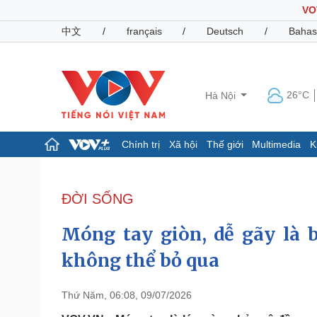
VO
中文
/
français
/
Deutsch
/
Bahas
26°C
Hà Nội
Chính trị
Xã hội
Thế giới
Multimedia
K
Chính trị
Xã hội
Đảng
Tin 24h
ĐỜI SỐNG
Tổ chức nhân sự
Dự báo thời tiết
Quốc hội
Giáo dục
Móng tay giòn, dễ gãy là 
Nhận diện sự thật
Dấu ấn VOV
Việc làm
không thể bỏ qua
Biển đảo
Pháp luật
Quân sự - Quốc phòng
Thứ Năm, 06:08, 09/07/2026
Vụ án
Vũ khí