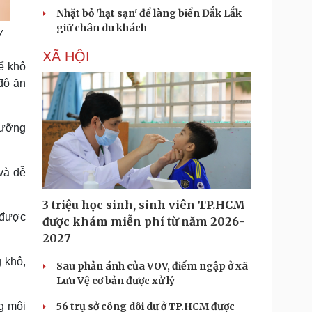
Nhặt bỏ 'hạt sạn' để làng biển Đắk Lắk
giữ chân du khách
y
XÃ HỘI
hể khô
độ ăn
 dưỡng
.
và dễ
3 triệu học sinh, sinh viên TP.HCM
 được
được khám miễn phí từ năm 2026-
2027
g khô,
Sau phản ánh của VOV, điểm ngập ở xã
Lưu Vệ cơ bản được xử lý
g môi
56 trụ sở công dôi dư ở TP.HCM được