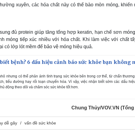
 thường xuyên, các hóa chất này có thể bào mòn móng, khiến
 sung đủ protein giúp tăng tổng hợp keratin, hạn chế sơn món
h móng tiếp xúc nhiều với hóa chất. Khi làm việc với chất tẩ
oại có lớp lót mềm để bảo vệ móng hiệu quả.
biết bệnh? 6 dấu hiệu cảnh báo sức khỏe bạn không 
nhỏ nhưng có thể phản ánh tình trạng sức khỏe bên trong cơ thể, từ chấn thươn
h, tiểu đường hay rối loạn chuyển hóa. Vì vậy, việc nhận biết sớm các dấu hiệ
hủ động theo dõi và chăm sóc sức khỏe tốt hơn.
Chung Thủy/VOV.VN (Tổng
ay dễ gãy
vấn đề sức khỏe