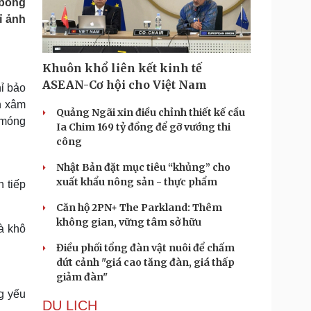
 bong
Doanh nghiệp 24h
Tin Công nghệ
ỉ ảnh
Doanh nhân
Trải nghiệm
ì cộng đồng
Chuyển đổi số
Khuôn khổ liên kết kinh tế
u lịch
Podcast
ASEAN-Cơ hội cho Việt Nam
hỉ bảo
Tư vấn
Câu chuyện thời sự
n xâm
Săn Tour
Đọc truyện đêm khuya
Quảng Ngãi xin điều chỉnh thiết kế cầu
 móng
heck-in
Cửa sổ tình yêu
Ia Chim 169 tỷ đồng để gỡ vướng thi
Kể chuyện cho bé
công
Hạt giống tâm hồn
Nhật Bản đặt mục tiêu “khủng” cho
xuất khẩu nông sản - thực phẩm
n tiếp
Căn hộ 2PN+ The Parkland: Thêm
không gian, vững tâm sở hữu
à khô
Điều phối tổng đàn vật nuôi để chấm
dứt cảnh "giá cao tăng đàn, giá thấp
giảm đàn"
ng yếu
DU LỊCH