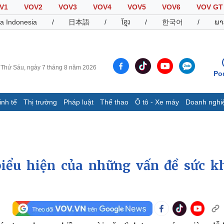
V1
VOV2
VOV3
VOV4
VOV5
VOV6
VOV GT
a Indonesia
/
日本語
/
ខ្មែរ
/
한국어
/
ພາ
Thứ Sáu, ngày 7 tháng 8 năm 2026
Po
inh tế
Thị trường
Pháp luật
Thể thao
Ô tô - Xe máy
Doanh nghi
Thế giới
Multimedia
K
Quan sát
Video
B
Cuộc sống đó đây
Ảnh
K
Hồ sơ
E-Magazine
biểu hiện của những vấn đề sức k
Infographic
Thể thao
Ô tô - Xe máy
D
Bóng đá
Ô tô
T