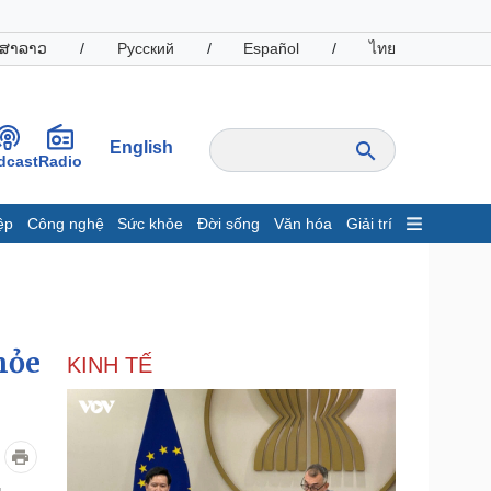
ສາລາວ
/
Русский
/
Español
/
ไทย
English
dcast
Radio
ệp
Công nghệ
Sức khỏe
Đời sống
Văn hóa
Giải trí
inh tế
Thị trường
ất động sản
Giá vàng
hởi nghiệp
Tiêu dùng
Tỷ giá
hỏe
KINH TẾ
Chứng khoán
Giá cà phê
oanh nghiệp
Công nghệ
hông tin doanh nghiệp
Sành điệu