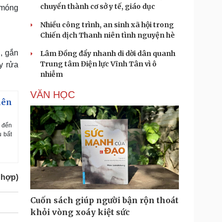
chuyển thành cơ sở y tế, giáo dục
 móng
Nhiều công trình, an sinh xã hội trong
Chiến dịch Thanh niên tình nguyện hè
g, gắn
Lâm Đồng đẩy nhanh di dời dân quanh
Trung tâm Điện lực Vĩnh Tân vì ô
y rửa
nhiễm
VĂN HỌC
nên
g đến
u bất
 hợp)
Cuốn sách giúp người bận rộn thoát
khỏi vòng xoáy kiệt sức