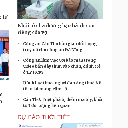
Khởi tố cha dượng bạo hành con
riêng của vợ
Công an Cần Thơ bàn giao đối tượng
truy nã cho công an Đà Nẵng
Công an làm việc với bảo mẫu trong
video bắn dây thun vào chân, đánh trẻ
ở TP.HCM
Đánh bạc thua, người đàn ông thuê 6 ô
tô tự lái mang cầm cố
Cần Thơ: Triệt phá tụ điểm ma túy, khởi
tố 3 đối tượng liên quan
DỰ BÁO THỜI TIẾT