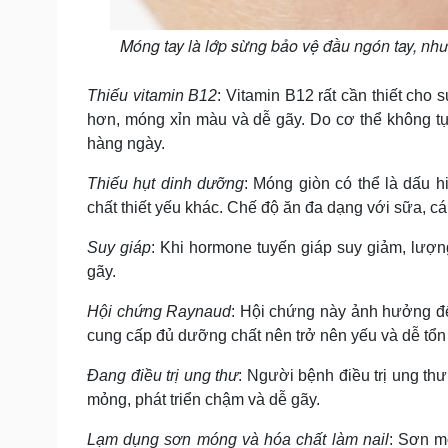
Móng tay là lớp sừng bảo vệ đầu ngón tay, nh
Thiếu vitamin B12
: Vitamin B12 rất cần thiết cho 
hơn, móng xỉn màu và dễ gãy. Do cơ thể không t
hàng ngày.
Thiếu hụt dinh dưỡng
: Móng giòn có thể là dấu h
chất thiết yếu khác. Chế độ ăn đa dạng với sữa, cá
Suy giáp
: Khi hormone tuyến giáp suy giảm, lượn
gãy.
Hội chứng Raynaud
: Hội chứng này ảnh hưởng đ
cung cấp đủ dưỡng chất nên trở nên yếu và dễ tổn
Đang điều trị ung thư
: Người bệnh điều trị ung thư
mỏng, phát triển chậm và dễ gãy.
Lạm dụng sơn móng và hóa chất làm nail
: Sơn m