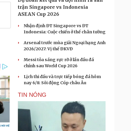
Dự đoán kết quả và đội hình ra sân
trận Singapore vs Indonesia
ASEAN Cup 2026
Nhận định ĐT Singapore vs ĐT
Indonesia: Cuộc chiến ở thế chân tường
Arsenal trước mùa giải Ngoại hạng Anh
2026/2027: Vị thế ĐKVĐ
Messi tỏa sáng rực rỡ ở lần đầu đá
chính sau World Cup 2026
Lịch thi đấu và trực tiếp bóng đá hôm
nay 6/8: Sôi động Cúp châu Âu
TIN NÓNG