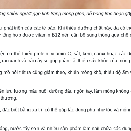
ưng nhiều người gặp tình trạng móng giòn, dễ bong tróc hoặc gã
sự phát triển của các tế bào. Khi thiếu dưỡng chất này, da có t
ự tổng hợp được vitamin B12 nên cần bổ sung thông qua chế 
iệu cơ thể thiếu protein, vitamin C, sắt, kẽm, canxi hoặc các
, rau xanh và trái cây sẽ góp phần cải thiện sức khỏe của móng
g mồ hôi tiết ra cũng giảm theo, khiến móng khô, thiếu độ ẩm 
ến lưu lượng máu nuôi dưỡng đầu ngón tay, làm móng không
 thương.
, đặc biệt bằng xạ trị, có thể gặp tác dụng phụ như tóc và món
óng, nước tẩy sơn và nhiều sản phẩm làm nail chứa các dun