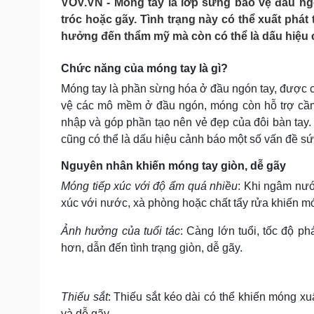
VOV.VN - Móng tay là lớp sừng bảo vệ đầu ng
Tin nóng
Việt Nam
tróc hoặc gãy. Tình trạng này có thể xuất phát
Tư vấn luật
Phân tích
hưởng đến thẩm mỹ mà còn có thể là dấu hiệu 
Chức năng của móng tay là gì?
Sức khỏe
Đời sống
Móng tay là phần sừng hóa ở đầu ngón tay, được cấ
Dinh dưỡng - món ngon
Nhà đẹp
vệ các mô mềm ở đầu ngón, móng còn hỗ trợ cầm 
Cây thuốc
Blog
nhập và góp phần tạo nên vẻ đẹp của đôi bàn tay
Sản phụ khoa
Tình yêu - Gia đình
cũng có thể là dấu hiệu cảnh báo một số vấn đề sứ
Nhi khoa
Nam khoa
Nguyên nhân khiến móng tay giòn, dễ gãy
Làm đẹp - giảm cân
Phòng mạch online
Móng tiếp xúc với độ ẩm quá nhiều
: Khi ngâm nướ
Ăn sạch sống khỏe
xúc với nước, xà phòng hoặc chất tẩy rửa khiến m
Cải chính
Ảnh hưởng của tuổi tác
: Càng lớn tuổi, tốc độ p
hơn, dẫn đến tình trạng giòn, dễ gãy.
Thiếu sắt
: Thiếu sắt kéo dài có thể khiến móng xu
và dễ gãy.