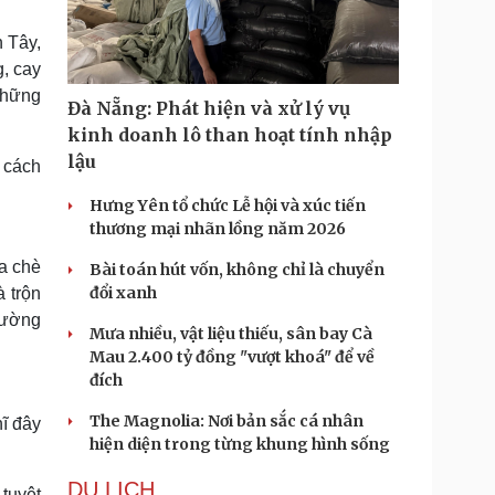
Doanh nghiệp 24h
Tin Công nghệ
Doanh nhân
Trải nghiệm
n Tây,
ì cộng đồng
Chuyển đổi số
, cay
 những
Đà Nẵng: Phát hiện và xử lý vụ
u lịch
Podcast
kinh doanh lô than hoạt tính nhập
Tư vấn
Câu chuyện thời sự
lậu
 cách
Săn Tour
Đọc truyện đêm khuya
heck-in
Cửa sổ tình yêu
Hưng Yên tổ chức Lễ hội và xúc tiến
Kể chuyện cho bé
thương mại nhãn lồng năm 2026
Hạt giống tâm hồn
a chè
Bài toán hút vốn, không chỉ là chuyển
đổi xanh
 trộn
thường
Mưa nhiều, vật liệu thiếu, sân bay Cà
Mau 2.400 tỷ đồng "vượt khoá" để về
đích
The Magnolia: Nơi bản sắc cá nhân
hĩ đây
hiện diện trong từng khung hình sống
DU LỊCH
tuyệt