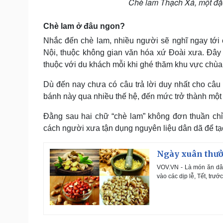
Chè lam Thạch Xá, một đặc
Chè lam ở đâu ngon?
Nhắc đến chè lam, nhiều người sẽ nghĩ ngay tới
Nội, thuộc không gian văn hóa xứ Đoài xưa. Đây
thuộc với du khách mỗi khi ghé thăm khu vực chù
Dù đến nay chưa có câu trả lời duy nhất cho câu h
bánh này qua nhiều thế hệ, đến mức trở thành một
Đằng sau hai chữ “chè lam” không đơn thuần chỉ
cách người xưa tận dụng nguyên liệu dân dã để tạ
Ngày xuân thưở
VOV.VN - Là món ăn dân 
vào các dịp lễ, Tết, trư