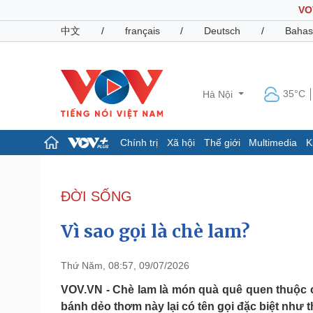
VO
中文
/
français
/
Deutsch
/
Bahas
35°C
Hà Nội
Chính trị
Xã hội
Thế giới
Multimedia
K
Chính trị
Xã hội
Đảng
Tin 24h
ĐỜI SỐNG
Tổ chức nhân sự
Dự báo thời tiết
Quốc hội
Giáo dục
Vì sao gọi là chè lam?
Nhận diện sự thật
Dấu ấn VOV
Việc làm
Biển đảo
Thứ Năm, 08:57, 09/07/2026
Pháp luật
Quân sự - Quốc phòng
VOV.VN - Chè lam là món quà quê quen thuộc c
bánh dẻo thơm này lại có tên gọi đặc biệt như t
Vụ án
Vũ khí