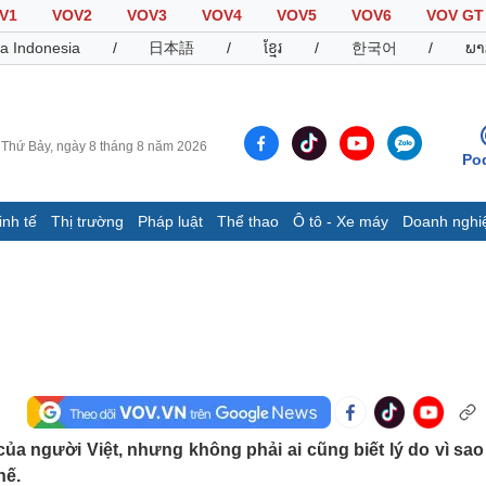
V1
VOV2
VOV3
VOV4
VOV5
VOV6
VOV GT
a Indonesia
/
日本語
/
ខ្មែរ
/
한국어
/
ພາ
Thứ Bảy, ngày 8 tháng 8 năm 2026
Po
inh tế
Thị trường
Pháp luật
Thể thao
Ô tô - Xe máy
Doanh nghi
Thế giới
Multimedia
K
Quan sát
Video
B
Cuộc sống đó đây
Ảnh
K
Hồ sơ
E-Magazine
Infographic
Thể thao
Ô tô - Xe máy
D
ủa người Việt, nhưng không phải ai cũng biết lý do vì sa
hế.
Bóng đá
Ô tô
T