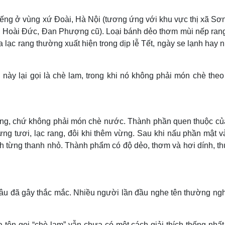
Lịch thi đấu bóng đá
Xe máy
Thế giới thể thao
Tư vấn
tiếng ở vùng xứ Đoài, Hà Nội (tương ứng với khu vực thị xã Sơ
eSports
V
, Hoài Đức, Đan Phượng cũ). Loại bánh dẻo thơm mùi nếp rang
Hậu trường
a lạc rang thường xuất hiện trong dịp lễ Tết, ngày se lạnh hay
Văn hóa
Giải trí
D
Sân khấu - Điện ảnh
Nghệ sĩ
này lại gọi là chè lam, trong khi nó không phải món chè theo
Văn học
Thời trang
Âm nhạc
Sao Việt
c
Di sản
thống, chứ không phải món chè nước. Thành phần quen thuộc củ
g tươi, lạc rang, đôi khi thêm vừng. Sau khi nấu phần mật và
ành từng thanh nhỏ. Thành phẩm có độ dẻo, thơm và hơi dính, 
ừ lâu đã gây thắc mắc. Nhiều người lần đầu nghe tên thường ng
tên gọi “chè lam” vẫn chưa có một cách giải thích thống nhất 