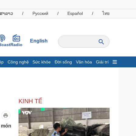
ສາລາວ
/
Русский
/
Español
/
ไทย
English
dcast
Radio
ệp
Công nghệ
Sức khỏe
Đời sống
Văn hóa
Giải trí
inh tế
Thị trường
ất động sản
Giá vàng
hởi nghiệp
Tiêu dùng
Tỷ giá
KINH TẾ
Chứng khoán
Giá cà phê
oanh nghiệp
Công nghệ
o món
hông tin doanh nghiệp
Sành điệu