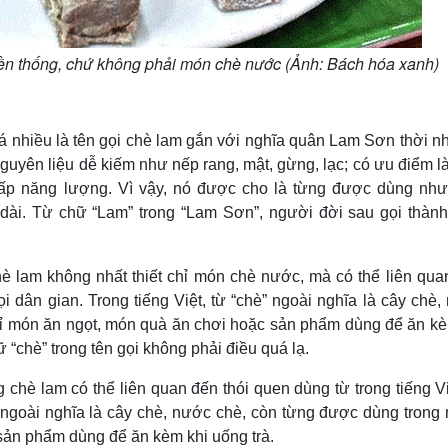
uyền thống, chứ không phải món chè nước (Ảnh: Bách hóa xanh)
á nhiều là tên gọi chè lam gắn với nghĩa quân Lam Sơn thời nh
yên liệu dễ kiếm như nếp rang, mật, gừng, lạc; có ưu điểm là
cấp năng lượng. Vì vậy, nó được cho là từng được dùng nh
ài. Từ chữ “Lam” trong “Lam Sơn”, người đời sau gọi thành
hè lam không nhất thiết chỉ món chè nước, mà có thể liên qua
ọi dân gian. Trong tiếng Việt, từ “chè” ngoài nghĩa là cây chè
hỉ món ăn ngọt, món quà ăn chơi hoặc sản phẩm dùng để ăn kè
 “chè” trong tên gọi không phải điều quá lạ.
ng chè lam có thể liên quan đến thói quen dùng từ trong tiếng V
” ngoài nghĩa là cây chè, nước chè, còn từng được dùng trong
sản phẩm dùng để ăn kèm khi uống trà.