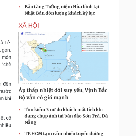
Bảo tàng Tưởng niệm Hòa bình tại
Nhật Bản đón lượng khách kỷ lục
XÃ HỘI
à Lê.
 gọn,
ư món
 “chè
n đến
Áp thấp nhiệt đới suy yếu, Vịnh Bắc
, nước
Bộ vẫn có gió mạnh
m khi
Tìm kiếm 3 nữ du khách mất tích khi
đang chụp ảnh tại bán đảo Sơn Trà, Đà
iệt cổ
Nẵng
 nhiều
TP.HCM tạm cấm nhiều tuyến đường