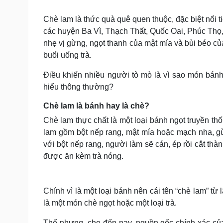
Tin nóng
Việt Nam
Tư vấn luật
Phân tích
Chè lam là thức quà quê quen thuộc, đặc biệt nổi 
các huyện Ba Vì, Thạch Thất, Quốc Oai, Phúc Thọ
nhẹ vị gừng, ngọt thanh của mật mía và bùi béo củ
Sức khỏe
Đời sống
buổi uống trà.
Dinh dưỡng - món ngon
Nhà đẹp
Điều khiến nhiều người tò mò là vì sao món bánh 
Cây thuốc
Blog
hiểu thông thường?
Sản phụ khoa
Tình yêu - Gia đình
Nhi khoa
Chè lam là bánh hay là chè?
Nam khoa
Làm đẹp - giảm cân
Chè lam thực chất là một loại bánh ngọt truyền 
Phòng mạch online
lam gồm bột nếp rang, mật mía hoặc mạch nha, gừn
Ăn sạch sống khỏe
với bột nếp rang, người làm sẽ cán, ép rồi cắt th
được ăn kèm trà nóng.
Cải chính
Chính vì là một loại bánh nên cái tên “chè lam” t
là một món chè ngọt hoặc một loại trà.
Thế nhưng, cho đến nay, nguồn gốc chính xác của 