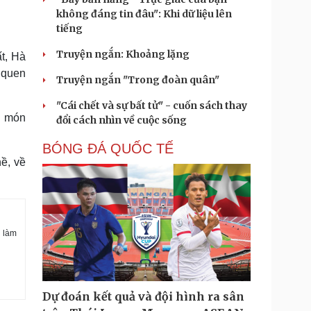
không đáng tin đâu": Khi dữ liệu lên
tiếng
Truyện ngắn: Khoảng lặng
t, Hà
 quen
Truyện ngắn "Trong đoàn quân"
"Cái chết và sự bất tử" - cuốn sách thay
ới món
đổi cách nhìn về cuộc sống
BÓNG ĐÁ QUỐC TẾ
ề, về
c làm
Dự đoán kết quả và đội hình ra sân