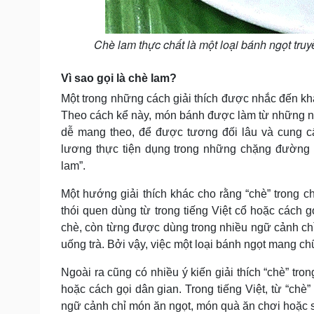
Chè lam thực chất là một loại bánh ngọt tr
Vì sao gọi là chè lam?
Một trong những cách giải thích được nhắc đến kh
Theo cách kể này, món bánh được làm từ những ngu
dễ mang theo, để được tương đối lâu và cung 
lương thực tiện dụng trong những chặng đường d
lam”.
Một hướng giải thích khác cho rằng “chè” trong c
thói quen dùng từ trong tiếng Việt cổ hoặc cách g
chè, còn từng được dùng trong nhiều ngữ cảnh c
uống trà. Bởi vậy, việc một loại bánh ngọt mang chữ
Ngoài ra cũng có nhiều ý kiến giải thích “chè” tro
hoặc cách gọi dân gian. Trong tiếng Việt, từ “chè
ngữ cảnh chỉ món ăn ngọt, món quà ăn chơi hoặc 