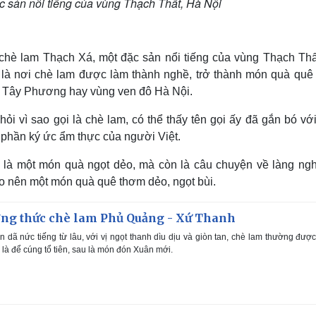
 sản nổi tiếng của vùng Thạch Thất, Hà Nội
 chè lam Thạch Xá, một đặc sản nổi tiếng của vùng Thạch Thấ
 là nơi chè lam được làm thành nghề, trở thành món quà quê
a Tây Phương hay vùng ven đô Hà Nội.
ỏi vì sao gọi là chè lam, có thể thấy tên gọi ấy đã gắn bó v
 phần ký ức ẩm thực của người Việt.
 là một món quà ngọt dẻo, mà còn là câu chuyện về làng ngh
o nên một món quà quê thơm dẻo, ngọt bùi.
ng thức chè lam Phủ Quảng - Xứ Thanh
dã nức tiếng từ lâu, với vị ngọt thanh dìu dịu và giòn tan, chè lam thường đượ
ớc là để cúng tổ tiên, sau là món đón Xuân mới.