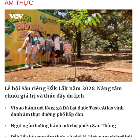
ẨM THỰC
Lễ hội Sầu riêng Đắk Lắk năm 2026: Nâng tầm
chuỗi giá trị và thúc đẩy du lịch
Vì sao bánh ướt lòng gà Đà Lạt được TasteAtlas vinh
danh ẩm thực đường phố hấp dẫn
Ngọt ngào hương bánh nơi chợ phiên San Thàng
Đắk Lắk kỳ vọng ẩm thực, cà phê là "thỏi nam châm" hút