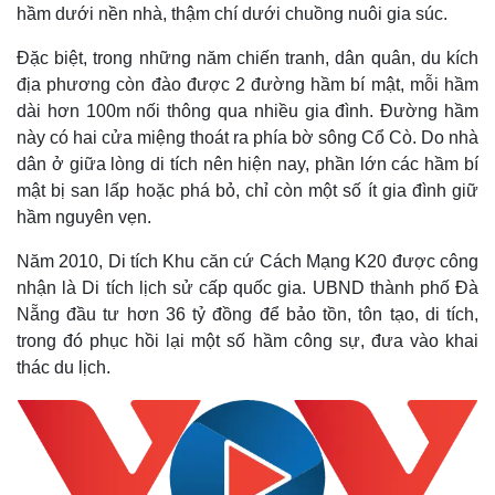
hầm dưới nền nhà, thậm chí dưới chuồng nuôi gia súc.
Đặc biệt, trong những năm chiến tranh, dân quân, du kích
địa phương còn đào được 2 đường hầm bí mật, mỗi hầm
dài hơn 100m nối thông qua nhiều gia đình. Đường hầm
này có hai cửa miệng thoát ra phía bờ sông Cổ Cò. Do nhà
dân ở giữa lòng di tích nên hiện nay, phần lớn các hầm bí
mật bị san lấp hoặc phá bỏ, chỉ còn một số ít gia đình giữ
hầm nguyên vẹn.
Năm 2010, Di tích Khu căn cứ Cách Mạng K20 được công
nhận là Di tích lịch sử cấp quốc gia. UBND thành phố Đà
Nẵng đầu tư hơn 36 tỷ đồng để bảo tồn, tôn tạo, di tích,
trong đó phục hồi lại một số hầm công sự, đưa vào khai
thác du lịch.