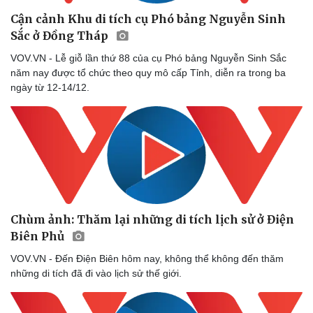
Cận cảnh Khu di tích cụ Phó bảng Nguyễn Sinh
Sắc ở Đồng Tháp
VOV.VN - Lễ giỗ lần thứ 88 của cụ Phó bảng Nguyễn Sinh Sắc
năm nay được tổ chức theo quy mô cấp Tỉnh, diễn ra trong ba
ngày từ 12-14/12.
Sức khỏe
Đời sống
Dinh dưỡng - món ngon
Nhà đẹp
Cây thuốc
Blog
Chùm ảnh: Thăm lại những di tích lịch sử ở Điện
Sản phụ khoa
Tình yêu - Gia đình
Biên Phủ
Nhi khoa
Nam khoa
VOV.VN - Đến Điện Biên hôm nay, không thể không đến thăm
Làm đẹp - giảm cân
những di tích đã đi vào lịch sử thế giới.
Phòng mạch online
Ăn sạch sống khỏe