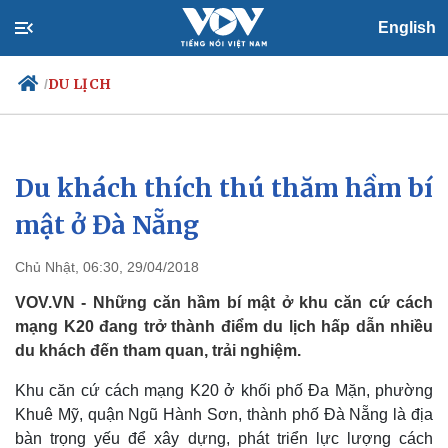
English
DU LỊCH
/
Du khách thích thú thăm hầm bí
Chính trị
Xã hội
Đảng
Tin 24h
mật ở Đà Nẵng
Tổ chức nhân sự
Dự báo thời tiết
Quốc hội
Giáo dục
Chủ Nhật, 06:30, 29/04/2018
Nhận diện sự thật
Dấu ấn VOV
Việc làm
VOV.VN - Những căn hầm bí mật ở khu căn cứ cách
Biển đảo
mạng K20 đang trở thành điểm du lịch hấp dẫn nhiều
du khách đến tham quan, trải nghiệm.
Khu căn cứ cách mạng K20 ở khối phố Đa Mặn, phường
Khuê Mỹ, quận Ngũ Hành Sơn, thành phố Đà Nẵng là địa
bàn trọng yếu để xây dựng, phát triển lực lượng cách