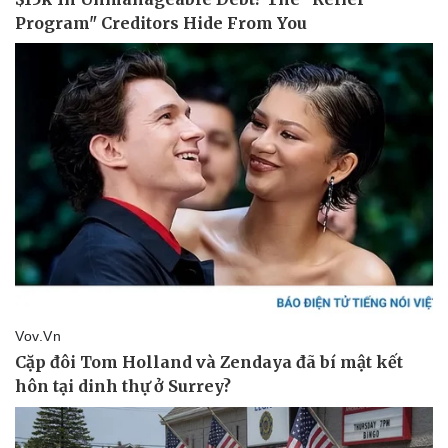
Thể thao
Ô tô - Xe máy
Bóng đá
Ô tô
Lịch thi đấu bóng đá
Xe máy
Thế giới thể thao
Tư vấn
eSports
Hậu trường