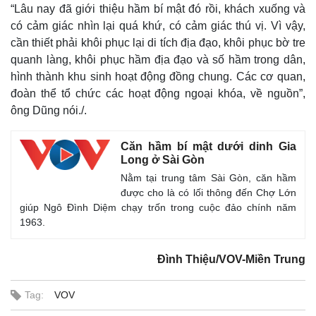
Tỷ giá
“Lâu nay đã giới thiệu hầm bí mật đó rồi, khách xuống và
Chứng khoán
có cảm giác nhìn lại quá khứ, có cảm giác thú vị. Vì vậy,
Giá cà phê
cần thiết phải khôi phục lại di tích địa đạo, khôi phục bờ tre
quanh làng, khôi phục hầm địa đạo và số hầm trong dân,
hình thành khu sinh hoạt động đồng chung. Các cơ quan,
đoàn thể tổ chức các hoạt động ngoại khóa, về nguồn”,
ông Dũng nói./.
Căn hầm bí mật dưới dinh Gia
Long ở Sài Gòn
Nằm tại trung tâm Sài Gòn, căn hầm
được cho là có lối thông đến Chợ Lớn
giúp Ngô Đình Diệm chạy trốn trong cuộc đảo chính năm
1963.
Đình Thiệu/VOV-Miền Trung
Tag:
VOV