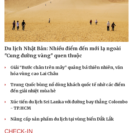
Du lịch Nhật Bản: Nhiều điểm đến mới lạ ngoài
"Cung đường vàng" quen thuộc
Văn hóa
Giải trí
Sân khấu - Điện ảnh
Nghệ sĩ
Giải “Bước chân trên mây” quảng bá thiên nhiên, văn
Văn học
Thời trang
hóa vùng cao Lai Châu
Âm nhạc
Sao Việt
Di sản
Trung Quốc bùng nổ dòng khách quốc tế nhờ các điểm
đến giải nhiệt mùa hè
Xúc tiến du lịch Sri Lanka với đường bay thẳng Colombo
- TP.HCM
Nâng cấp sản phẩm du lịch tại vùng biển Đắk Lắk
CHECK-IN