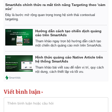
SmartAds chính thức ra mắt tính năng Targeting theo 'cảm
xúc'
Đây là bước mở rộng quan trọng trong hệ sinh thái contextual
targeting.
Hướng dẫn cách tạo chiến dịch quảng
cáo trên SmartAds
Tham khảo ngay trọn bộ hướng dẫn cách tạo
một chiến dịch quảng cáo mới trên SmartAds.
Hình thức quảng cáo Native Article trên
hệ thống SmartAds
Pháp luật
Quân sự - Quốc phòng
Tham khảo bài viết sau để nắm vị trí, quy cách
Vụ án
Vũ khí
nội dung, cách thiết lập và tối ưu.
Tin nóng
Việt Nam
Tư vấn luật
Phân tích
Viết bình luận