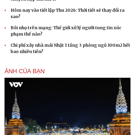
Hôm nay vào tiết lập Thu 2026: Thời tiết sẽ thay đổi ra
Du lịch
Podcast
sao?
Tư vấn
Câu chuyện thời sự
Săn Tour
Đọc truyện đêm khuya
Bôi nhọ trên mạng: Thế giới xử lý người tung tin xúc
check-in
Cửa sổ tình yêu
phạm thế nào?
Kể chuyện cho bé
Hạt giống tâm hồn
Chi phí xây nhà mái Nhật 1 tầng 3 phòng ngủ 100m2 hết
bao nhiêu tiền?
ẢNH CỦA BẠN