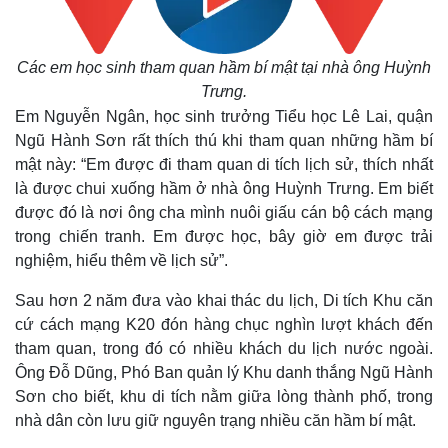
Các em học sinh tham quan hầm bí mật tại nhà ông Huỳnh
Trưng.
Em Nguyễn Ngân, học sinh trưởng Tiểu học Lê Lai, quận
Ngũ Hành Sơn rất thích thú khi tham quan những hầm bí
mật này: “Em được đi tham quan di tích lịch sử, thích nhất
là được chui xuống hầm ở nhà ông Huỳnh Trưng. Em biết
được đó là nơi ông cha mình nuôi giấu cán bộ cách mạng
trong chiến tranh. Em được học, bây giờ em được trải
nghiệm, hiểu thêm về lịch sử”.
Sau hơn 2 năm đưa vào khai thác du lịch, Di tích Khu căn
cứ cách mạng K20 đón hàng chục nghìn lượt khách đến
tham quan, trong đó có nhiều khách du lịch nước ngoài.
Ông Đỗ Dũng, Phó Ban quản lý Khu danh thắng Ngũ Hành
Kinh tế
Thị trường
Sơn cho biết, khu di tích nằm giữa lòng thành phố, trong
Bất động sản
Giá vàng
nhà dân còn lưu giữ nguyên trạng nhiều căn hầm bí mật.
Khởi nghiệp
Tiêu dùng