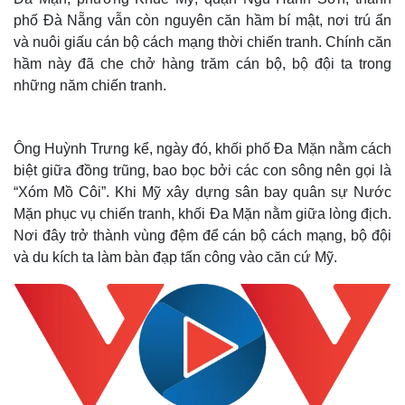
phố Đà Nẵng vẫn còn nguyên căn hầm bí mật, nơi trú ẩn
và nuôi giấu cán bộ cách mạng thời chiến tranh. Chính căn
hầm này đã che chở hàng trăm cán bộ, bộ đội ta trong
những năm chiến tranh.
Ông Huỳnh Trưng kể, ngày đó, khối phố Đa Mặn nằm cách
biệt giữa đồng trũng, bao bọc bởi các con sông nên gọi là
“Xóm Mồ Côi”. Khi Mỹ xây dựng sân bay quân sự Nước
Mặn phục vụ chiến tranh, khối Đa Mặn nằm giữa lòng địch.
Nơi đây trở thành vùng đệm để cán bộ cách mạng, bộ đội
và du kích ta làm bàn đạp tấn công vào căn cứ Mỹ.