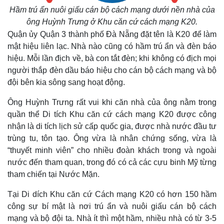
Hầm trú ẩn nuôi giấu cán bộ cách mạng dưới nền nhà của
ông Huỳnh Trưng ở Khu căn cứ cách mạng K20.
Quận ủy Quận 3 thành phố Đà Nẵng đặt tên là K20 để làm
Thế giới
Multimedia
mật hiệu liên lạc. Nhà nào cũng có hầm trú ẩn và đèn báo
Quan sát
Video
hiệu. Mỗi lần địch về, bà con tắt đèn; khi không có địch mọi
Cuộc sống đó đây
Ảnh
người thắp đèn dầu báo hiệu cho cán bộ cách mạng và bộ
Hồ sơ
E-Magazine
đội bên kia sông sang hoạt động.
Infographic
Ông Huỳnh Trưng rất vui khi căn nhà của ông nằm trong
quần thể Di tích Khu căn cứ cách mạng K20 được công
nhận là di tích lịch sử cấp quốc gia, được nhà nước đầu tư
trùng tu, tôn tạo. Ông vừa là nhân chứng sống, vừa là
“thuyết minh viên” cho nhiều đoàn khách trong và ngoài
nước đến tham quan, trong đó có cả các cựu binh Mỹ từng
tham chiến tại Nước Mặn.
Tại Di dích Khu căn cứ Cách mạng K20 có hơn 150 hầm
công sự bí mật là nơi trú ẩn và nuôi giấu cán bộ cách
mạng và bộ đội ta. Nhà ít thì một hầm, nhiều nhà có từ 3-5