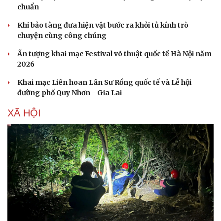
chuẩn
Khi bảo tàng đưa hiện vật bước ra khỏi tủ kính trò
chuyện cùng công chúng
Ấn tượng khai mạc Festival võ thuật quốc tế Hà Nội năm
2026
Khai mạc Liên hoan Lân Sư Rồng quốc tế và Lễ hội
đường phố Quy Nhơn - Gia Lai
XÃ HỘI
Du lịch
Podcast
Tư vấn
Câu chuyện thời sự
Săn Tour
Đọc truyện đêm khuya
check-in
Cửa sổ tình yêu
Kể chuyện cho bé