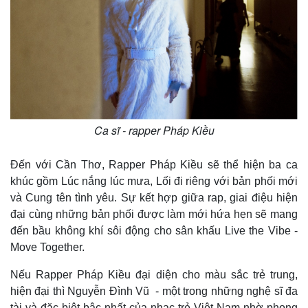
Ca sĩ - rapper Pháp Kiều
Đến với Cần Thơ, Rapper Pháp Kiều sẽ thể hiện ba ca
khúc gồm Lúc nắng lúc mưa, Lối đi riêng với bản phối mới
và Cung tên tình yêu. Sự kết hợp giữa rap, giai điệu hiện
Thế giới
Multimedia
đại cùng những bản phối được làm mới hứa hẹn sẽ mang
Quan sát
Video
đến bầu không khí sôi động cho sân khấu Live the Vibe -
Cuộc sống đó đây
Ảnh
Hồ sơ
E-Magazine
Move Together.
Infographic
Nếu Rapper Pháp Kiều đại diện cho màu sắc trẻ trung,
hiện đại thì Nguyễn Đình Vũ - một trong những nghệ sĩ đa
tài và đặc biệt bậc nhất của nhạc trẻ Việt Nam nhờ phong