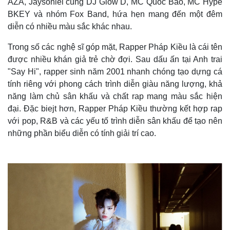
AZA, Jaysonlei cùng DJ Glow D, MC Quốc Bảo, MC Hype
BKEY và nhóm Fox Band, hứa hẹn mang đến một đêm
diễn có nhiều màu sắc khác nhau.
Trong số các nghệ sĩ góp mặt, Rapper Pháp Kiều là cái tên
được nhiều khán giả trẻ chờ đợi. Sau dấu ấn tại Anh trai
"Say Hi", rapper sinh năm 2001 nhanh chóng tạo dựng cá
tính riêng với phong cách trình diễn giàu năng lượng, khả
năng làm chủ sân khấu và chất rap mang màu sắc hiện
đại. Đặc biejt hơn, Rapper Pháp Kiều thường kết hợp rap
với pop, R&B và các yếu tố trình diễn sân khấu để tạo nên
những phần biểu diễn có tính giải trí cao.