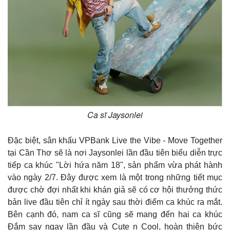
Ca sĩ Jaysonlei
Đặc biệt, sân khấu VPBank Live the Vibe - Move Together
tại Cần Thơ sẽ là nơi Jaysonlei lần đầu tiên biểu diễn trực
tiếp ca khúc "Lời hứa năm 18", sản phẩm vừa phát hành
vào ngày 2/7. Đây được xem là một trong những tiết mục
được chờ đợi nhất khi khán giả sẽ có cơ hội thưởng thức
bản live đầu tiên chỉ ít ngày sau thời điểm ca khúc ra mắt.
Bên cạnh đó, nam ca sĩ cũng sẽ mang đến hai ca khúc
Pháp luật
Quân sự - Quốc phòng
Đắm say ngay lần đầu và Cute n Cool, hoàn thiện bức