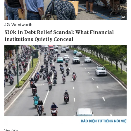
Doanh nghiệp
Công nghệ
Thông tin doanh nghiệp
Sành điệu
Doanh nghiệp 24h
Tin Công nghệ
Doanh nhân
Trải nghiệm
Vì cộng đồng
Chuyển đổi số