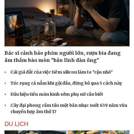
Bác sĩ cảnh báo phim người lớn, rượu bia đang
âm thầm bào mòn "bản lĩnh đàn ông"
Cái giá đắt của việc tiêm silicon làm to "cậu nhỏ"
Tóc rụng cả nắm khi gội đầu, đừng bỏ qua 5 cách này
Văn hóa
Giải trí
Dấu hiệu tiền mãn kinh sớm phụ nữ cần biết
Sân khấu - Điện ảnh
Nghệ sĩ
Văn học
Thời trang
Cây đại phong cầm tấu một bản nhạc suốt 639 năm vừa
Âm nhạc
Sao Việt
chuyển hợp âm thứ 17
Di sản
DU LỊCH