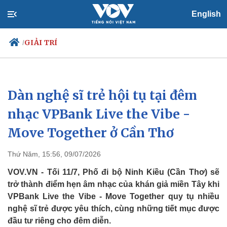
English
GIẢI TRÍ
/
Dàn nghệ sĩ trẻ hội tụ tại đêm
Chính trị
Xã hội
Đảng
Tin 24h
nhạc VPBank Live the Vibe -
Tổ chức nhân sự
Dự báo thời tiết
Move Together ở Cần Thơ
Quốc hội
Giáo dục
Nhận diện sự thật
Dấu ấn VOV
Việc làm
Thứ Năm, 15:56, 09/07/2026
Biển đảo
VOV.VN - Tối 11/7, Phố đi bộ Ninh Kiều (Cần Thơ) sẽ
trở thành điểm hẹn âm nhạc của khán giả miền Tây khi
VPBank Live the Vibe - Move Together quy tụ nhiều
nghệ sĩ trẻ được yêu thích, cùng những tiết mục được
đầu tư riêng cho đêm diễn.