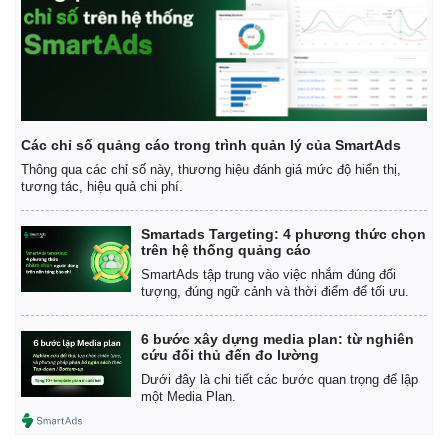
Thể thao
Ô tô - Xe máy
Bóng đá
Ô tô
Lịch thi đấu bóng đá
Xe máy
Thế giới thể thao
Tư vấn
eSports
Hậu trường
Các chỉ số quảng cáo trong trình quản lý của SmartAds
Thông qua các chỉ số này, thương hiệu đánh giá mức độ hiển thị,
tương tác, hiệu quả chi phí.
Smartads Targeting: 4 phương thức chọn
trên hệ thống quảng cáo
SmartAds tập trung vào việc nhắm đúng đối
tượng, đúng ngữ cảnh và thời điểm để tối ưu.
6 bước xây dựng media plan: từ nghiên
cứu đối thủ đến đo lường
Dưới đây là chi tiết các bước quan trọng để lập
một Media Plan.