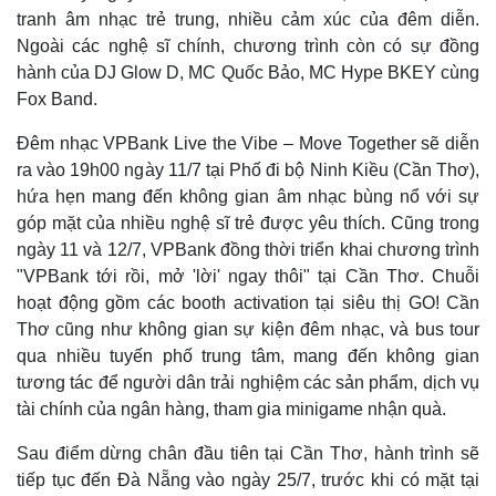
Vụ án
Vũ khí
tranh âm nhạc trẻ trung, nhiều cảm xúc của đêm diễn.
Tin nóng
Việt Nam
Ngoài các nghệ sĩ chính, chương trình còn có sự đồng
Tư vấn luật
Phân tích
hành của DJ Glow D, MC Quốc Bảo, MC Hype BKEY cùng
Fox Band.
Đêm nhạc VPBank Live the Vibe – Move Together sẽ diễn
ra vào 19h00 ngày 11/7 tại Phố đi bộ Ninh Kiều (Cần Thơ),
hứa hẹn mang đến không gian âm nhạc bùng nổ với sự
góp mặt của nhiều nghệ sĩ trẻ được yêu thích. Cũng trong
ngày 11 và 12/7, VPBank đồng thời triển khai chương trình
"VPBank tới rồi, mở 'lời' ngay thôi" tại Cần Thơ. Chuỗi
hoạt động gồm các booth activation tại siêu thị GO! Cần
Thơ cũng như không gian sự kiện đêm nhạc, và bus tour
qua nhiều tuyến phố trung tâm, mang đến không gian
tương tác để người dân trải nghiệm các sản phẩm, dịch vụ
tài chính của ngân hàng, tham gia minigame nhận quà.
Sau điểm dừng chân đầu tiên tại Cần Thơ, hành trình sẽ
tiếp tục đến Đà Nẵng vào ngày 25/7, trước khi có mặt tại