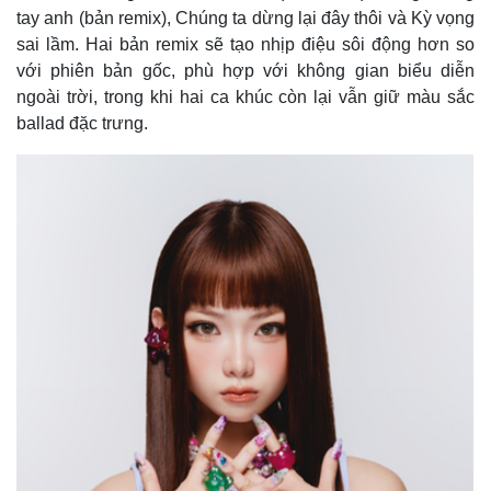
tay anh (bản remix), Chúng ta dừng lại đây thôi và Kỳ vọng
sai lầm. Hai bản remix sẽ tạo nhịp điệu sôi động hơn so
với phiên bản gốc, phù hợp với không gian biểu diễn
ngoài trời, trong khi hai ca khúc còn lại vẫn giữ màu sắc
ballad đặc trưng.
Kinh tế
Thị trường
Bất động sản
Giá vàng
Khởi nghiệp
Tiêu dùng
Tỷ giá
Chứng khoán