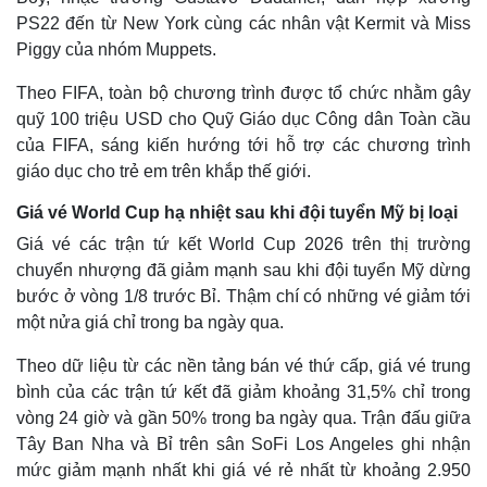
PS22 đến từ New York cùng các nhân vật Kermit và Miss
Piggy của nhóm Muppets.
Theo FIFA, toàn bộ chương trình được tổ chức nhằm gây
quỹ 100 triệu USD cho Quỹ Giáo dục Công dân Toàn cầu
của FIFA, sáng kiến hướng tới hỗ trợ các chương trình
giáo dục cho trẻ em trên khắp thế giới.
Giá vé World Cup hạ nhiệt sau khi đội tuyển Mỹ bị loại
Giá vé các trận tứ kết World Cup 2026 trên thị trường
chuyển nhượng đã giảm mạnh sau khi đội tuyển Mỹ dừng
Thế giới
Multimedia
bước ở vòng 1/8 trước Bỉ. Thậm chí có những vé giảm tới
Quan sát
Video
một nửa giá chỉ trong ba ngày qua.
Cuộc sống đó đây
Ảnh
Hồ sơ
E-Magazine
Theo dữ liệu từ các nền tảng bán vé thứ cấp, giá vé trung
Infographic
bình của các trận tứ kết đã giảm khoảng 31,5% chỉ trong
vòng 24 giờ và gần 50% trong ba ngày qua. Trận đấu giữa
Tây Ban Nha và Bỉ trên sân SoFi Los Angeles ghi nhận
mức giảm mạnh nhất khi giá vé rẻ nhất từ khoảng 2.950