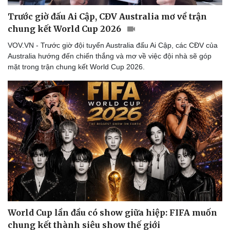
Trước giờ đấu Ai Cập, CĐV Australia mơ về trận
chung kết World Cup 2026
VOV.VN - Trước giờ đội tuyển Australia đấu Ai Cập, các CĐV của
Australia hướng đến chiến thắng và mơ về việc đội nhà sẽ góp
mặt trong trận chung kết World Cup 2026.
Doanh nghiệp
Công nghệ
Thông tin doanh nghiệp
Sành điệu
World Cup lần đầu có show giữa hiệp: FIFA muốn
Doanh nghiệp 24h
Tin Công nghệ
chung kết thành siêu show thế giới
Doanh nhân
Trải nghiệm