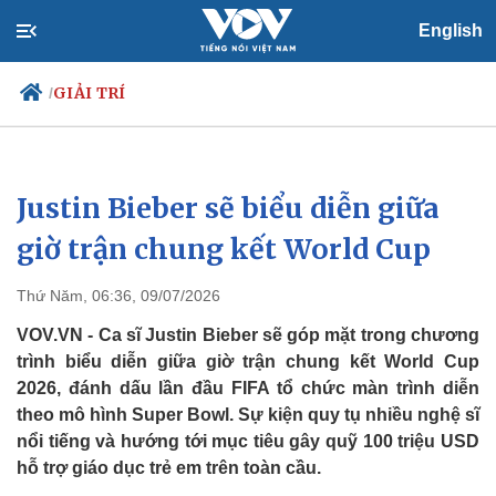
English
GIẢI TRÍ
/
Justin Bieber sẽ biểu diễn giữa
Chính trị
Xã hội
Đảng
Tin 24h
giờ trận chung kết World Cup
Tổ chức nhân sự
Dự báo thời tiết
Quốc hội
Giáo dục
Thứ Năm, 06:36, 09/07/2026
Nhận diện sự thật
Dấu ấn VOV
Việc làm
VOV.VN - Ca sĩ Justin Bieber sẽ góp mặt trong chương
Biển đảo
trình biểu diễn giữa giờ trận chung kết World Cup
2026, đánh dấu lần đầu FIFA tổ chức màn trình diễn
theo mô hình Super Bowl. Sự kiện quy tụ nhiều nghệ sĩ
nổi tiếng và hướng tới mục tiêu gây quỹ 100 triệu USD
hỗ trợ giáo dục trẻ em trên toàn cầu.