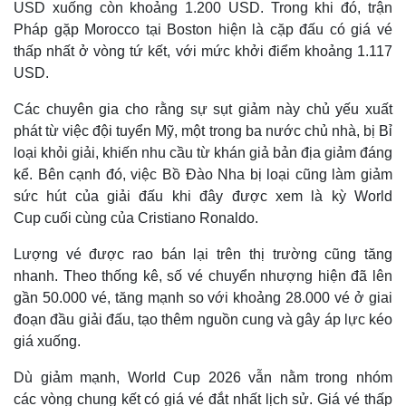
USD xuống còn khoảng 1.200 USD. Trong khi đó, trận
Pháp gặp Morocco tại Boston hiện là cặp đấu có giá vé
thấp nhất ở vòng tứ kết, với mức khởi điểm khoảng 1.117
USD.
Các chuyên gia cho rằng sự sụt giảm này chủ yếu xuất
phát từ việc đội tuyển Mỹ, một trong ba nước chủ nhà, bị Bỉ
loại khỏi giải, khiến nhu cầu từ khán giả bản địa giảm đáng
kể. Bên cạnh đó, việc Bồ Đào Nha bị loại cũng làm giảm
sức hút của giải đấu khi đây được xem là kỳ World
Cup cuối cùng của Cristiano Ronaldo.
Lượng vé được rao bán lại trên thị trường cũng tăng
nhanh. Theo thống kê, số vé chuyển nhượng hiện đã lên
gần 50.000 vé, tăng mạnh so với khoảng 28.000 vé ở giai
đoạn đầu giải đấu, tạo thêm nguồn cung và gây áp lực kéo
giá xuống.
Dù giảm mạnh, World Cup 2026 vẫn nằm trong nhóm
các vòng chung kết có giá vé đắt nhất lịch sử. Giá vé thấp