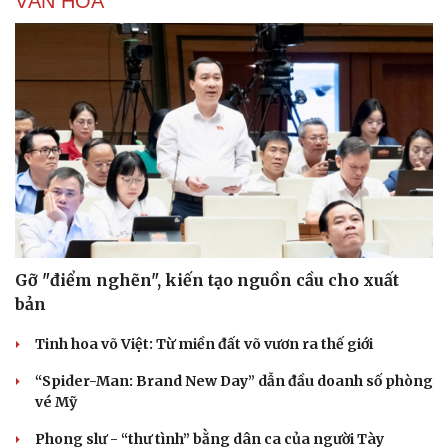
VĂN HÓA
Gỡ "điểm nghẽn", kiến tạo nguồn cầu cho xuất
bản
Tinh hoa võ Việt: Từ miền đất võ vươn ra thế giới
“Spider-Man: Brand New Day” dẫn đầu doanh số phòng
vé Mỹ
Phong slư - “thư tình” bằng dân ca của người Tày