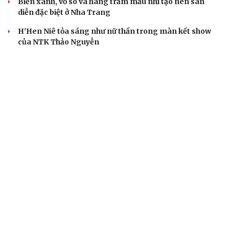
Biển xanh, vỏ sò và hàng trăm mẫu nhí tạo nên sàn
diễn đặc biệt ở Nha Trang
H'Hen Niê tỏa sáng như nữ thần trong màn kết show
của NTK Thảo Nguyễn
SAO VIỆT
Sao Việt 8-8: NSND Tự Long mua xế hộp mới tặng
bà xã