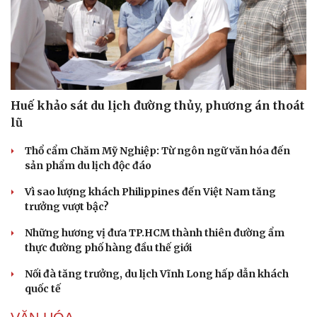
Sản phụ khoa
Tình yêu - Gia đình
Nhi khoa
Nam khoa
Làm đẹp - giảm cân
Phòng mạch online
Ăn sạch sống khỏe
Huế khảo sát du lịch đường thủy, phương án thoát
lũ
Thổ cẩm Chăm Mỹ Nghiệp: Từ ngôn ngữ văn hóa đến
sản phẩm du lịch độc đáo
Vì sao lượng khách Philippines đến Việt Nam tăng
trưởng vượt bậc?
Những hương vị đưa TP.HCM thành thiên đường ẩm
thực đường phố hàng đầu thế giới
Nối đà tăng trưởng, du lịch Vĩnh Long hấp dẫn khách
quốc tế