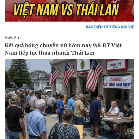
Pháp luật
Quân sự - Quốc phòng
Vụ án
Vũ khí
Tin nóng
Việt Nam
Tư vấn luật
Phân tích