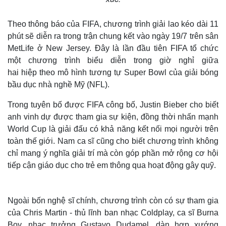
Theo thông báo của FIFA, chương trình giải lao kéo dài 11
phút sẽ diễn ra trong trận chung kết vào ngày 19/7 trên sân
MetLife ở New Jersey. Đây là lần đầu tiên FIFA tổ chức
một chương trình biểu diễn trong giờ nghỉ giữa
hai hiệp theo mô hình tương tự Super Bowl của giải bóng
bầu dục nhà nghề Mỹ (NFL).
Trong tuyên bố được FIFA công bố, Justin Bieber cho biết
anh vinh dự được tham gia sự kiện, đồng thời nhấn mạnh
World Cup là giải đấu có khả năng kết nối mọi người trên
toàn thế giới. Nam ca sĩ cũng cho biết chương trình không
chỉ mang ý nghĩa giải trí mà còn góp phần mở rộng cơ hội
tiếp cận giáo dục cho trẻ em thông qua hoạt động gây quỹ.
Ngoài bốn nghệ sĩ chính, chương trình còn có sự tham gia
của Chris Martin - thủ lĩnh ban nhạc Coldplay, ca sĩ Burna
Boy, nhạc trưởng Gustavo Dudamel, dàn hợp xướng