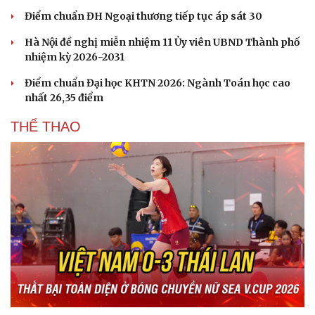
Điểm chuẩn ĐH Ngoại thương tiếp tục áp sát 30
Văn hóa
Giải trí
Hà Nội đề nghị miễn nhiệm 11 Ủy viên UBND Thành phố
Sân khấu - Điện ảnh
Nghệ sĩ
nhiệm kỳ 2026-2031
Văn học
Thời trang
Điểm chuẩn Đại học KHTN 2026: Ngành Toán học cao
Âm nhạc
Sao Việt
nhất 26,35 điểm
Di sản
THỂ THAO