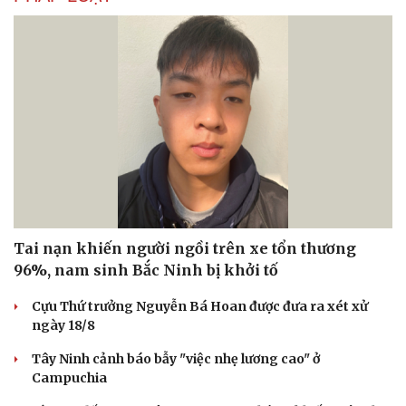
Du lịch
Podcast
Tư vấn
Câu chuyện thời sự
Săn Tour
Đọc truyện đêm khuya
check-in
Cửa sổ tình yêu
Kể chuyện cho bé
Hạt giống tâm hồn
Tai nạn khiến người ngồi trên xe tổn thương
96%, nam sinh Bắc Ninh bị khởi tố
Cựu Thứ trưởng Nguyễn Bá Hoan được đưa ra xét xử
ngày 18/8
Tây Ninh cảnh báo bẫy "việc nhẹ lương cao" ở
Campuchia