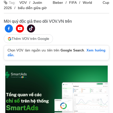
Tag:
VOV
Justin Bieber
FIFA
World Cup
2026
biểu diễn giữa giờ
Mời quý độc giả theo dõi VOV.VN trên
Thêm VOV trên Google
Chọn VOV làm nguồn ưu tiên trên
Google Search
.
Xem hướng
dẫn.
Kinh tế
Thị trường
Bất động sản
Giá vàng
Khởi nghiệp
Tiêu dùng
Tỷ giá
Chứng khoán
Giá cà phê