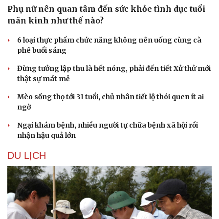
Phụ nữ nên quan tâm đến sức khỏe tình dục tuổi
mãn kinh như thế nào?
6 loại thực phẩm chức năng không nên uống cùng cà
phê buổi sáng
Đừng tưởng lập thu là hết nóng, phải đến tiết Xử thử mới
thật sự mát mẻ
Mèo sống thọ tới 31 tuổi, chủ nhân tiết lộ thói quen ít ai
ngờ
Ngại khám bệnh, nhiều người tự chữa bệnh xã hội rồi
nhận hậu quả lớn
DU LỊCH
Sức khỏe
Đời sống
Dinh dưỡng - món ngon
Nhà đẹp
Cây thuốc
Blog