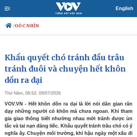
English
GÓC NHÌN
/
Khẩu quyết chó tránh đầu trâu
Chính trị
Xã hội
Đảng
Tin 24h
tránh đuôi và chuyện hết khôn
Tổ chức nhân sự
Dự báo thời tiết
dồn ra dại
Quốc hội
Giáo dục
Nhận diện sự thật
Dấu ấn VOV
Việc làm
Thứ Năm, 08:52, 09/07/2026
Biển đảo
VOV.VN - Hết khôn dồn ra dại là lời nói dân gian răn
dạy những người có khôn mà chưa ngoan. Khi tham
gia giao thông biết nhường nhau mới tránh được ùn
tắc và tai nạn đáng tiếc. Khẩu quyết tránh trâu chó có ý
nghĩa ấy. Chuyện môi trường, khí hậu ngày một xấu đi