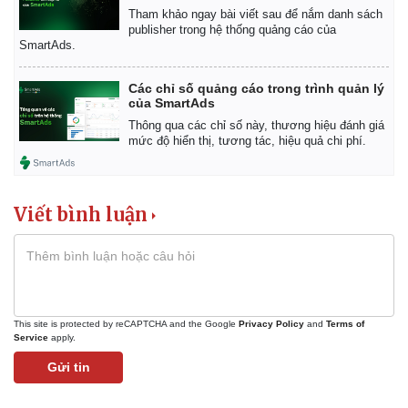
Tham khảo ngay bài viết sau để nắm danh sách
publisher trong hệ thống quảng cáo của
SmartAds.
Các chỉ số quảng cáo trong trình quản lý
của SmartAds
Thông qua các chỉ số này, thương hiệu đánh giá
Thể thao
Ô tô - Xe máy
mức độ hiển thị, tương tác, hiệu quả chi phí.
Bóng đá
Ô tô
Lịch thi đấu bóng đá
Xe máy
Thế giới thể thao
Tư vấn
Viết bình luận
eSports
Hậu trường
This site is protected by reCAPTCHA and the Google
Privacy Policy
and
Terms of
Service
apply.
Gửi tin