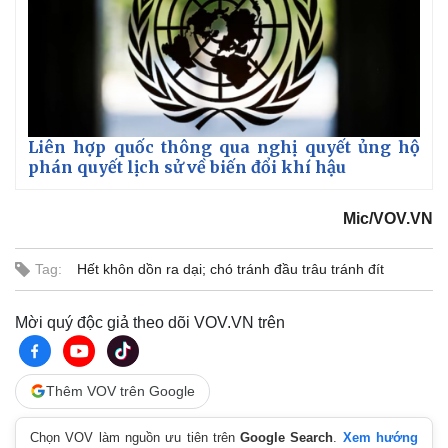
Liên hợp quốc thông qua nghị quyết ủng hộ
phán quyết lịch sử về biến đổi khí hậu
Mic/VOV.VN
Tag:
Hết khôn dồn ra dại; chó tránh đầu trâu tránh đít
Pháp luật
Quân sự - Quốc phòng
Mời quý độc giả theo dõi VOV.VN trên
Vụ án
Vũ khí
Tin nóng
Việt Nam
Tư vấn luật
Phân tích
Thêm VOV trên Google
Chọn VOV làm nguồn ưu tiên trên
Google Search
.
Xem hướng