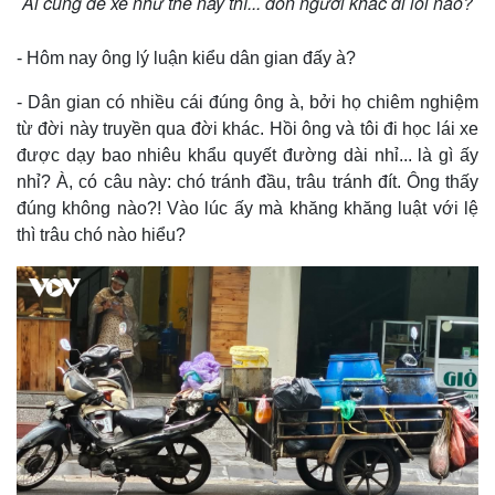
Ai cũng để xe như thế này thì... dồn người khác đi lối nào?
- Hôm nay ông lý luận kiểu dân gian đấy à?
- Dân gian có nhiều cái đúng ông à, bởi họ chiêm nghiệm
Thế giới
Multimedia
từ đời này truyền qua đời khác. Hồi ông và tôi đi học lái xe
Quan sát
Video
được dạy bao nhiêu khẩu quyết đường dài nhỉ... là gì ấy
Cuộc sống đó đây
Ảnh
nhỉ? À, có câu này: chó tránh đầu, trâu tránh đít. Ông thấy
Hồ sơ
E-Magazine
Infographic
đúng không nào?! Vào lúc ấy mà khăng khăng luật với lệ
thì trâu chó nào hiểu?