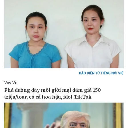
Doanh nghiệp
Công nghệ
Thông tin doanh nghiệp
Sành điệu
Doanh nghiệp 24h
Tin Công nghệ
Doanh nhân
Trải nghiệm
Vì cộng đồng
Chuyển đổi số