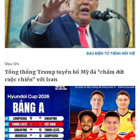
Sức khỏe
Đời sống
Dinh dưỡng - món ngon
Nhà đẹp
Cây thuốc
Blog
Sản phụ khoa
Tình yêu - Gia đình
Nhi khoa