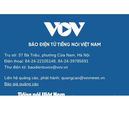
BÁO ĐIỆN TỬ TIẾNG NÓI VIỆT NAM
Trụ sở: 37 Bà Triệu, phường Cửa Nam, Hà Nội
Điện thoại: 84-24-22105148, 84-24-39785691
Thư điện tử: baodientuvov@vov.vn
Liên hệ quảng cáo, phát hành: quangcao@vovnews.vn
Báo giá quảng cáo
Báo in
xuất bản thứ Năm hàng tuần
Tổng Biên tập: NGÔ THIỆU PHONG
Phó Tổng Biên tập: Phạm Công Hân, Đặng Thị Khanh, Giang
Trung Sơn, Nguyễn Tuyết Yến
Cơ quan chủ quản: ĐÀI TIẾNG NÓI VIỆT NAM