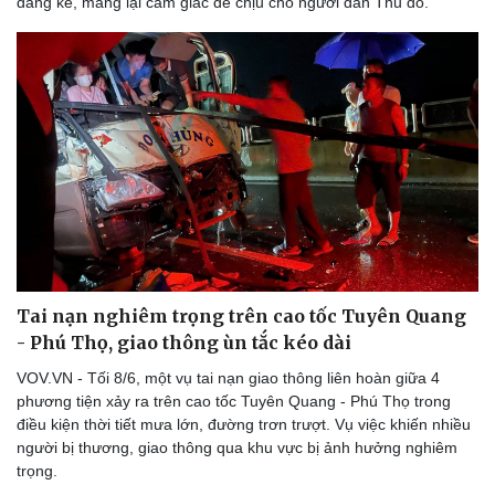
đáng kể, mang lại cảm giác dễ chịu cho người dân Thủ đô.
Du lịch
Podcast
Tư vấn
Câu chuyện thời sự
Săn Tour
Đọc truyện đêm khuya
check-in
Cửa sổ tình yêu
Kể chuyện cho bé
Hạt giống tâm hồn
Tai nạn nghiêm trọng trên cao tốc Tuyên Quang
- Phú Thọ, giao thông ùn tắc kéo dài
VOV.VN - Tối 8/6, một vụ tai nạn giao thông liên hoàn giữa 4
phương tiện xảy ra trên cao tốc Tuyên Quang - Phú Thọ trong
điều kiện thời tiết mưa lớn, đường trơn trượt. Vụ việc khiến nhiều
người bị thương, giao thông qua khu vực bị ảnh hưởng nghiêm
trọng.