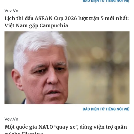
Văn hóa
Giải trí
Sân khấu - Điện ảnh
Nghệ sĩ
Văn học
Thời trang
Âm nhạc
Sao Việt
Di sản