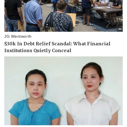
Thể thao
Ô tô - Xe máy
Bóng đá
Ô tô
Lịch thi đấu bóng đá
Xe máy
Thế giới thể thao
Tư vấn