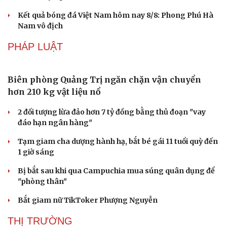
Kết quả ASEAN Cup 2026 hôm nay 8/8: Malaysia
thắng nhẹ Philippines, có vé bán kết
Trực tiếp Thái Lan 2-0 Myanmar ASEAN Cup 2026: Xà
ngang cứu thua
Cha của Lionel Messi qua đời ở tuổi 68
Pickleball Việt Nam có chung kết trong mơ tại Ho Chi
Minh City Open 2026
Kết quả bóng đá Việt Nam hôm nay 8/8: Phong Phú Hà
Nam vô địch
PHÁP LUẬT
Văn hóa
Giải trí
Biên phòng Quảng Trị ngăn chặn vận chuyển
Sân khấu - Điện ảnh
Nghệ sĩ
Văn học
Thời trang
hơn 210 kg vật liệu nổ
Âm nhạc
Sao Việt
Di sản
2 đối tượng lừa đảo hơn 7 tỷ đồng bằng thủ đoạn "vay