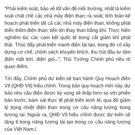
“Phải kiểm soát, bảo vệ tốt vấn đề môi trường, nhất là kiểm
soát chặt chẽ các nhà máy điện than; rà soát, tính toán kế
hoạch phát triển tất cả các nhà máy điện than, không phát
triển thêm điện than; tiến tới thay than bằng khí. Thực hiện
nghiêm túc các cam kết quốc tế trong cắt giảm khí phát
thải. Thúc đẩy phát triển mạnh điện tái tạo, trong đó có xây
dựng cơ chế, chính sách khuyến khích, thu hút đầu tư làm
điện mặt trời, điện gió...”, Thủ Tướng Chính phủ nêu rõ
quan điểm.
Tới đây, Chính phủ dự kiến sẽ ban hành Quy Hoạch điện
VII (QHĐ VII) hiệu chỉnh. Trong bản quy hoạch mới này, dự
Kinh tế
Thị trường
báo nhu cầu điện được kỳ vọng sẽ thấp hơn so với phiên
Bất động sản
Giá vàng
bản trước, bám sát thực tế phát triển kinh tế, qua đó giảm
Khởi nghiệp
Tiêu dùng
tỷ trọng nhiệt điện than trong cơ cấu năng lượng trong
Tỷ giá
tương lai. Ngoài ra, QHĐ VII hiệu chỉnh được dự kiến sẽ
Chứng khoán
tăng tỉ trọng năng lượng tái tạo trong cơ cấu năng lượng
Giá cà phê
của Việt Nam./.