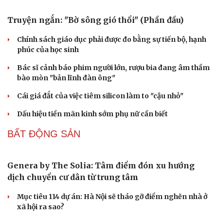
Giá vàng hôm nay 7/8: Vàng trong nước có giá 139,2-
142,2 triệu đồng/lượng
Vĩnh Long kiểm tra phát hiện 17 trường hợp kinh doanh
vàng, bạc, đá quý vi phạm
Giá vàng hôm nay 6/8: Vàng SJC tăng lên 140,3 - 143,3
triệu đồng/lượng
PODCAST
Truyện ngắn: "Bờ sông gió thổi" (Phần đầu)
Chính sách giáo dục phải được đo bằng sự tiến bộ, hạnh
phúc của học sinh
Bác sĩ cảnh báo phim người lớn, rượu bia đang âm thầm
bào mòn "bản lĩnh đàn ông"
Cái giá đắt của việc tiêm silicon làm to "cậu nhỏ"
Cải chính