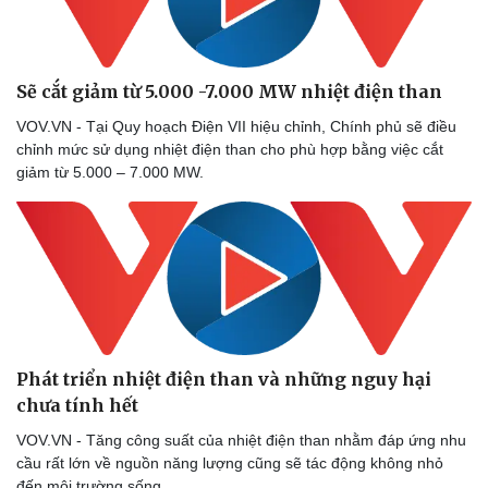
Sẽ cắt giảm từ 5.000 -7.000 MW nhiệt điện than
VOV.VN - Tại Quy hoạch Điện VII hiệu chỉnh, Chính phủ sẽ điều
chỉnh mức sử dụng nhiệt điện than cho phù hợp bằng việc cắt
giảm từ 5.000 – 7.000 MW.
Doanh nghiệp
Công nghệ
Thông tin doanh nghiệp
Sành điệu
Doanh nghiệp 24h
Tin Công nghệ
Doanh nhân
Trải nghiệm
Vì cộng đồng
Chuyển đổi số
Phát triển nhiệt điện than và những nguy hại
chưa tính hết
VOV.VN - Tăng công suất của nhiệt điện than nhằm đáp ứng nhu
cầu rất lớn về nguồn năng lượng cũng sẽ tác động không nhỏ
đến môi trường sống.