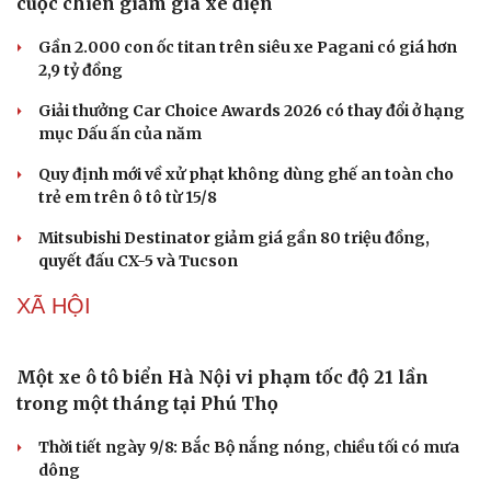
cuộc chiến giảm giá xe điện
Sức khỏe
Đời sống
Dinh dưỡng - món ngon
Nhà đẹp
Gần 2.000 con ốc titan trên siêu xe Pagani có giá hơn
Cây thuốc
Blog
2,9 tỷ đồng
Sản phụ khoa
Tình yêu - Gia đình
Nhi khoa
Giải thưởng Car Choice Awards 2026 có thay đổi ở hạng
Nam khoa
mục Dấu ấn của năm
Làm đẹp - giảm cân
Phòng mạch online
Quy định mới về xử phạt không dùng ghế an toàn cho
Ăn sạch sống khỏe
trẻ em trên ô tô từ 15/8
Mitsubishi Destinator giảm giá gần 80 triệu đồng,
quyết đấu CX-5 và Tucson
XÃ HỘI
Một xe ô tô biển Hà Nội vi phạm tốc độ 21 lần
trong một tháng tại Phú Thọ
Thời tiết ngày 9/8: Bắc Bộ nắng nóng, chiều tối có mưa
dông