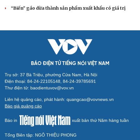
Đắk Lắk tìm giải pháp nâng cao chất lượng hoạt
động chi Hội Nông dân
Xây dựng thương hiệu để sản phẩm Na La Hiên Thái
Nguyên vươn xa
Bí quyết làm giàu của cặp vợ chồng người Châu Ro ở
Lâm Đồng
Hiệp hội Khởi nghiệp quốc gia tổ chức Diễn đàn Khởi
nghiệp tại Đà Nẵng
“Biến” gáo dừa thành sản phẩm xuất khẩu có giá trị
BÁO ĐIỆN TỬ TIẾNG NÓI VIỆT NAM