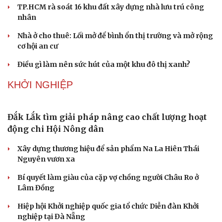
Dấu hiệu tiền mãn kinh sớm phụ nữ cần biết
BẤT ĐỘNG SẢN
Genera by The Solia: Tâm điểm đón xu hướng
dịch chuyển cư dân từ trung tâm
Mục tiêu 114 dự án: Hà Nội sẽ tháo gỡ điểm nghẽn nhà ở
xã hội ra sao?
TP.HCM rà soát 16 khu đất xây dựng nhà lưu trú công
nhân
Nhà ở cho thuê: Lối mở để bình ổn thị trường và mở rộng
cơ hội an cư
Điều gì làm nên sức hút của một khu đô thị xanh?
KHỞI NGHIỆP