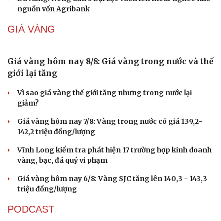
Sân chơi học đường giúp học sinh rèn kỹ năng sống qua
từng bước nhảy
EVNHCMC kỷ niệm 50 năm thành lập và đón nhận Huân
chương Lao động Hạng 3
Bán lẻ bước vào mùa cao điểm phục vụ nhu cầu dinh
dưỡng học đường
Đà Nẵng: Nông dân ở Đại Lộc vươn lên thoát nghèo nhờ
nguồn vốn Agribank
GIÁ VÀNG
Giá vàng hôm nay 8/8: Giá vàng trong nước và thế
giới lại tăng
Vì sao giá vàng thế giới tăng nhưng trong nước lại
giảm?