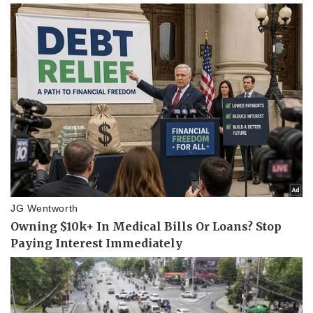
Pháp luật
Quân sự - Quốc phòng
Vụ án
Vũ khí
Tin nóng
Việt Nam
Tư vấn luật
Phân tích