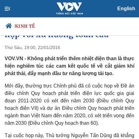
English
Cắt giảm nhiệt điện than phù
KINH TẾ
/
hợp với xu hướng toàn cầu
Thứ Sáu, 19:00, 22/01/2016
VOV.VN - Không phát triển thêm nhiệt điện than là thực
Chính trị
Xã hội
hiện nghiêm túc các cam kết quốc tế về cắt giảm khí
Đảng
Tin 24h
phát thải, đẩy mạnh đầu tư năng lượng tái tạo.
Tổ chức nhân sự
Dự báo thời tiết
Quốc hội
Giáo dục
Mới đây, thường trực Chính phủ đã có cuộc họp về Đề án
Nhận diện sự thật
Dấu ấn VOV
Việc làm
điều chỉnh Quy hoạch phát triển điện lực quốc gia giai
Biển đảo
đoạn 2011-2020 có xét đến năm 2030 (Điều chỉnh Quy
hoạch điện VII) và dự án Điều chỉnh Quy hoạch phát triển
ngành than Việt Nam đến năm 2020, có xét triển vọng đến
năm 2030 (Điều chỉnh Quy hoạch than 60).
Tại cuộc họp này, Thủ tướng Nguyễn Tấn Dũng đã khẳng