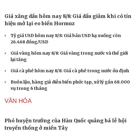
đáo hạn ngân hàng"
Tạm giam cha dượng hành hạ, bắt bé gái 11 tuổi quỳ đến
1 giờ sáng
Bị bắt sau khi qua Campuchia mua súng quân dụng để
"phòng thân"
Bắt giam nữ TikToker Phượng Nguyễn
THỊ TRƯỜNG
Giá xăng dầu hôm nay 8/8: Giá dầu giảm khi có tín
hiệu mở lại eo biển Hormuz
Tỷ giá USD hôm nay 8/8: Giá bán USD hạ xuống còn
26.468 đồng/USD
Giá vàng hôm nay 8/8: Giá vàng trong nước và thế giới
lại tăng
Giá cà phê hôm nay 8/8: Giá cà phê trong nước ổn định