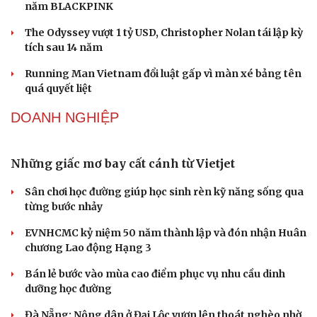
GIẢI TRÍ
Sao Việt 8-8: NSND Tự Long mua xế hộp mới tặng
bà xã
Vicky Nhung đưa sáng tác Đông Thiên Đức ra khỏi vùng
Du lịch
Podcast
an toàn ballad
Tư vấn
Câu chuyện thời sự
Săn Tour
Đọc truyện đêm khuya
Jisoo xin lỗi người hâm mộ giữa tranh cãi kỷ niệm 10
check-in
Cửa sổ tình yêu
năm BLACKPINK
Kể chuyện cho bé
The Odyssey vượt 1 tỷ USD, Christopher Nolan tái lập kỳ
Hạt giống tâm hồn
tích sau 14 năm
Running Man Vietnam đổi luật gấp vì màn xé bảng tên
quá quyết liệt
DOANH NGHIỆP
Những giấc mơ bay cất cánh từ Vietjet