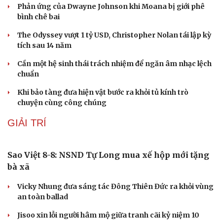
Buôn lậu, hàng giả diễn biến phức tạp, xử lý gần 68.000
vụ trong 6 tháng
VĂN HÓA
Phó huyện trưởng của Hàn Quốc quảng bá lễ hội
truyền thống ở miền Tây
Phản ứng của Dwayne Johnson khi Moana bị giới phê
bình chê bai
The Odyssey vượt 1 tỷ USD, Christopher Nolan tái lập kỳ
tích sau 14 năm
Cần một hệ sinh thái trách nhiệm để ngăn âm nhạc lệch
chuẩn
Khi bảo tàng đưa hiện vật bước ra khỏi tủ kính trò
chuyện cùng công chúng