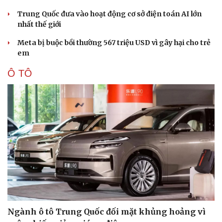
Trung Quốc đưa vào hoạt động cơ sở điện toán AI lớn
nhất thế giới
Meta bị buộc bồi thường 567 triệu USD vì gây hại cho trẻ
em
Ô TÔ
Ngành ô tô Trung Quốc đối mặt khủng hoảng vì