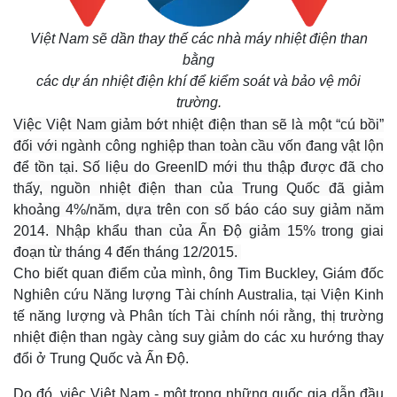
Thế giới
Multimedia
Việt Nam sẽ dần thay thế các nhà máy nhiệt điện than
Quan sát
Video
bằng
Cuộc sống đó đây
Ảnh
các dự án nhiệt điện khí để kiểm soát và bảo vệ môi
Hồ sơ
E-Magazine
trường.
Infographic
Việc Việt Nam giảm bớt nhiệt điện than sẽ là một “cú bồi”
đối với ngành công nghiệp than toàn cầu vốn đang vật lộn
để tồn tại. Số liệu do GreenID mới thu thập được đã cho
thấy, nguồn nhiệt điện than của Trung Quốc đã giảm
khoảng 4%/năm, dựa trên con số báo cáo suy giảm năm
2014. Nhập khẩu than của Ấn Độ giảm 15% trong giai
đoạn từ tháng 4 đến tháng 12/2015.
Cho biết quan điểm của mình, ông Tim Buckley, Giám đốc
Nghiên cứu Năng lượng Tài chính Australia, tại Viện Kinh
tế năng lượng và Phân tích Tài chính nói rằng, thị trường
nhiệt điện than ngày càng suy giảm do các xu hướng thay
đổi ở Trung Quốc và Ấn Độ.
Do đó, việc Việt Nam - một trong những quốc gia dẫn đầu