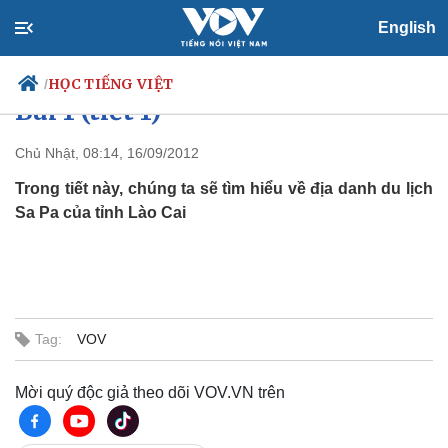
English
Dành cho người lớn trình độ C2:
HỌC TIẾNG VIỆT
/
Bài 1 (tiết 1)
Chủ Nhật, 08:14, 16/09/2012
Trong tiết này, chúng ta sẽ tìm hiểu về địa danh du lịch
Chính trị
Xã hội
Sa Pa của tỉnh Lào Cai
Đảng
Tin 24h
Tổ chức nhân sự
Dự báo thời tiết
Quốc hội
Giáo dục
Nhận diện sự thật
Dấu ấn VOV
Việc làm
Biển đảo
Tag:
VOV
Thế giới
Multimedia
Quan sát
Video
Mời quý độc giả theo dõi VOV.VN trên
Cuộc sống đó đây
Ảnh
Hồ sơ
E-Magazine
Infographic