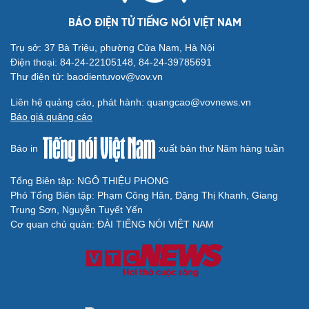
Thông tin doanh nghiệp
Sành điệu
BÁO ĐIỆN TỬ TIẾNG NÓI VIỆT NAM
Doanh nghiệp 24h
Tin Công nghệ
Doanh nhân
Trải nghiệm
Trụ sở: 37 Bà Triệu, phường Cửa Nam, Hà Nội
Vì cộng đồng
Chuyển đổi số
Điện thoại: 84-24-22105148, 84-24-39785691
Thư điện tử: baodientuvov@vov.vn
Sức khỏe
Đời sống
Dinh dưỡng - món ngon
Nhà đẹp
Liên hệ quảng cáo, phát hành: quangcao@vovnews.vn
Cây thuốc
Blog
Báo giá quảng cáo
Sản phụ khoa
Tình yêu - Gia đình
Nhi khoa
Báo in
xuất bản thứ Năm hàng tuần
Nam khoa
Làm đẹp - giảm cân
Tổng Biên tập: NGÔ THIỆU PHONG
Phòng mạch online
Phó Tổng Biên tập: Phạm Công Hân, Đặng Thị Khanh, Giang
Ăn sạch sống khỏe
Trung Sơn, Nguyễn Tuyết Yến
Cơ quan chủ quản: ĐÀI TIẾNG NÓI VIỆT NAM
Văn hóa
Giải trí
Sân khấu - Điện ảnh
Nghệ sĩ
Văn học
Thời trang
Âm nhạc
Sao Việt
Di sản