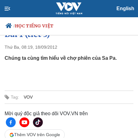
English
Dành cho người lớn trình độ C2:
HỌC TIẾNG VIỆT
/
Bài 1 (tiết 3)
Thứ Ba, 08:19, 18/09/2012
Chúng ta cùng tìm hiểu về chợ phiên của Sa Pa.
Chính trị
Xã hội
Đảng
Tin 24h
Tổ chức nhân sự
Dự báo thời tiết
Quốc hội
Giáo dục
Nhận diện sự thật
Dấu ấn VOV
Việc làm
Tag:
VOV
Biển đảo
Thế giới
Multimedia
Mời quý độc giả theo dõi VOV.VN trên
Quan sát
Video
Cuộc sống đó đây
Ảnh
Hồ sơ
E-Magazine
Thêm VOV trên Google
Infographic