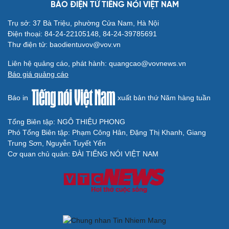
Thông tin doanh nghiệp
Sành điệu
BÁO ĐIỆN TỬ TIẾNG NÓI VIỆT NAM
Doanh nghiệp 24h
Tin Công nghệ
Trụ sở: 37 Bà Triệu, phường Cửa Nam, Hà Nội
Doanh nhân
Trải nghiệm
Điện thoại: 84-24-22105148, 84-24-39785691
Vì cộng đồng
Chuyển đổi số
Thư điện tử: baodientuvov@vov.vn
Sức khỏe
Đời sống
Liên hệ quảng cáo, phát hành: quangcao@vovnews.vn
Dinh dưỡng - món ngon
Nhà đẹp
Báo giá quảng cáo
Cây thuốc
Blog
Sản phụ khoa
Tình yêu - Gia đình
Báo in
xuất bản thứ Năm hàng tuần
Nhi khoa
Nam khoa
Làm đẹp - giảm cân
Tổng Biên tập: NGÔ THIỆU PHONG
Phòng mạch online
Phó Tổng Biên tập: Phạm Công Hân, Đặng Thị Khanh, Giang
Ăn sạch sống khỏe
Trung Sơn, Nguyễn Tuyết Yến
Cơ quan chủ quản: ĐÀI TIẾNG NÓI VIỆT NAM
Văn hóa
Giải trí
Sân khấu - Điện ảnh
Nghệ sĩ
Văn học
Thời trang
Âm nhạc
Sao Việt
Di sản
Du lịch
Podcast