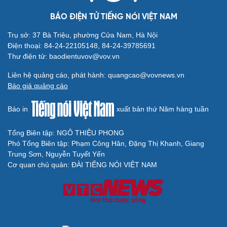
Thông tin doanh nghiệp
Sành điệu
BÁO ĐIỆN TỬ TIẾNG NÓI VIỆT NAM
Doanh nghiệp 24h
Tin Công nghệ
Doanh nhân
Trải nghiệm
Trụ sở: 37 Bà Triệu, phường Cửa Nam, Hà Nội
Vì cộng đồng
Chuyển đổi số
Điện thoại: 84-24-22105148, 84-24-39785691
Thư điện tử: baodientuvov@vov.vn
Sức khỏe
Đời sống
Dinh dưỡng - món ngon
Nhà đẹp
Liên hệ quảng cáo, phát hành: quangcao@vovnews.vn
Cây thuốc
Blog
Báo giá quảng cáo
Sản phụ khoa
Tình yêu - Gia đình
Nhi khoa
Báo in
xuất bản thứ Năm hàng tuần
Nam khoa
Làm đẹp - giảm cân
Tổng Biên tập: NGÔ THIỆU PHONG
Phòng mạch online
Phó Tổng Biên tập: Phạm Công Hân, Đặng Thị Khanh, Giang
Ăn sạch sống khỏe
Trung Sơn, Nguyễn Tuyết Yến
Cơ quan chủ quản: ĐÀI TIẾNG NÓI VIỆT NAM
Văn hóa
Giải trí
Sân khấu - Điện ảnh
Nghệ sĩ
Văn học
Thời trang
Âm nhạc
Sao Việt
Di sản