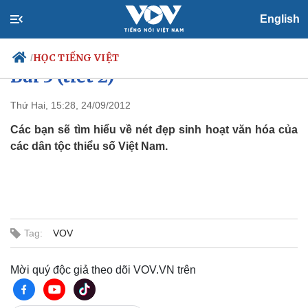
English
Dành cho người lớn trình độ C2:
HỌC TIẾNG VIỆT
/
Bài 3 (tiết 2)
Thứ Hai, 15:28, 24/09/2012
Các bạn sẽ tìm hiểu về nét đẹp sinh hoạt văn hóa của
Chính trị
Xã hội
các dân tộc thiểu số Việt Nam.
Đảng
Tin 24h
Tổ chức nhân sự
Dự báo thời tiết
Quốc hội
Giáo dục
Nhận diện sự thật
Dấu ấn VOV
Việc làm
Biển đảo
Tag:
VOV
Thế giới
Multimedia
Quan sát
Video
Mời quý độc giả theo dõi VOV.VN trên
Cuộc sống đó đây
Ảnh
Hồ sơ
E-Magazine
Infographic