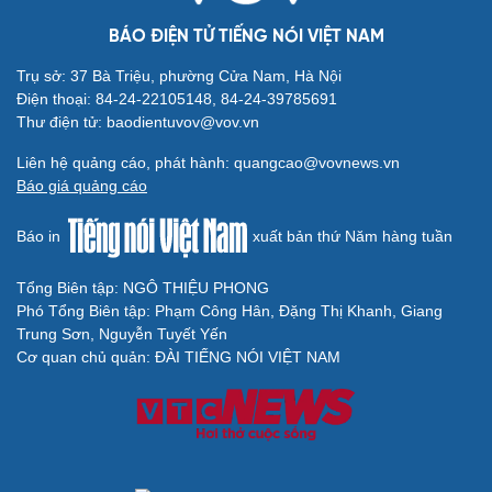
Thông tin doanh nghiệp
Sành điệu
BÁO ĐIỆN TỬ TIẾNG NÓI VIỆT NAM
Doanh nghiệp 24h
Tin Công nghệ
Doanh nhân
Trải nghiệm
Trụ sở: 37 Bà Triệu, phường Cửa Nam, Hà Nội
Vì cộng đồng
Chuyển đổi số
Điện thoại: 84-24-22105148, 84-24-39785691
Thư điện tử: baodientuvov@vov.vn
Sức khỏe
Đời sống
Dinh dưỡng - món ngon
Nhà đẹp
Liên hệ quảng cáo, phát hành: quangcao@vovnews.vn
Cây thuốc
Blog
Báo giá quảng cáo
Sản phụ khoa
Tình yêu - Gia đình
Nhi khoa
Báo in
xuất bản thứ Năm hàng tuần
Nam khoa
Làm đẹp - giảm cân
Tổng Biên tập: NGÔ THIỆU PHONG
Phòng mạch online
Phó Tổng Biên tập: Phạm Công Hân, Đặng Thị Khanh, Giang
Ăn sạch sống khỏe
Trung Sơn, Nguyễn Tuyết Yến
Cơ quan chủ quản: ĐÀI TIẾNG NÓI VIỆT NAM
Văn hóa
Giải trí
Sân khấu - Điện ảnh
Nghệ sĩ
Văn học
Thời trang
Âm nhạc
Sao Việt
Di sản