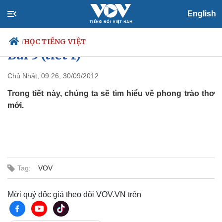
English
Dành cho người lớn trình độ C2:
HỌC TIẾNG VIỆT
/
Bài 5 (tiết 1)
Chủ Nhật, 09:26, 30/09/2012
Trong tiết này, chúng ta sẽ tìm hiểu về phong trào thơ
Chính trị
Xã hội
mới.
Đảng
Tin 24h
Tổ chức nhân sự
Dự báo thời tiết
Quốc hội
Giáo dục
Nhận diện sự thật
Dấu ấn VOV
Việc làm
Biển đảo
Tag:
VOV
Thế giới
Multimedia
Quan sát
Video
Mời quý độc giả theo dõi VOV.VN trên
Cuộc sống đó đây
Ảnh
Hồ sơ
E-Magazine
Infographic