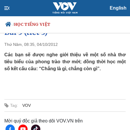
English
Dành cho người lớn trình độ C2:
HỌC TIẾNG VIỆT
/
Bài 5 (tiết 3)
Thứ Năm, 08:35, 04/10/2012
Các bạn sẽ được nghe giới thiệu về một số nhà thơ
Chính trị
Xã hội
tiêu biểu của phong trào thơ mới; đồng thời học một
Đảng
Tin 24h
số kết cấu câu: “Chẳng là gì, chẳng còn gì”.
Tổ chức nhân sự
Dự báo thời tiết
Quốc hội
Giáo dục
Nhận diện sự thật
Dấu ấn VOV
Việc làm
Biển đảo
Thế giới
Multimedia
Tag:
VOV
Quan sát
Video
Cuộc sống đó đây
Ảnh
Mời quý độc giả theo dõi VOV.VN trên
Hồ sơ
E-Magazine