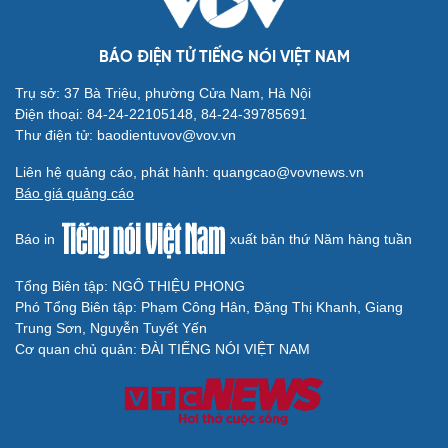
Doanh nghiệp
Công nghệ
Thông tin doanh nghiệp
Sành điệu
Doanh nghiệp 24h
Tin Công nghệ
BÁO ĐIỆN TỬ TIẾNG NÓI VIỆT NAM
Doanh nhân
Trải nghiệm
Trụ sở: 37 Bà Triệu, phường Cửa Nam, Hà Nội
Vì cộng đồng
Chuyển đổi số
Điện thoại: 84-24-22105148, 84-24-39785691
Sức khỏe
Đời sống
Thư điện tử: baodientuvov@vov.vn
Dinh dưỡng - món ngon
Nhà đẹp
Liên hệ quảng cáo, phát hành: quangcao@vovnews.vn
Cây thuốc
Blog
Báo giá quảng cáo
Sản phụ khoa
Tình yêu - Gia đình
Nhi khoa
Báo in
xuất bản thứ Năm hàng tuần
Nam khoa
Làm đẹp - giảm cân
Tổng Biên tập: NGÔ THIỆU PHONG
Phòng mạch online
Phó Tổng Biên tập: Phạm Công Hân, Đặng Thị Khanh, Giang
Ăn sạch sống khỏe
Trung Sơn, Nguyễn Tuyết Yến
Văn hóa
Giải trí
Cơ quan chủ quản: ĐÀI TIẾNG NÓI VIỆT NAM
Sân khấu - Điện ảnh
Nghệ sĩ
Văn học
Thời trang
Âm nhạc
Sao Việt
Di sản