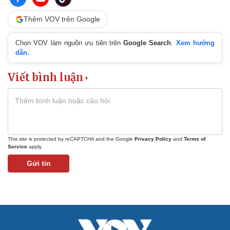
Infographic
Thêm VOV trên Google
Kinh tế
Thị trường
Bất động sản
Giá vàng
Chọn VOV làm nguồn ưu tiên trên
Google Search
.
Xem hướng
Khởi nghiệp
Tiêu dùng
dẫn.
Tỷ giá
Chứng khoán
Viết bình luận
Giá cà phê
Pháp luật
Quân sự - Quốc phòng
Vụ án
Vũ khí
Tin nóng
Việt Nam
Tư vấn luật
Phân tích
This site is protected by reCAPTCHA and the Google
Privacy Policy
and
Terms of
Service
apply.
Thể thao
Ô tô - Xe máy
Gửi tin
Bóng đá
Ô tô
Lịch thi đấu bóng đá
Xe máy
Thế giới thể thao
Tư vấn
eSports
Hậu trường