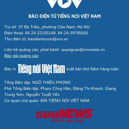
Doanh nghiệp
Công nghệ
Thông tin doanh nghiệp
Sành điệu
Doanh nghiệp 24h
Tin Công nghệ
BÁO ĐIỆN TỬ TIẾNG NÓI VIỆT NAM
Doanh nhân
Trải nghiệm
Trụ sở: 37 Bà Triệu, phường Cửa Nam, Hà Nội
Vì cộng đồng
Chuyển đổi số
Điện thoại: 84-24-22105148, 84-24-39785691
Sức khỏe
Đời sống
Thư điện tử: baodientuvov@vov.vn
Dinh dưỡng - món ngon
Nhà đẹp
Liên hệ quảng cáo, phát hành: quangcao@vovnews.vn
Cây thuốc
Blog
Báo giá quảng cáo
Sản phụ khoa
Tình yêu - Gia đình
Nhi khoa
Báo in
xuất bản thứ Năm hàng tuần
Nam khoa
Làm đẹp - giảm cân
Tổng Biên tập: NGÔ THIỆU PHONG
Phòng mạch online
Phó Tổng Biên tập: Phạm Công Hân, Đặng Thị Khanh, Giang
Ăn sạch sống khỏe
Trung Sơn, Nguyễn Tuyết Yến
Văn hóa
Giải trí
Cơ quan chủ quản: ĐÀI TIẾNG NÓI VIỆT NAM
Sân khấu - Điện ảnh
Nghệ sĩ
Văn học
Thời trang
Âm nhạc
Sao Việt
Di sản