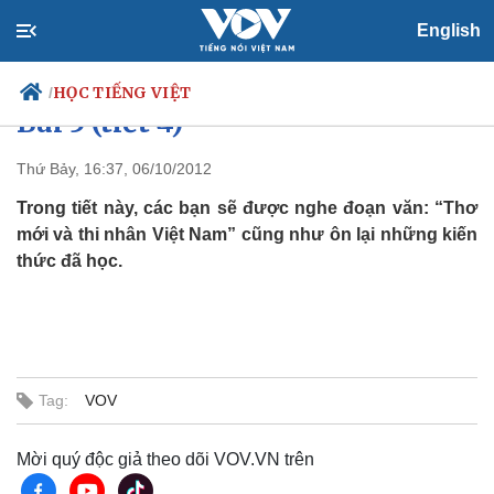
English
Dành cho người lớn trình độ C2:
HỌC TIẾNG VIỆT
/
Bài 5 (tiết 4)
Thứ Bảy, 16:37, 06/10/2012
Trong tiết này, các bạn sẽ được nghe đoạn văn: “Thơ
Chính trị
Xã hội
mới và thi nhân Việt Nam” cũng như ôn lại những kiến
Đảng
Tin 24h
thức đã học.
Tổ chức nhân sự
Dự báo thời tiết
Quốc hội
Giáo dục
Nhận diện sự thật
Dấu ấn VOV
Việc làm
Biển đảo
Thế giới
Multimedia
Tag:
VOV
Quan sát
Video
Cuộc sống đó đây
Ảnh
Mời quý độc giả theo dõi VOV.VN trên
Hồ sơ
E-Magazine