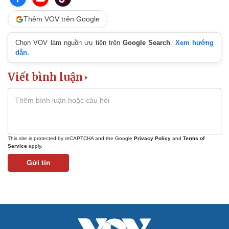
Infographic
Thêm VOV trên Google
Kinh tế
Thị trường
Bất động sản
Giá vàng
Chọn VOV làm nguồn ưu tiên trên
Google Search
.
Xem hướng
Khởi nghiệp
Tiêu dùng
dẫn.
Tỷ giá
Chứng khoán
Viết bình luận
Giá cà phê
Pháp luật
Quân sự - Quốc phòng
Vụ án
Vũ khí
Tin nóng
Việt Nam
Tư vấn luật
Phân tích
This site is protected by reCAPTCHA and the Google
Privacy Policy
and
Terms of
Service
apply.
Thể thao
Ô tô - Xe máy
Gửi tin
Bóng đá
Ô tô
Lịch thi đấu bóng đá
Xe máy
Thế giới thể thao
Tư vấn
eSports
Hậu trường