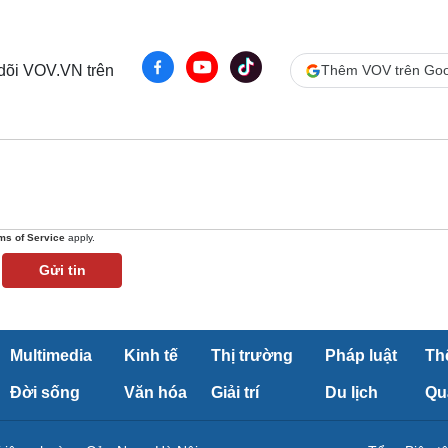
Lịch thi đấu bóng đá
Xe máy
Thế giới thể thao
Tư vấn
eSports
V
 dõi VOV.VN trên
Thêm VOV trên Goo
Hậu trường
Văn hóa
Giải trí
D
Sân khấu - Điện ảnh
Nghệ sĩ
Văn học
Thời trang
Âm nhạc
Sao Việt
c
Di sản
ms of Service
apply.
Gửi tin
Multimedia
Kinh tế
Thị trường
Pháp luật
Th
Đời sống
Văn hóa
Giải trí
Du lịch
Qu