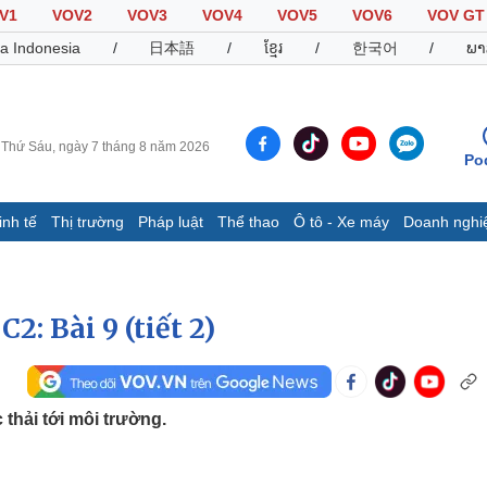
V1
VOV2
VOV3
VOV4
VOV5
VOV6
VOV GT
a Indonesia
/
日本語
/
ខ្មែរ
/
한국어
/
ພາ
Thứ Sáu, ngày 7 tháng 8 năm 2026
Po
inh tế
Thị trường
Pháp luật
Thể thao
Ô tô - Xe máy
Doanh nghi
Thế giới
Multimedia
K
Quan sát
Video
B
Cuộc sống đó đây
Ảnh
K
2: Bài 9 (tiết 2)
Hồ sơ
E-Magazine
Infographic
thải tới môi trường.
Thể thao
Ô tô - Xe máy
D
Bóng đá
Ô tô
T