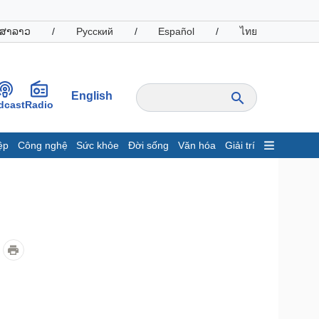
ສາລາວ
/
Русский
/
Español
/
ไทย
English
dcast
Radio
ệp
Công nghệ
Sức khỏe
Đời sống
Văn hóa
Giải trí
inh tế
Thị trường
ất động sản
Giá vàng
hởi nghiệp
Tiêu dùng
Tỷ giá
Chứng khoán
Giá cà phê
oanh nghiệp
Công nghệ
hông tin doanh nghiệp
Sành điệu