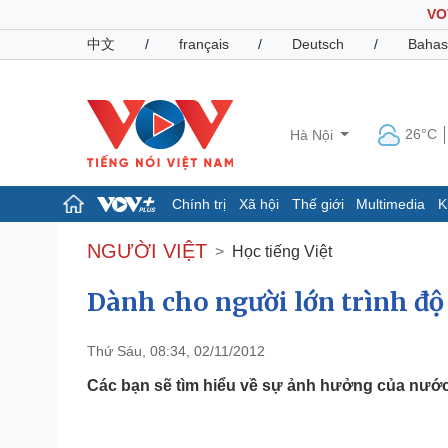
VO
中文
/
français
/
Deutsch
/
Bahas
26°C
Hà Nội
Chính trị
Xã hội
Thế giới
Multimedia
K
Chính trị
Xã hội
NGƯỜI VIỆT
Học tiếng Việt
Đảng
Tin 24h
Tổ chức nhân sự
Dự báo thời tiết
Dành cho người lớn trình độ C
Quốc hội
Giáo dục
Nhận diện sự thật
Dấu ấn VOV
Thứ Sáu, 08:34, 02/11/2012
Việc làm
Biển đảo
Các bạn sẽ tìm hiểu về sự ảnh hưởng của nước 
Pháp luật
Quân sự - Quốc phòng
Vụ án
Vũ khí