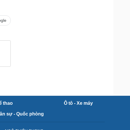
Doanh nghiệp 24h
Tin Công nghệ
Doanh nhân
Trải nghiệm
ì cộng đồng
Chuyển đổi số
gle
u lịch
Podcast
Tư vấn
Câu chuyện thời sự
Săn Tour
Đọc truyện đêm khuya
heck-in
Cửa sổ tình yêu
Kể chuyện cho bé
Hạt giống tâm hồn
ể thao
Ô tô - Xe máy
ân sự - Quốc phòng