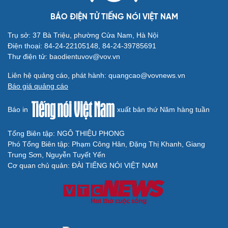
Thông tin doanh nghiệp
Sành điệu
BÁO ĐIỆN TỬ TIẾNG NÓI VIỆT NAM
Doanh nghiệp 24h
Tin Công nghệ
Doanh nhân
Trải nghiệm
Trụ sở: 37 Bà Triệu, phường Cửa Nam, Hà Nội
Vì cộng đồng
Chuyển đổi số
Điện thoại: 84-24-22105148, 84-24-39785691
Thư điện tử: baodientuvov@vov.vn
Sức khỏe
Đời sống
Dinh dưỡng - món ngon
Nhà đẹp
Liên hệ quảng cáo, phát hành: quangcao@vovnews.vn
Cây thuốc
Blog
Báo giá quảng cáo
Sản phụ khoa
Tình yêu - Gia đình
Nhi khoa
Báo in
xuất bản thứ Năm hàng tuần
Nam khoa
Làm đẹp - giảm cân
Tổng Biên tập: NGÔ THIỆU PHONG
Phòng mạch online
Phó Tổng Biên tập: Phạm Công Hân, Đặng Thị Khanh, Giang
Ăn sạch sống khỏe
Trung Sơn, Nguyễn Tuyết Yến
Cơ quan chủ quản: ĐÀI TIẾNG NÓI VIỆT NAM
Văn hóa
Giải trí
Sân khấu - Điện ảnh
Nghệ sĩ
Văn học
Thời trang
Âm nhạc
Sao Việt
Di sản