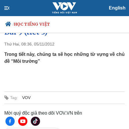
English
Dành cho người lớn trình độ C2:
HỌC TIẾNG VIỆT
/
Bài 9 (tiết 3)
Thứ Hai, 08:36, 05/11/2012
Trong tiết này, chúng ta sẽ học những từ vựng về chủ
Chính trị
Xã hội
đề “Môi trường”
Đảng
Tin 24h
Tổ chức nhân sự
Dự báo thời tiết
Quốc hội
Giáo dục
Nhận diện sự thật
Dấu ấn VOV
Việc làm
Biển đảo
Tag:
VOV
Thế giới
Multimedia
Quan sát
Video
Mời quý độc giả theo dõi VOV.VN trên
Cuộc sống đó đây
Ảnh
Hồ sơ
E-Magazine
Infographic