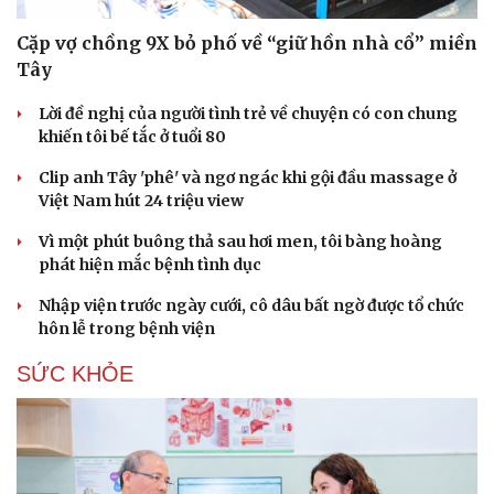
Cặp vợ chồng 9X bỏ phố về “giữ hồn nhà cổ” miền
Tây
Lời đề nghị của người tình trẻ về chuyện có con chung
khiến tôi bế tắc ở tuổi 80
Clip anh Tây 'phê' và ngơ ngác khi gội đầu massage ở
Việt Nam hút 24 triệu view
Vì một phút buông thả sau hơi men, tôi bàng hoàng
phát hiện mắc bệnh tình dục
Nhập viện trước ngày cưới, cô dâu bất ngờ được tổ chức
hôn lễ trong bệnh viện
SỨC KHỎE
Cải chính