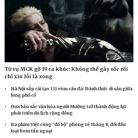
Từ vụ MCK gỡ 19 ca khúc: Không thể gây sốc rồi
chỉ xin lỗi là xong
Hà Nội sắp cải tạo 131 vòm cầu đá: Đánh thức di sản giữa
lòng phố cổ
Đưa bản sắc văn hóa người Mường trở thành động lực
Du lịch
Podcast
phát triển du lịch cộng đồng
Tư vấn
Câu chuyện thời sự
Săn Tour
Đọc truyện đêm khuya
Ba phim Việt cùng “đổ bộ” phòng vé tháng 8, đối đầu
check-in
Cửa sổ tình yêu
loạt bom tấn ngoại
Kể chuyện cho bé