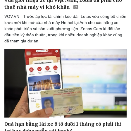
thuê nhà máy vì khó khăn
VOV.VN - Trước áp lực tài chính kéo dài, Lotus vừa công bố chiến
lược mới khi mở cửa nhà máy Hethel tại Anh cho các hãng xe
khác phát triển và sản xuất phương tiện. Zenos Cars là đối tác
đầu tiên ký thỏa thuận, trong khi nhiều doanh nghiệp khác cũng
đã tham gia dự án.
Sức khỏe
Đời sống
Dinh dưỡng - món ngon
Nhà đẹp
Cây thuốc
Blog
Sản phụ khoa
Tình yêu - Gia đình
Nhi khoa
Nam khoa
Làm đẹp - giảm cân
Phòng mạch online
Ăn sạch sống khỏe
Quá hạn bằng lái xe ô tô dưới 1 tháng có phải thi
lại hay được miễn sát hạch?