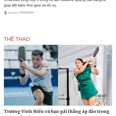
giúp tiết kiệm thời gian và tối ưu.
| SmartAds
THỂ THAO
Văn hóa
Giải trí
Sân khấu - Điện ảnh
Nghệ sĩ
Văn học
Thời trang
Âm nhạc
Sao Việt
Di sản
Trương Vinh Hiển và bạn gái thắng áp đảo trong