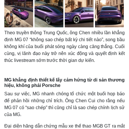
Theo truyền thông Trung Quốc, ông Chen nhiều lần khẳng
định MG 07 “không sao chép bất kỳ chi tiết nào”, song bầu
không khí của buổi phát sóng ngày càng căng thẳng. Cuối
cùng, vị lãnh đạo này trở nên xúc động và quyết định kết
thúc livestream sớm trước thời gian dự kiến.
MG khẳng định thiết kế lấy cảm hứng từ di sản thương
Thế giới
Multimedia
hiệu, không phải Porsche
Quan sát
Video
Sau sự việc, MG nhanh chóng tổ chức một buổi họp báo
Cuộc sống đó đây
Ảnh
để phản hồi những chỉ trích. Ông Chen Cui cho rằng nếu
Hồ sơ
E-Magazine
MG 07 có “sao chép” thì cũng chỉ là sao chép chính lịch sử
Infographic
của MG.
Đại diện hãng dẫn chứng mẫu xe thể thao MGB GT ra mắt