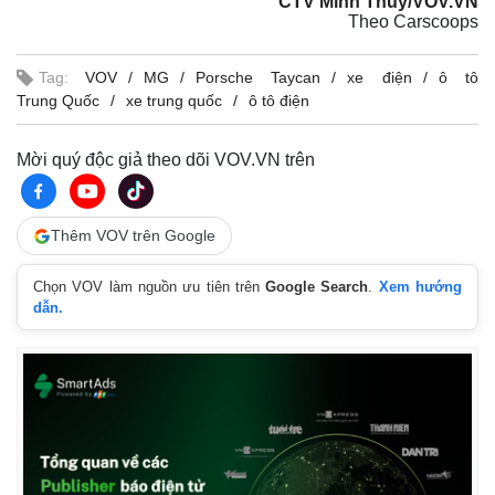
CTV Minh Thuý/VOV.VN
Theo Carscoops
Tag:
VOV
MG
Porsche Taycan
xe điện
ô tô
Trung Quốc
xe trung quốc
ô tô điện
Mời quý độc giả theo dõi VOV.VN trên
Thêm VOV trên Google
Chọn VOV làm nguồn ưu tiên trên
Google Search
.
Xem hướng
dẫn.
Pháp luật
Quân sự - Quốc phòng