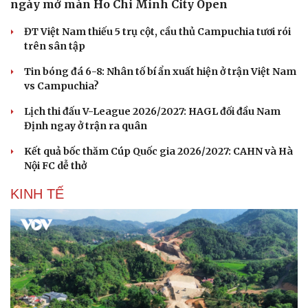
ngày mở màn Ho Chi Minh City Open
ĐT Việt Nam thiếu 5 trụ cột, cầu thủ Campuchia tươi rói
trên sân tập
Tin bóng đá 6-8: Nhân tố bí ẩn xuất hiện ở trận Việt Nam
vs Campuchia?
Lịch thi đấu V-League 2026/2027: HAGL đối đầu Nam
Định ngay ở trận ra quân
Kết quả bốc thăm Cúp Quốc gia 2026/2027: CAHN và Hà
Nội FC dễ thở
KINH TẾ