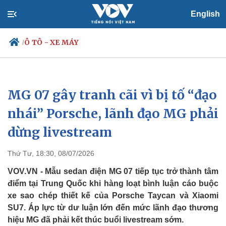
English
Ô TÔ - XE MÁY
/
MG 07 gây tranh cãi vì bị tố “đạo
Chính trị
Xã hội
Đảng
Tin 24h
nhái” Porsche, lãnh đạo MG phải
Tổ chức nhân sự
Dự báo thời tiết
dừng livestream
Quốc hội
Giáo dục
Nhận diện sự thật
Dấu ấn VOV
Việc làm
Thứ Tư, 18:30, 08/07/2026
Biển đảo
VOV.VN - Mẫu sedan điện MG 07 tiếp tục trở thành tâm
điểm tại Trung Quốc khi hàng loạt bình luận cáo buộc
xe sao chép thiết kế của Porsche Taycan và Xiaomi
SU7. Áp lực từ dư luận lớn đến mức lãnh đạo thương
hiệu MG đã phải kết thúc buổi livestream sớm.