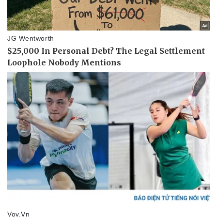
Thể thao
Ô tô - Xe máy
Bóng đá
Ô tô
Lịch thi đấu bóng đá
Xe máy
Thế giới thể thao
Tư vấn
eSports
Hậu trường