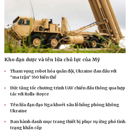
Kho đạn dược và tên lửa chủ lực của Mỹ
Tham vọng robot hóa quân đội, Ukraine đau đầu với
“ma trận” 550 biến thể
Đức tăng tốc chương trình UAV chiến đấu thông qua hợp
tác với Rolls-Royce
Du lịch
Podcast
Tên lửa đạn đạo Nga khoét sâu lỗ hổng phòng không
Tư vấn
Câu chuyện thời sự
Ukraine
Săn Tour
Đọc truyện đêm khuya
Ban hành danh mục trang thiết bị phục vụ ứng phó tình
check-in
Cửa sổ tình yêu
trạng khẩn cấp
Kể chuyện cho bé