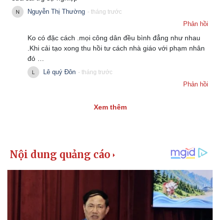
Thể thao
Ô tô - Xe máy
Nguyễn Thị Thường
- tháng trước
Bóng đá
Ô tô
Phản hồi
Lịch thi đấu bóng đá
Xe máy
Ko có đặc cách .mọi công dân đều bình đẳng như nhau
Thế giới thể thao
Tư vấn
.Khi cải tạo xong thu hồi tư cách nhà giáo với phạm nhân
eSports
đó …
Hậu trường
Lê quý Đôn
- tháng trước
Phản hồi
Xem thêm