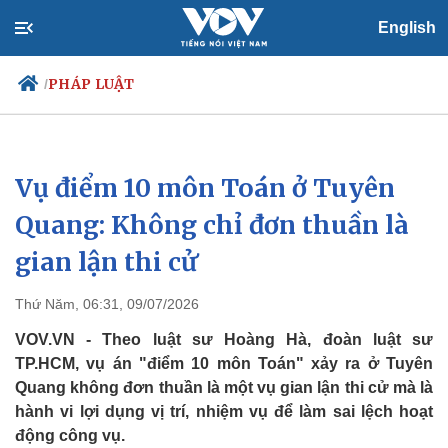
English
PHÁP LUẬT
/
Vụ điểm 10 môn Toán ở Tuyên
Chính trị
Xã hội
Đảng
Tin 24h
Quang: Không chỉ đơn thuần là
Tổ chức nhân sự
Dự báo thời tiết
gian lận thi cử
Quốc hội
Giáo dục
Nhận diện sự thật
Dấu ấn VOV
Việc làm
Thứ Năm, 06:31, 09/07/2026
Biển đảo
VOV.VN - Theo luật sư Hoàng Hà, đoàn luật sư
TP.HCM, vụ án "điểm 10 môn Toán" xảy ra ở Tuyên
Quang không đơn thuần là một vụ gian lận thi cử mà là
hành vi lợi dụng vị trí, nhiệm vụ để làm sai lệch hoạt
động công vụ.