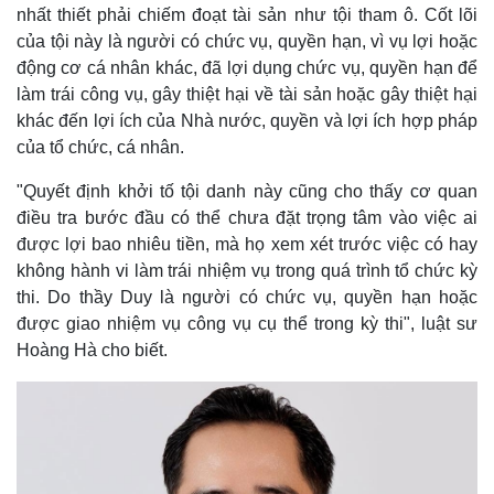
nhất thiết phải chiếm đoạt tài sản như tội tham ô. Cốt lõi
của tội này là người có chức vụ, quyền hạn, vì vụ lợi hoặc
động cơ cá nhân khác, đã lợi dụng chức vụ, quyền hạn để
làm trái công vụ, gây thiệt hại về tài sản hoặc gây thiệt hại
khác đến lợi ích của Nhà nước, quyền và lợi ích hợp pháp
của tổ chức, cá nhân.
"Quyết định khởi tố tội danh này cũng cho thấy cơ quan
điều tra bước đầu có thể chưa đặt trọng tâm vào việc ai
được lợi bao nhiêu tiền, mà họ xem xét trước việc có hay
không hành vi làm trái nhiệm vụ trong quá trình tổ chức kỳ
thi. Do thầy Duy là người có chức vụ, quyền hạn hoặc
Thế giới
Multimedia
được giao nhiệm vụ công vụ cụ thể trong kỳ thi", luật sư
Quan sát
Video
Hoàng Hà cho biết.
Cuộc sống đó đây
Ảnh
Hồ sơ
E-Magazine
Infographic