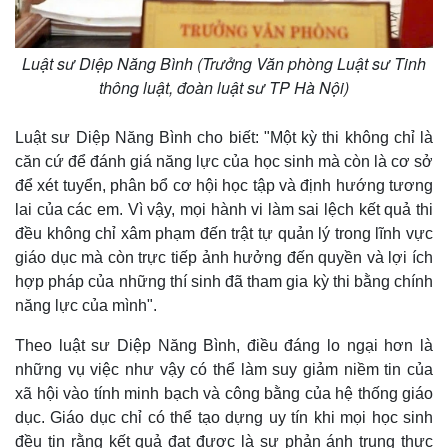
Giá cà phê
Luật sư Diệp Năng Bình (Trưởng Văn phòng Luật sư Tinh
thông luật, đoàn luật sư TP Hà Nội)
Luật sư Diệp Năng Bình cho biết: "Một kỳ thi không chỉ là
căn cứ để đánh giá năng lực của học sinh mà còn là cơ sở
để xét tuyển, phân bổ cơ hội học tập và định hướng tương
lai của các em. Vì vậy, mọi hành vi làm sai lệch kết quả thi
đều không chỉ xâm phạm đến trật tự quản lý trong lĩnh vực
giáo dục mà còn trực tiếp ảnh hưởng đến quyền và lợi ích
hợp pháp của những thí sinh đã tham gia kỳ thi bằng chính
năng lực của mình".
Theo luật sư Diệp Năng Bình, điều đáng lo ngại hơn là
những vụ việc như vậy có thể làm suy giảm niềm tin của
xã hội vào tính minh bạch và công bằng của hệ thống giáo
dục. Giáo dục chỉ có thể tạo dựng uy tín khi mọi học sinh
đều tin rằng kết quả đạt được là sự phản ánh trung thực