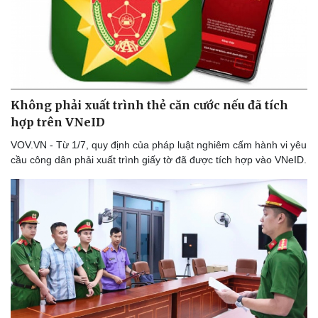
Không phải xuất trình thẻ căn cước nếu đã tích
Sức khỏe
Đời sống
hợp trên VNeID
Dinh dưỡng - món ngon
Nhà đẹp
Cây thuốc
Blog
VOV.VN - Từ 1/7, quy định của pháp luật nghiêm cấm hành vi yêu
Sản phụ khoa
Tình yêu - Gia đình
cầu công dân phải xuất trình giấy tờ đã được tích hợp vào VNeID.
Nhi khoa
Nam khoa
Làm đẹp - giảm cân
Phòng mạch online
Ăn sạch sống khỏe