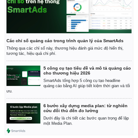
Vụ án
Vũ khí
Tin nóng
Việt Nam
Tư vấn luật
Phân tích
Các chỉ số quảng cáo trong trình quản lý của SmartAds
Thông qua các chỉ số này, thương hiệu đánh giá mức độ hiển thị,
tương tác, hiệu quả chi phí.
5 công cụ tạo tiêu đề và mô tả quảng cáo
cho thương hiệu 2026
SmartAds tổng hợp 5 công cụ tạo headline
quảng cáo bằng AI giúp tiết kiệm thời gian và tối
ưu.
6 bước xây dựng media plan: từ nghiên
cứu đối thủ đến đo lường
Dưới đây là chi tiết các bước quan trọng để lập
một Media Plan.