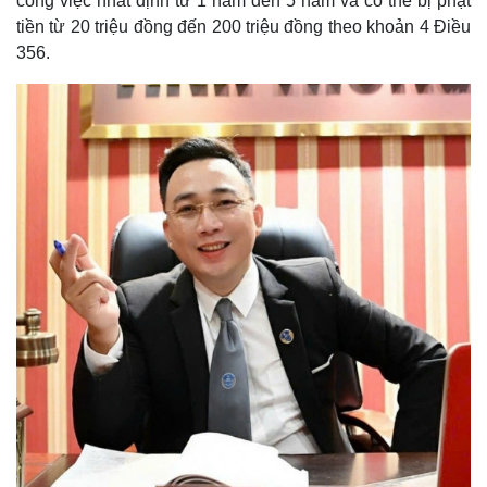
công việc nhất định từ 1 năm đến 5 năm và có thể bị phạt
tiền từ 20 triệu đồng đến 200 triệu đồng theo khoản 4 Điều
356.
Kinh tế
Thị trường
Bất động sản
Giá vàng
Khởi nghiệp
Tiêu dùng
Tỷ giá
Chứng khoán