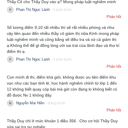
Thầy Cô cho Thầy Duy vào ạ? Mong pháp luật nghiêm minh
Phan Thị Ngọc Lành
- 4 tuần trước
Phản hồi
Số lượng điểm 9,10 rất nhiều thì sẽ rất nhiều phòng và như
vậy liên quan đến nhiều thầy cô giám thị nữa.Kính mong pháp
luật nghiêm mình và công bằng sẽ điều tra và xử cả giám thị
ạ.Không thể để gt đồng lòng với sai trái của lãnh đạo và thư kí
điểm thi ạ.
Phan Thi Ngoc Lanh
- 4 tuần trước
Phản hồi
Con mình đi thi, điểm khá giỏi, không được ưu tiên điểm khu
vực như các bạn tỉnh lẻ, học hành nghiêm chỉnh từ lớp 1 đến
12 không biết quay cóp bài mà giờ còn đang lo không biết có
đỗ được Nv 1 không đây.
Nguyễn Mai Hiền
- tháng trước
Phản hồi
Thầy Duy chỉ ở mức khoản 1 điều 356 . Cho cơ hội Thầy Duy
sửa sai trg sự nghiệp