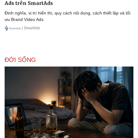
Ads trên SmartAds
Định nghĩa, vị trí hiển thị, quy cách nội dung, cách thiết lập và tối
ưu Brand Video Ads.
| SmartAds
ĐỜI SỐNG
Văn hóa
Giải trí
Sân khấu - Điện ảnh
Nghệ sĩ
Văn học
Thời trang
Âm nhạc
Sao Việt
Di sản