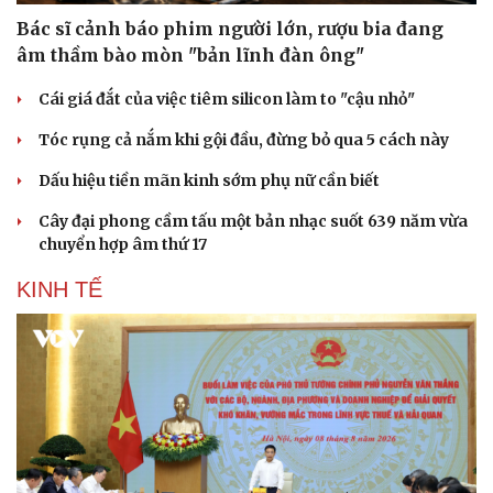
Bác sĩ cảnh báo phim người lớn, rượu bia đang
âm thầm bào mòn "bản lĩnh đàn ông"
Cái giá đắt của việc tiêm silicon làm to "cậu nhỏ"
Tóc rụng cả nắm khi gội đầu, đừng bỏ qua 5 cách này
Dấu hiệu tiền mãn kinh sớm phụ nữ cần biết
Cây đại phong cầm tấu một bản nhạc suốt 639 năm vừa
chuyển hợp âm thứ 17
KINH TẾ