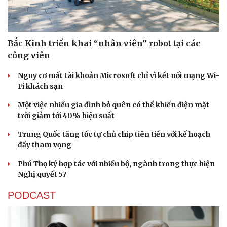
Bắc Kinh triển khai “nhân viên” robot tại các
công viên
Nguy cơ mất tài khoản Microsoft chỉ vì kết nối mạng Wi-
Sức khỏe
Đời sống
Fi khách sạn
Dinh dưỡng - món ngon
Nhà đẹp
Cây thuốc
Blog
Một việc nhiều gia đình bỏ quên có thể khiến điện mặt
Sản phụ khoa
Tình yêu - Gia đình
trời giảm tới 40% hiệu suất
Nhi khoa
Nam khoa
Trung Quốc tăng tốc tự chủ chip tiên tiến với kế hoạch
Làm đẹp - giảm cân
đầy tham vọng
Phòng mạch online
Phú Thọ ký hợp tác với nhiều bộ, ngành trong thực hiện
Ăn sạch sống khỏe
Nghị quyết 57
PODCAST