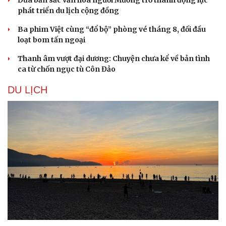
Đưa bản sắc văn hóa người Mường trở thành động lực
phát triển du lịch cộng đồng
Ba phim Việt cùng “đổ bộ” phòng vé tháng 8, đối đầu
loạt bom tấn ngoại
Thanh âm vượt đại dương: Chuyện chưa kể về bản tình
ca từ chốn ngục tù Côn Đảo
DU LỊCH
Văn hóa
Giải trí
Sân khấu - Điện ảnh
Nghệ sĩ
Văn học
Thời trang
Âm nhạc
Sao Việt
Di sản