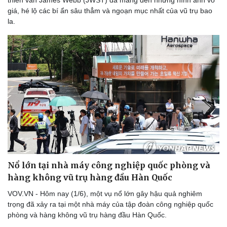
Thể thao
Ô tô - Xe máy
giá, hé lộ các bí ẩn sâu thẳm và ngoạn mục nhất của vũ trụ bao
Bóng đá
Ô tô
la.
Lịch thi đấu bóng đá
Xe máy
Thế giới thể thao
Tư vấn
eSports
Hậu trường
Nổ lớn tại nhà máy công nghiệp quốc phòng và
hàng không vũ trụ hàng đầu Hàn Quốc
VOV.VN - Hôm nay (1/6), một vụ nổ lớn gây hậu quả nghiêm
trọng đã xảy ra tại một nhà máy của tập đoàn công nghiệp quốc
phòng và hàng không vũ trụ hàng đầu Hàn Quốc.