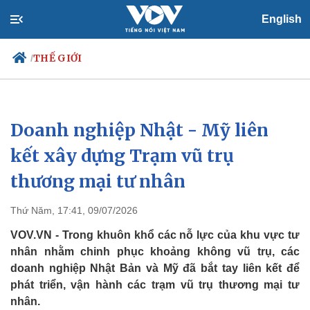
English
THẾ GIỚI
/
Doanh nghiệp Nhật - Mỹ liên
Chính trị
Xã hội
Đảng
Tin 24h
kết xây dựng Trạm vũ trụ
Tổ chức nhân sự
Dự báo thời tiết
thương mại tư nhân
Quốc hội
Giáo dục
Nhận diện sự thật
Dấu ấn VOV
Việc làm
Thứ Năm, 17:41, 09/07/2026
Biển đảo
VOV.VN - Trong khuôn khổ các nỗ lực của khu vực tư
nhân nhằm chinh phục khoảng không vũ trụ, các
doanh nghiệp Nhật Bản và Mỹ đã bắt tay liên kết để
phát triển, vận hành các trạm vũ trụ thương mại tư
nhân.