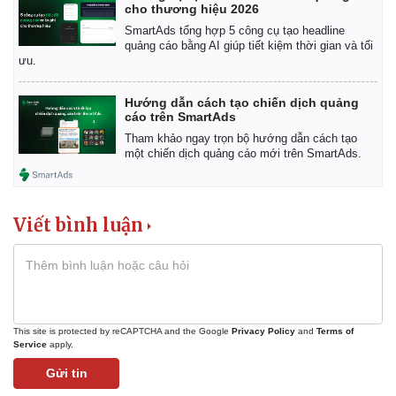
cho thương hiệu 2026
SmartAds tổng hợp 5 công cụ tạo headline
quảng cáo bằng AI giúp tiết kiệm thời gian và tối
ưu.
Hướng dẫn cách tạo chiến dịch quảng
cáo trên SmartAds
Tham khảo ngay trọn bộ hướng dẫn cách tạo
một chiến dịch quảng cáo mới trên SmartAds.
Viết bình luận
Kinh tế
Thị trường
Bất động sản
Giá vàng
This site is protected by reCAPTCHA and the Google
Privacy Policy
and
Terms of
Service
apply.
Khởi nghiệp
Tiêu dùng
Tỷ giá
Gửi tin
Chứng khoán