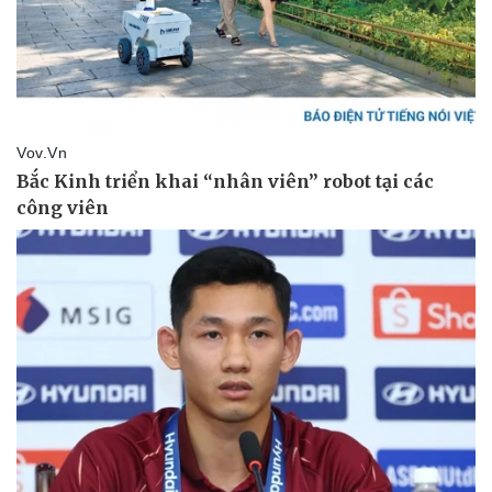
Vụ án
Vũ khí
Tin nóng
Việt Nam
Tư vấn luật
Phân tích