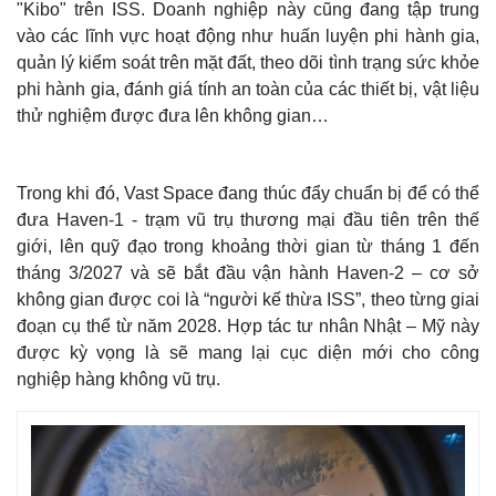
"Kibo" trên ISS. Doanh nghiệp này cũng đang tập trung
vào các lĩnh vực hoạt động như huấn luyện phi hành gia,
quản lý kiểm soát trên mặt đất, theo dõi tình trạng sức khỏe
phi hành gia, đánh giá tính an toàn của các thiết bị, vật liệu
thử nghiệm được đưa lên không gian…
Trong khi đó, Vast Space đang thúc đẩy chuẩn bị để có thể
đưa Haven-1 - trạm vũ trụ thương mại đầu tiên trên thế
giới, lên quỹ đạo trong khoảng thời gian từ tháng 1 đến
tháng 3/2027 và sẽ bắt đầu vận hành Haven-2 – cơ sở
không gian được coi là “người kế thừa ISS”, theo từng giai
Thế giới
Multimedia
đoạn cụ thể từ năm 2028. Hợp tác tư nhân Nhật – Mỹ này
Quan sát
Video
được kỳ vọng là sẽ mang lại cục diện mới cho công
Cuộc sống đó đây
Ảnh
nghiệp hàng không vũ trụ.
Hồ sơ
E-Magazine
Infographic