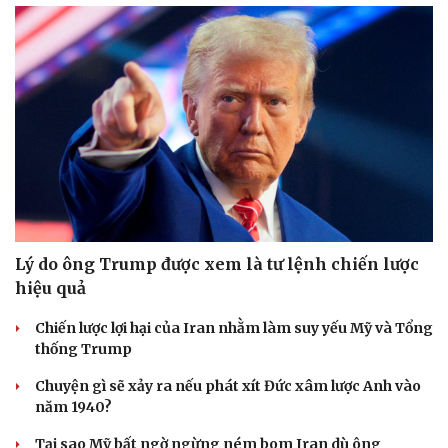
Lý do ông Trump được xem là tư lệnh chiến lược
hiệu quả
Chiến lược lợi hại của Iran nhằm làm suy yếu Mỹ và Tổng
thống Trump
Chuyện gì sẽ xảy ra nếu phát xít Đức xâm lược Anh vào
năm 1940?
Tại sao Mỹ bất ngờ ngừng ném bom Iran dù ông