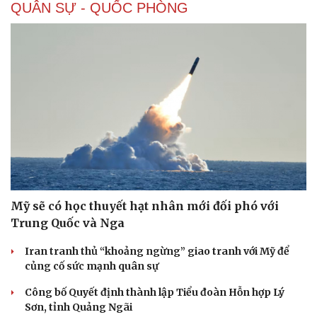
QUÂN SỰ - QUỐC PHÒNG
Doanh nghiệp
Công nghệ
Thông tin doanh nghiệp
Sành điệu
Doanh nghiệp 24h
Tin Công nghệ
Doanh nhân
Trải nghiệm
Vì cộng đồng
Chuyển đổi số
Mỹ sẽ có học thuyết hạt nhân mới đối phó với
Trung Quốc và Nga
Iran tranh thủ “khoảng ngừng” giao tranh với Mỹ để
củng cố sức mạnh quân sự
Công bố Quyết định thành lập Tiểu đoàn Hỗn hợp Lý
Sơn, tỉnh Quảng Ngãi