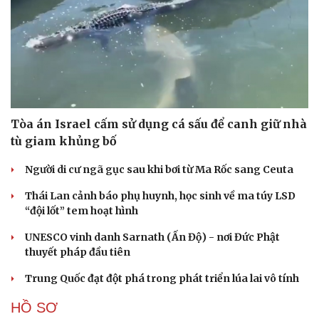
Tòa án Israel cấm sử dụng cá sấu để canh giữ nhà
tù giam khủng bố
Người di cư ngã gục sau khi bơi từ Ma Rốc sang Ceuta
Thái Lan cảnh báo phụ huynh, học sinh về ma túy LSD
“đội lốt” tem hoạt hình
UNESCO vinh danh Sarnath (Ấn Độ) - nơi Đức Phật
thuyết pháp đầu tiên
Trung Quốc đạt đột phá trong phát triển lúa lai vô tính
HỒ SƠ