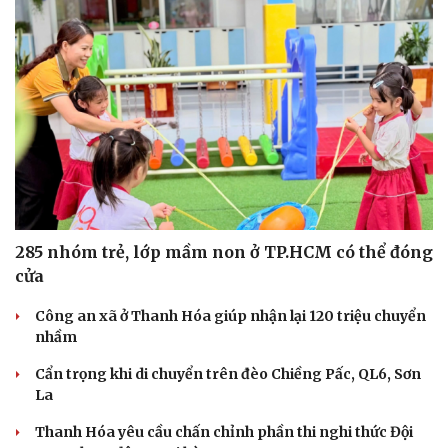
285 nhóm trẻ, lớp mầm non ở TP.HCM có thể đóng
cửa
Công an xã ở Thanh Hóa giúp nhận lại 120 triệu chuyển
nhầm
Du lịch
Podcast
Cẩn trọng khi di chuyển trên đèo Chiềng Pấc, QL6, Sơn
Tư vấn
Câu chuyện thời sự
La
Săn Tour
Đọc truyện đêm khuya
check-in
Cửa sổ tình yêu
Thanh Hóa yêu cầu chấn chỉnh phần thi nghi thức Đội
Kể chuyện cho bé