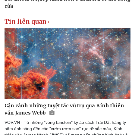
Tin liên quan
Cận cảnh những tuyệt tác vũ trụ qua Kính thiên
văn James Webb
VOV.VN - Từ những "vòng Einstein" kỳ ảo cách Trái Đất hàng tỷ
năm ánh sáng đến các "vườn ươm sao" rực rỡ sắc màu, Kính
thiên văn James Webb (JWST) đã mang đến những hình ảnh vô