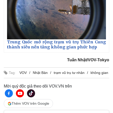
Trung Quốc mở rộng trạm vũ trụ Thiên Cung
thành siêu nền tảng không gian phức hợp
Tuấn Nhật/VOV-Tokyo
Tag:
VOV
Nhật Bản
trạm vũ trụ tư nhân
không gian
Mời quý độc giả theo dõi VOV.VN trên
Thêm VOV trên Google