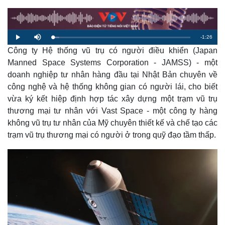
R
-
1:26
L
P
M
o
l
u
a
Công ty Hệ thống vũ trụ có người điều khiển (Japan
a
t
e
d
y
e
e
Manned Space Systems Corporation - JAMSS) - một
d
m
:
doanh nghiệp tư nhân hàng đầu tại Nhật Bản chuyên về
4
.
a
7
công nghệ và hệ thống không gian có người lái, cho biết
4
%
vừa ký kết hiệp định hợp tác xây dựng một trạm vũ trụ
i
thương mại tư nhân với Vast Space - một công ty hàng
n
không vũ trụ tư nhân của Mỹ chuyên thiết kế và chế tạo các
i
trạm vũ trụ thương mại có người ở trong quỹ đạo tầm thấp.
n
g
T
i
m
e