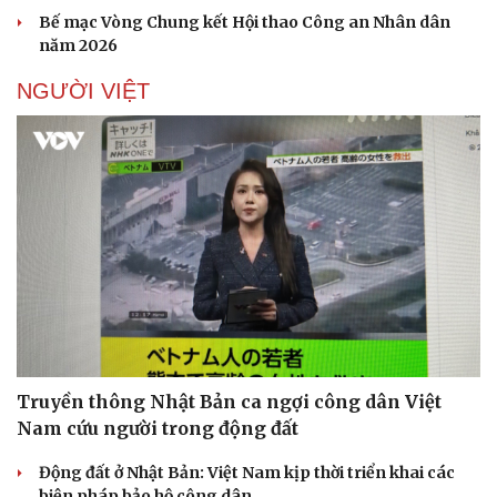
Doanh nhân
Trải nghiệm
Bế mạc Vòng Chung kết Hội thao Công an Nhân dân
Vì cộng đồng
Chuyển đổi số
năm 2026
NGƯỜI VIỆT
Truyền thông Nhật Bản ca ngợi công dân Việt
Nam cứu người trong động đất
Động đất ở Nhật Bản: Việt Nam kịp thời triển khai các
biện pháp bảo hộ công dân