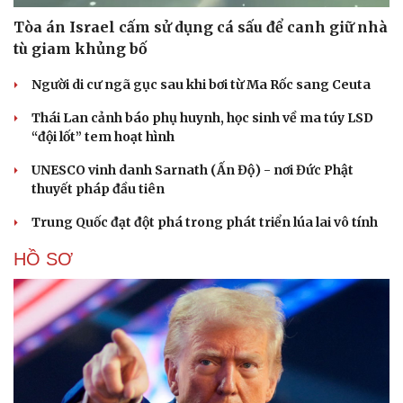
Tòa án Israel cấm sử dụng cá sấu để canh giữ nhà
tù giam khủng bố
Người di cư ngã gục sau khi bơi từ Ma Rốc sang Ceuta
Thái Lan cảnh báo phụ huynh, học sinh về ma túy LSD
“đội lốt” tem hoạt hình
Cải chính
UNESCO vinh danh Sarnath (Ấn Độ) - nơi Đức Phật
thuyết pháp đầu tiên
Trung Quốc đạt đột phá trong phát triển lúa lai vô tính
HỒ SƠ