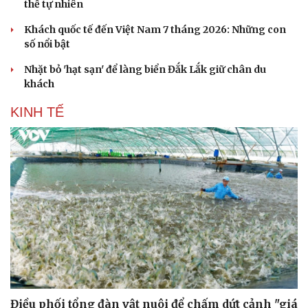
thế tự nhiên
Khách quốc tế đến Việt Nam 7 tháng 2026: Những con
số nổi bật
Văn hóa
Giải trí
Nhặt bỏ 'hạt sạn' để làng biển Đắk Lắk giữ chân du
Sân khấu - Điện ảnh
Nghệ sĩ
khách
Văn học
Thời trang
Âm nhạc
Sao Việt
KINH TẾ
Di sản
Điều phối tổng đàn vật nuôi để chấm dứt cảnh "giá