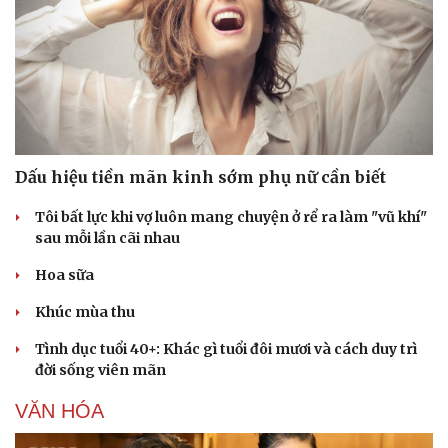
Cây thuốc
Blog
Sản phụ khoa
Tình yêu - Gia đình
Nhi khoa
Nam khoa
Làm đẹp - giảm cân
Phòng mạch online
Ăn sạch sống khỏe
Dấu hiệu tiền mãn kinh sớm phụ nữ cần biết
Tôi bất lực khi vợ luôn mang chuyện ở rể ra làm "vũ khí"
sau mỗi lần cãi nhau
Hoa sữa
Khúc mùa thu
Tình dục tuổi 40+: Khác gì tuổi đôi mươi và cách duy trì
đời sống viên mãn
VĂN HÓA