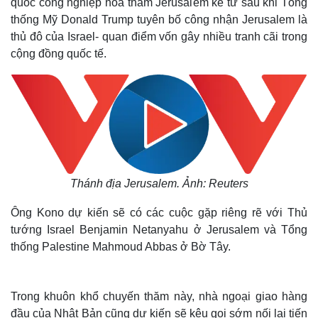
quốc công nghiệp hóa thăm Jerusalem kể từ sau khi Tổng
thống Mỹ Donald Trump tuyên bố công nhận Jerusalem là
thủ đô của Israel- quan điểm vốn gây nhiều tranh cãi trong
cộng đồng quốc tế.
Thánh địa Jerusalem. Ảnh: Reuters
Ông Kono dự kiến sẽ có các cuộc gặp riêng rẽ với Thủ
tướng Israel Benjamin Netanyahu ở Jerusalem và Tổng
thống Palestine Mahmoud Abbas ở Bờ Tây.
Trong khuôn khổ chuyến thăm này, nhà ngoại giao hàng
đầu của Nhật Bản cũng dự kiến sẽ kêu gọi sớm nối lại tiến