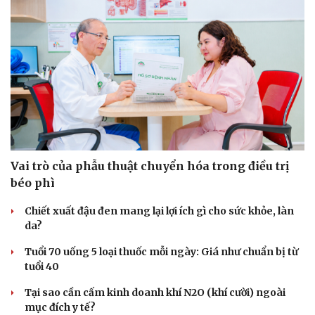
Du lịch
Podcast
Tư vấn
Câu chuyện thời sự
Săn Tour
Đọc truyện đêm khuya
check-in
Cửa sổ tình yêu
Kể chuyện cho bé
Hạt giống tâm hồn
Vai trò của phẫu thuật chuyển hóa trong điều trị
béo phì
Chiết xuất đậu đen mang lại lợi ích gì cho sức khỏe, làn
da?
Tuổi 70 uống 5 loại thuốc mỗi ngày: Giá như chuẩn bị từ
tuổi 40
Tại sao cần cấm kinh doanh khí N2O (khí cười) ngoài
mục đích y tế?