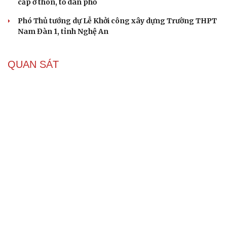
cấp ở thôn, tổ dân phố
Phó Thủ tướng dự Lễ Khởi công xây dựng Trường THPT
Nam Đàn 1, tỉnh Nghệ An
QUAN SÁT
ASEAN 59 năm thành lập: Khẳng định bản lĩnh
và giá trị sức hút