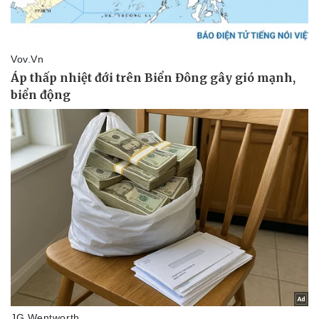
Kinh tế
Thị trường
Bất động sản
Giá vàng
Khởi nghiệp
Tiêu dùng
Tỷ giá
Chứng khoán
Giá cà phê