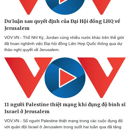
Dư luận sau quyết định của Đại Hội đồng LHQ về
Jerusalem
VOV.VN - Thổ Nhĩ Kỳ, Jordan cùng nhiều nước khác trên thế giới
đã hoan nghênh việc Đại hội đồng Liên Hợp Quốc thông qua dự
thảo nghị quyết về Jerusalem.
Thể thao
Ô tô - Xe máy
11 người Palestine thiệt mạng khi đụng độ binh sĩ
Bóng đá
Ô tô
Israel ở Jerusalem
Lịch thi đấu bóng đá
Xe máy
Thế giới thể thao
Tư vấn
VOV.VN - Số người Palestine thiệt mạng trong các cuộc đụng độ
eSports
với quân đội Israel ở Jerusalem trong suốt hai tuần qua đã tăng