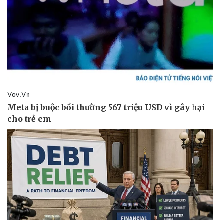
Pháp luật
Quân sự - Quốc phòng
Vụ án
Vũ khí
Tin nóng
Việt Nam
Tư vấn luật
Phân tích