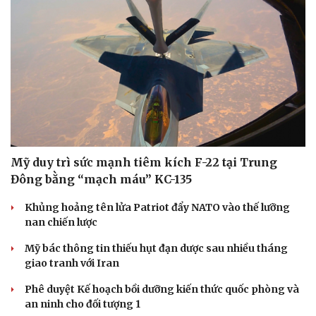
Mỹ duy trì sức mạnh tiêm kích F-22 tại Trung
Đông bằng “mạch máu” KC-135
Khủng hoảng tên lửa Patriot đẩy NATO vào thế lưỡng
nan chiến lược
Mỹ bác thông tin thiếu hụt đạn dược sau nhiều tháng
giao tranh với Iran
Doanh nghiệp
Công nghệ
Phê duyệt Kế hoạch bồi dưỡng kiến thức quốc phòng và
Thông tin doanh nghiệp
Sành điệu
an ninh cho đối tượng 1
Doanh nghiệp 24h
Tin Công nghệ