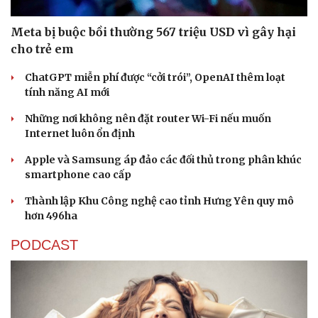
Meta bị buộc bồi thường 567 triệu USD vì gây hại
cho trẻ em
ChatGPT miễn phí được “cởi trói”, OpenAI thêm loạt
tính năng AI mới
Những nơi không nên đặt router Wi-Fi nếu muốn
Internet luôn ổn định
Apple và Samsung áp đảo các đối thủ trong phân khúc
smartphone cao cấp
Thành lập Khu Công nghệ cao tỉnh Hưng Yên quy mô
hơn 496ha
PODCAST
Sức khỏe
Đời sống
Dinh dưỡng - món ngon
Nhà đẹp