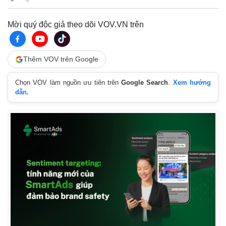
Mời quý độc giả theo dõi VOV.VN trên
Thêm VOV trên Google
Chọn VOV làm nguồn ưu tiên trên
Google Search
.
Xem hướng
dẫn.
Thế giới
Multimedia
Quan sát
Video
Cuộc sống đó đây
Ảnh
Hồ sơ
E-Magazine
Infographic