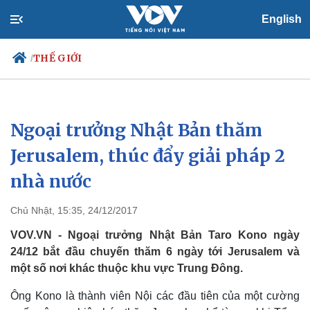
English
THẾ GIỚI
/
Ngoại trưởng Nhật Bản thăm
Chính trị
Xã hội
Đảng
Tin 24h
Jerusalem, thúc đẩy giải pháp 2
Tổ chức nhân sự
Dự báo thời tiết
nhà nước
Quốc hội
Giáo dục
Nhận diện sự thật
Dấu ấn VOV
Việc làm
Chủ Nhật, 15:35, 24/12/2017
Biển đảo
VOV.VN - Ngoại trưởng Nhật Bản Taro Kono ngày
24/12 bắt đầu chuyến thăm 6 ngày tới Jerusalem và
một số nơi khác thuộc khu vực Trung Đông.
Ông Kono là thành viên Nội các đầu tiên của một cường