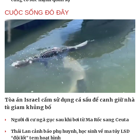
CUỘC SỐNG ĐÓ ĐÂY
Tòa án Israel cấm sử dụng cá sấu để canh giữ nhà
tù giam khủng bố
Người di cư ngã gục sau khi bơi từ Ma Rốc sang Ceuta
Thái Lan cảnh báo phụ huynh, học sinh về ma túy LSD
“đội lốt” tem hoạt hình