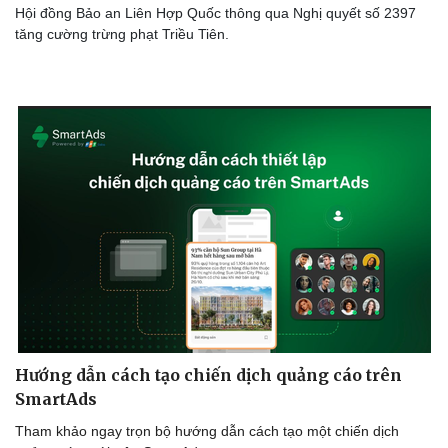
Hội đồng Bảo an Liên Hợp Quốc thông qua Nghị quyết số 2397
Thể thao
Ô tô - Xe máy
tăng cường trừng phạt Triều Tiên.
Bóng đá
Ô tô
Lịch thi đấu bóng đá
Xe máy
Thế giới thể thao
Tư vấn
eSports
Hậu trường
Hướng dẫn cách tạo chiến dịch quảng cáo trên
SmartAds
Tham khảo ngay trọn bộ hướng dẫn cách tạo một chiến dịch