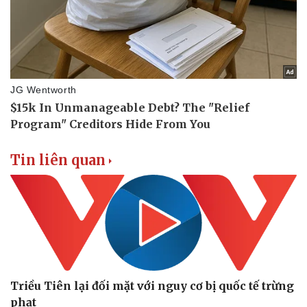
Vụ án
Vũ khí
Tin nóng
Việt Nam
Tư vấn luật
Phân tích
Tin liên quan
Triều Tiên lại đối mặt với nguy cơ bị quốc tế trừng
phạt