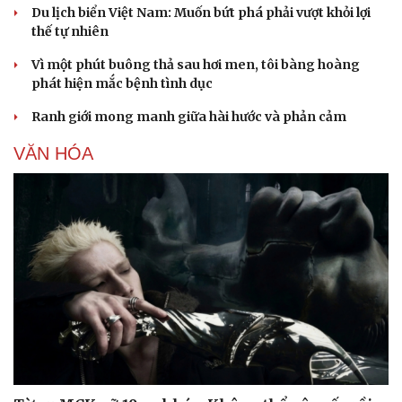
Du lịch biển Việt Nam: Muốn bứt phá phải vượt khỏi lợi
thế tự nhiên
Vì một phút buông thả sau hơi men, tôi bàng hoàng
phát hiện mắc bệnh tình dục
Ranh giới mong manh giữa hài hước và phản cảm
Sức khỏe
Đời sống
VĂN HÓA
Dinh dưỡng - món ngon
Nhà đẹp
Cây thuốc
Blog
Sản phụ khoa
Tình yêu - Gia đình
Nhi khoa
Nam khoa
Làm đẹp - giảm cân
Phòng mạch online
Ăn sạch sống khỏe