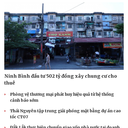
Ninh Bình đầu tư 502 tỷ đồng xây chung cư cho
thuê
Văn hóa
Giải trí
Sân khấu - Điện ảnh
Nghệ sĩ
Phòng vệ thương mại phát huy hiệu quả từ hệ thống
Văn học
Thời trang
cảnh báo sớm
Âm nhạc
Sao Việt
Di sản
Thái Nguyên tập trung giải phóng mặt bằng dự án cao
tốc CT07
Đắk Lắk thực hiện chuyển giao vốn nhà nước tại doanh