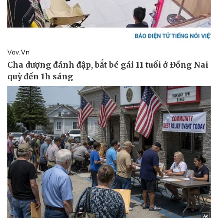
Kinh tế
Thị trường
Bất động sản
Giá vàng
Khởi nghiệp
Tiêu dùng
Tỷ giá
Chứng khoán