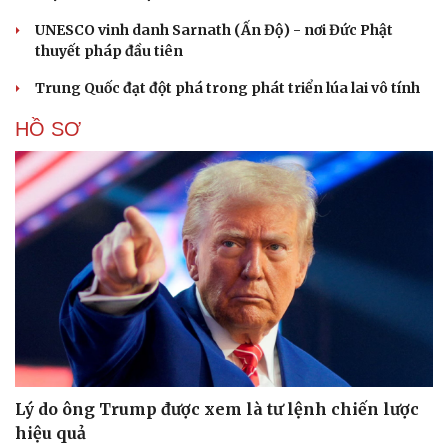
UNESCO vinh danh Sarnath (Ấn Độ) - nơi Đức Phật
thuyết pháp đầu tiên
Trung Quốc đạt đột phá trong phát triển lúa lai vô tính
HỒ SƠ
Lý do ông Trump được xem là tư lệnh chiến lược
hiệu quả
Cải chính