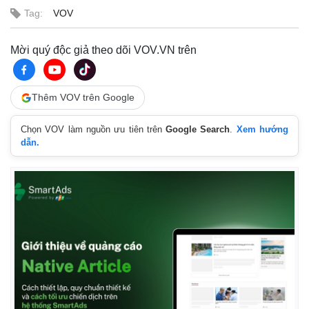
Tag:
VOV
Mời quý độc giả theo dõi VOV.VN trên
Thêm VOV trên Google
Chọn VOV làm nguồn ưu tiên trên
Google Search
.
Xem hướng
dẫn.
Thế giới
Multimedia
Quan sát
Video
Cuộc sống đó đây
Ảnh
Hồ sơ
E-Magazine
Infographic