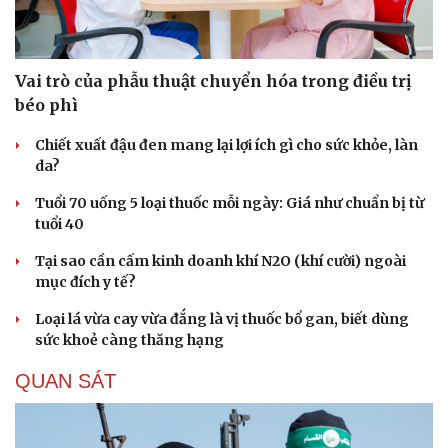
Vai trò của phẫu thuật chuyển hóa trong điều trị
béo phì
Chiết xuất đậu đen mang lại lợi ích gì cho sức khỏe, làn
da?
Tuổi 70 uống 5 loại thuốc mỗi ngày: Giá như chuẩn bị từ
tuổi 40
Tại sao cần cấm kinh doanh khí N2O (khí cười) ngoài
mục đích y tế?
Loại lá vừa cay vừa đắng là vị thuốc bổ gan, biết dùng
sức khoẻ càng thăng hạng
Du lịch
Podcast
QUAN SÁT
Tư vấn
Câu chuyện thời sự
Săn Tour
Đọc truyện đêm khuya
check-in
Cửa sổ tình yêu
Kể chuyện cho bé