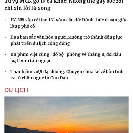
Từ vụ MCK gỡ 19 ca khúc: Không thể gây sốc rồi
chỉ xin lỗi là xong
Hà Nội sắp cải tạo 131 vòm cầu đá: Đánh thức di sản giữa
lòng phố cổ
Đưa bản sắc văn hóa người Mường trở thành động lực
phát triển du lịch cộng đồng
Ba phim Việt cùng “đổ bộ” phòng vé tháng 8, đối đầu
loạt bom tấn ngoại
Thanh âm vượt đại dương: Chuyện chưa kể về bản tình
ca từ chốn ngục tù Côn Đảo
DU LỊCH