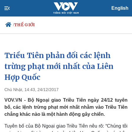
English
THẾ GIỚI
/
Triều Tiên phản đối các lệnh
Chính trị
Xã hội
Đảng
Tin 24h
trừng phạt mới nhất của Liên
Tổ chức nhân sự
Dự báo thời tiết
Hợp Quốc
Quốc hội
Giáo dục
Nhận diện sự thật
Dấu ấn VOV
Việc làm
Chủ Nhật, 14:43, 24/12/2017
Biển đảo
VOV.VN - Bộ Ngoại giao Triều Tiên ngày 24/12 tuyên
bố, các lệnh trừng phạt mới nhất nhằm vào Triều Tiên
chẳng khác nào là một hành động gây chiến.
Tuyên bố của Bộ Ngoại giao Triều Tiên nêu rõ: “Chúng tôi