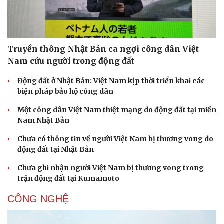
Doanh nghiệp
Công nghệ
Truyền thông Nhật Bản ca ngợi công dân Việt
Nam cứu người trong động đất
Thông tin doanh nghiệp
Sành điệu
Doanh nghiệp 24h
Tin Công nghệ
Động đất ở Nhật Bản: Việt Nam kịp thời triển khai các
Doanh nhân
Trải nghiệm
biện pháp bảo hộ công dân
Vì cộng đồng
Chuyển đổi số
Một công dân Việt Nam thiệt mạng do động đất tại miền
Nam Nhật Bản
Chưa có thông tin về người Việt Nam bị thương vong do
động đất tại Nhật Bản
Chưa ghi nhận người Việt Nam bị thương vong trong
trận động đất tại Kumamoto
CÔNG NGHỆ