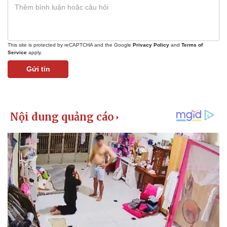
This site is protected by reCAPTCHA and the Google
Privacy Policy
and
Terms of
Service
apply.
Gửi tin