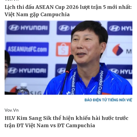
Du lịch
Podcast
Tư vấn
Câu chuyện thời sự
Săn Tour
Đọc truyện đêm khuya
check-in
Cửa sổ tình yêu
Kể chuyện cho bé