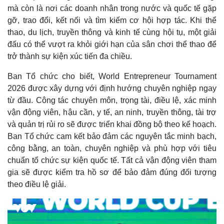
mà còn là nơi các doanh nhân trong nước và quốc tế gặp
gỡ, trao đổi, kết nối và tìm kiếm cơ hội hợp tác. Khi thể
thao, du lịch, truyền thông và kinh tế cùng hội tụ, một giải
đấu có thể vượt ra khỏi giới hạn của sân chơi thể thao để
trở thành sự kiện xúc tiến đa chiều.
Ban Tổ chức cho biết, World Entrepreneur Tournament
2026 được xây dựng với định hướng chuyên nghiệp ngay
từ đầu. Công tác chuyên môn, trọng tài, điều lệ, xác minh
vận động viên, hậu cần, y tế, an ninh, truyền thông, tài trợ
và quản trị rủi ro sẽ được triển khai đồng bộ theo kế hoạch.
Ban Tổ chức cam kết bảo đảm các nguyên tắc minh bạch,
công bằng, an toàn, chuyên nghiệp và phù hợp với tiêu
chuẩn tổ chức sự kiện quốc tế. Tất cả vận động viên tham
gia sẽ được kiểm tra hồ sơ để bảo đảm đúng đối tượng
theo điều lệ giải.
Pháp luật
Quân sự - Quốc phòng