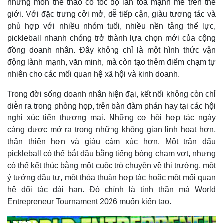
những môn thể thao có tốc độ lan tỏa mạnh mẽ trên thế
giới. Với đặc trưng cởi mở, dễ tiếp cận, giàu tương tác và
phù hợp với nhiều nhóm tuổi, nhiều nền tảng thể lực,
pickleball nhanh chóng trở thành lựa chọn mới của cộng
đồng doanh nhân. Đây không chỉ là một hình thức vận
động lành mạnh, văn minh, mà còn tạo thêm điểm chạm tự
nhiên cho các mối quan hệ xã hội và kinh doanh.
Trong đời sống doanh nhân hiện đại, kết nối không còn chỉ
diễn ra trong phòng họp, trên bàn đàm phán hay tại các hội
nghị xúc tiến thương mại. Những cơ hội hợp tác ngày
càng được mở ra trong những không gian linh hoạt hơn,
thân thiện hơn và giàu cảm xúc hơn. Một trận đấu
pickleball có thể bắt đầu bằng tiếng bóng chạm vợt, nhưng
có thể kết thúc bằng một cuộc trò chuyện về thị trường, một
ý tưởng đầu tư, một thỏa thuận hợp tác hoặc một mối quan
hệ đối tác dài hạn. Đó chính là tinh thần mà World
Entrepreneur Tournament 2026 muốn kiến tạo.