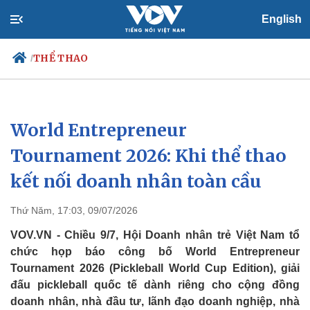
English
THỂ THAO
/
World Entrepreneur
Chính trị
Xã hội
Đảng
Tin 24h
Tournament 2026: Khi thể thao
Tổ chức nhân sự
Dự báo thời tiết
kết nối doanh nhân toàn cầu
Quốc hội
Giáo dục
Nhận diện sự thật
Dấu ấn VOV
Việc làm
Thứ Năm, 17:03, 09/07/2026
Biển đảo
VOV.VN - Chiều 9/7, Hội Doanh nhân trẻ Việt Nam tổ
chức họp báo công bố World Entrepreneur
Tournament 2026 (Pickleball World Cup Edition), giải
đấu pickleball quốc tế dành riêng cho cộng đồng
doanh nhân, nhà đầu tư, lãnh đạo doanh nghiệp, nhà