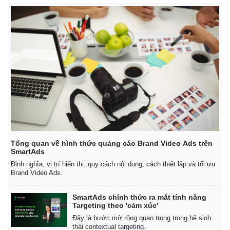
Sức khỏe
Đời sống
Dinh dưỡng - món ngon
Nhà đẹp
Cây thuốc
Blog
Sản phụ khoa
Tình yêu - Gia đình
Nhi khoa
Nam khoa
Tổng quan về hình thức quảng cáo Brand Video Ads trên
Làm đẹp - giảm cân
SmartAds
Phòng mạch online
Định nghĩa, vị trí hiển thị, quy cách nội dung, cách thiết lập và tối ưu
Ăn sạch sống khỏe
Brand Video Ads.
SmartAds chính thức ra mắt tính năng
Targeting theo 'cảm xúc'
Đây là bước mở rộng quan trọng trong hệ sinh
thái contextual targeting.