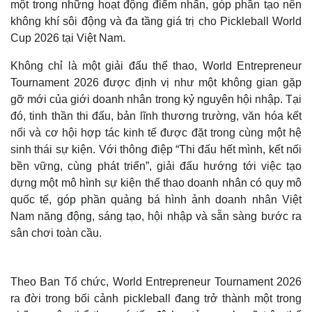
một trong những hoạt động điểm nhấn, góp phần tạo nên
không khí sôi động và đa tầng giá trị cho Pickleball World
Cup 2026 tại Việt Nam.
Không chỉ là một giải đấu thể thao, World Entrepreneur
Tournament 2026 được định vị như một không gian gặp
gỡ mới của giới doanh nhân trong kỷ nguyên hội nhập. Tại
đó, tinh thần thi đấu, bản lĩnh thương trường, văn hóa kết
nối và cơ hội hợp tác kinh tế được đặt trong cùng một hệ
sinh thái sự kiện. Với thông điệp “Thi đấu hết mình, kết nối
bền vững, cùng phát triển”, giải đấu hướng tới việc tạo
dựng một mô hình sự kiện thể thao doanh nhân có quy mô
quốc tế, góp phần quảng bá hình ảnh doanh nhân Việt
Thế giới
Multimedia
Nam năng động, sáng tạo, hội nhập và sẵn sàng bước ra
Quan sát
Video
sân chơi toàn cầu.
Cuộc sống đó đây
Ảnh
Hồ sơ
E-Magazine
Infographic
Theo Ban Tổ chức, World Entrepreneur Tournament 2026
ra đời trong bối cảnh pickleball đang trở thành một trong