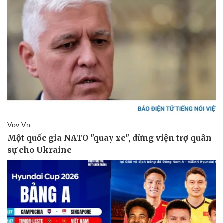
Văn hóa
Giải trí
Sân khấu - Điện ảnh
Nghệ sĩ
Văn học
Thời trang
Âm nhạc
Sao Việt
Di sản