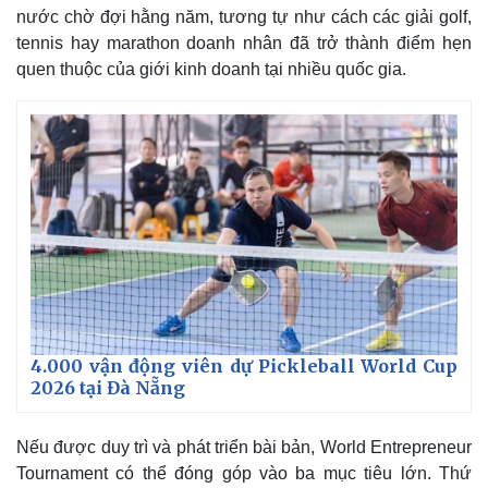
nước chờ đợi hằng năm, tương tự như cách các giải golf,
tennis hay marathon doanh nhân đã trở thành điểm hẹn
quen thuộc của giới kinh doanh tại nhiều quốc gia.
Doanh nghiệp
Công nghệ
Thông tin doanh nghiệp
Sành điệu
Doanh nghiệp 24h
Tin Công nghệ
Doanh nhân
Trải nghiệm
Vì cộng đồng
Chuyển đổi số
4.000 vận động viên dự Pickleball World Cup
2026 tại Đà Nẵng
Nếu được duy trì và phát triển bài bản, World Entrepreneur
Tournament có thể đóng góp vào ba mục tiêu lớn. Thứ