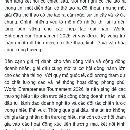
nền tảng kết nối có chiều sâu. Một hội nghị có thể tạo ra
thông tin, một diễn đàn có thể tạo ra đối thoại, nhưng một
giải đấu thể thao có thể tạo ra cảm xúc, sự tin cậy và ký ức
chung. Chính những yếu tố mềm đó nhiều khi lại là nền
tảng bền vững cho các hợp tác dài hạn. World
Entrepreneur Tournament 2026 vì vậy được kỳ vọng trở
thành một mô hình mới, nơi thể thao, kinh tế và văn hóa
cùng cộng hưởng.
Bên cạnh giá trị dành cho vận động viên và cộng đồng
doanh nhân, giải đấu cũng mở ra cơ hội đồng hành lớn
cho các nhà tài trợ. Với quy mô quốc tế, đối tượng tham dự
có chất lượng cao và hệ thống hoạt động phong phú,
World Entrepreneur Tournament 2026 là nền tảng để các
thương hiệu tiếp cận trực tiếp cộng đồng doanh nhân, nhà
đầu tư, lãnh đạo doanh nghiệp và các đối tác chiến lược
trong nhiều lĩnh vực. Thông qua giải đấu, nhà tài trợ không
chỉ gia tăng nhận diện thương hiệu, mà còn có cơ hội tham
gia vào các hoạt động xúc tiến thương mại, kết nối kinh