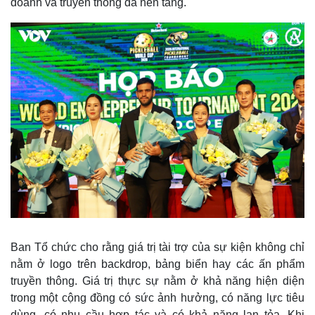
doanh và truyền thông đa nền tảng.
Thể thao
Ô tô - Xe máy
Bóng đá
Ô tô
Lịch thi đấu bóng đá
Xe máy
Thế giới thể thao
Tư vấn
eSports
Hậu trường
Ban Tổ chức cho rằng giá trị tài trợ của sự kiện không chỉ
nằm ở logo trên backdrop, bảng biển hay các ấn phẩm
truyền thông. Giá trị thực sự nằm ở khả năng hiện diện
trong một cộng đồng có sức ảnh hưởng, có năng lực tiêu
dùng, có nhu cầu hợp tác và có khả năng lan tỏa. Khi