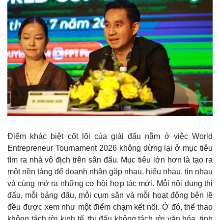
Giá cà phê
Điểm khác biệt cốt lõi của giải đấu nằm ở việc World
Entrepreneur Tournament 2026 không dừng lại ở mục tiêu
tìm ra nhà vô địch trên sân đấu. Mục tiêu lớn hơn là tạo ra
một nền tảng để doanh nhân gặp nhau, hiểu nhau, tin nhau
và cùng mở ra những cơ hội hợp tác mới. Mỗi nội dung thi
đấu, mỗi bảng đấu, mỗi cụm sân và mỗi hoạt động bên lề
đều được xem như một điểm chạm kết nối. Ở đó, thể thao
không tách rời kinh tế, thi đấu không tách rời văn hóa, tinh