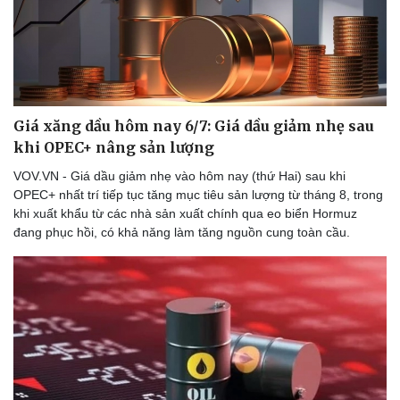
Doanh nghiệp
Công nghệ
Thông tin doanh nghiệp
Sành điệu
Giá xăng dầu hôm nay 6/7: Giá dầu giảm nhẹ sau
Doanh nghiệp 24h
Tin Công nghệ
Doanh nhân
Trải nghiệm
khi OPEC+ nâng sản lượng
Vì cộng đồng
Chuyển đổi số
VOV.VN - Giá dầu giảm nhẹ vào hôm nay (thứ Hai) sau khi
OPEC+ nhất trí tiếp tục tăng mục tiêu sản lượng từ tháng 8, trong
khi xuất khẩu từ các nhà sản xuất chính qua eo biển Hormuz
đang phục hồi, có khả năng làm tăng nguồn cung toàn cầu.