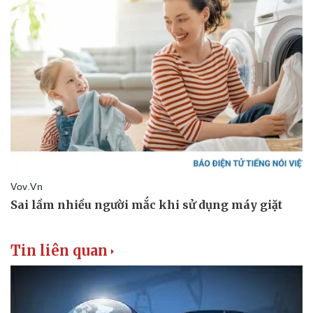
Thể thao
Ô tô - Xe máy
Bóng đá
Ô tô
Lịch thi đấu bóng đá
Xe máy
Thế giới thể thao
Tư vấn
eSports
Hậu trường
Tin liên quan