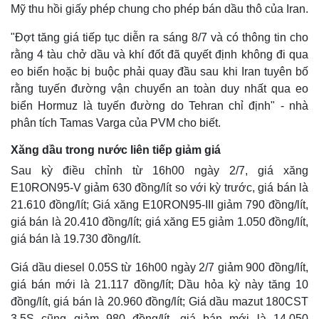
Mỹ thu hồi giấy phép chung cho phép bán dầu thô của Iran.
"Đợt tăng giá tiếp tục diễn ra sáng 8/7 và có thông tin cho
rằng 4 tàu chở dầu và khí đốt đã quyết định không đi qua
eo biển hoặc bị buộc phải quay đầu sau khi Iran tuyên bố
rằng tuyến đường vận chuyển an toàn duy nhất qua eo
biển Hormuz là tuyến đường do Tehran chỉ định" - nhà
phân tích Tamas Varga của PVM cho biết.
Xăng dầu trong nước liên tiếp giảm giá
Sau kỳ điều chỉnh từ 16h00 ngày 2/7, giá xăng
E10RON95-V giảm 630 đồng/lít so với kỳ trước, giá bán là
21.610 đồng/lít; Giá xăng E10RON95-III giảm 790 đồng/lít,
giá bán là 20.410 đồng/lít; giá xăng E5 giảm 1.050 đồng/lít,
giá bán là 19.730 đồng/lít.
Giá dầu diesel 0.05S từ 16h00 ngày 2/7 giảm 900 đồng/lít,
giá bán mới là 21.117 đồng/lít; Dầu hỏa kỳ này tăng 10
đồng/lít, giá bán là 20.960 đồng/lít; Giá dầu mazut 180CST
3.5S cũng giảm 980 đồng/lít, giá bán mới là 14.050