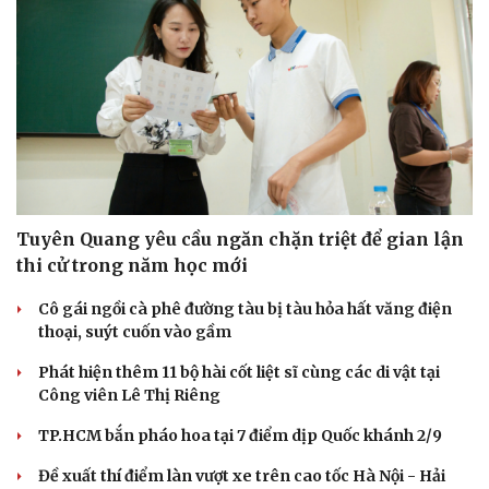
Tuyên Quang yêu cầu ngăn chặn triệt để gian lận
thi cử trong năm học mới
Cô gái ngồi cà phê đường tàu bị tàu hỏa hất văng điện
thoại, suýt cuốn vào gầm
Phát hiện thêm 11 bộ hài cốt liệt sĩ cùng các di vật tại
Công viên Lê Thị Riêng
TP.HCM bắn pháo hoa tại 7 điểm dịp Quốc khánh 2/9
Đề xuất thí điểm làn vượt xe trên cao tốc Hà Nội - Hải