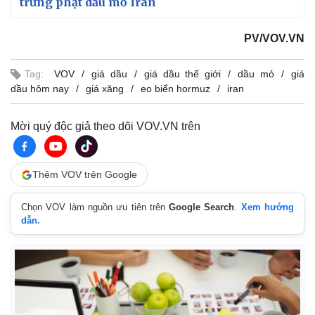
trừng phạt dầu mỏ Iran
PV/VOV.VN
Tag:
VOV
giá dầu
giá dầu thế giới
dầu mỏ
giá
dầu hôm nay
giá xăng
eo biển hormuz
iran
Mời quý độc giả theo dõi VOV.VN trên
Thêm VOV trên Google
Chọn VOV làm nguồn ưu tiên trên
Google Search
.
Xem hướng
dẫn.
Kinh tế
Thị trường
Bất động sản
Giá vàng
Khởi nghiệp
Tiêu dùng
Tỷ giá
Chứng khoán