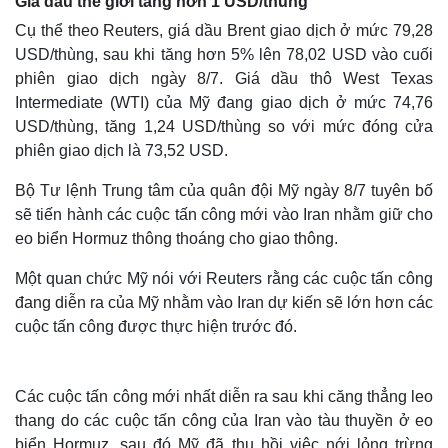
Giá dầu thế giới tăng hơn 1 USD/thùng
Cụ thể theo Reuters, giá dầu Brent giao dịch ở mức 79,28
USD/thùng, sau khi tăng hơn 5% lên 78,02 USD vào cuối
phiên giao dịch ngày 8/7. Giá dầu thô West Texas
Intermediate (WTI) của Mỹ đang giao dịch ở mức 74,76
USD/thùng, tăng 1,24 USD/thùng so với mức đóng cửa
phiên giao dịch là 73,52 USD.
Bộ Tư lệnh Trung tâm của quân đội Mỹ ngày 8/7 tuyên bố
sẽ tiến hành các cuộc tấn công mới vào Iran nhằm giữ cho
eo biển Hormuz thông thoáng cho giao thông.
Một quan chức Mỹ nói với Reuters rằng các cuộc tấn công
đang diễn ra của Mỹ nhằm vào Iran dự kiến ​​sẽ lớn hơn các
cuộc tấn công được thực hiện trước đó.
Các cuộc tấn công mới nhất diễn ra sau khi căng thẳng leo
thang do các cuộc tấn công của Iran vào tàu thuyền ở eo
biển Hormuz, sau đó Mỹ đã thu hồi việc nới lỏng trừng