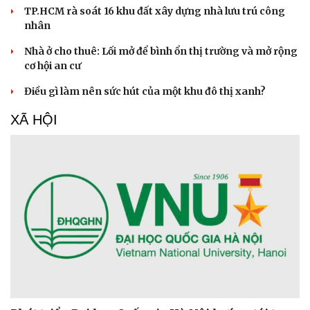
TP.HCM rà soát 16 khu đất xây dựng nhà lưu trú công
nhân
Nhà ở cho thuê: Lối mở để bình ổn thị trường và mở rộng
cơ hội an cư
Điều gì làm nên sức hút của một khu đô thị xanh?
XÃ HỘI