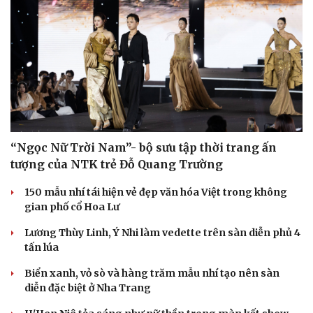
“Ngọc Nữ Trời Nam”- bộ sưu tập thời trang ấn
tượng của NTK trẻ Đỗ Quang Trường
150 mẫu nhí tái hiện vẻ đẹp văn hóa Việt trong không
gian phố cổ Hoa Lư
Lương Thùy Linh, Ý Nhi làm vedette trên sàn diễn phủ 4
tấn lúa
Biển xanh, vỏ sò và hàng trăm mẫu nhí tạo nên sàn
diễn đặc biệt ở Nha Trang