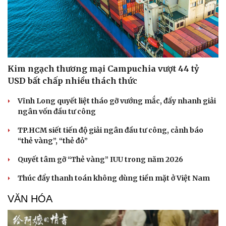
Kim ngạch thương mại Campuchia vượt 44 tỷ
USD bất chấp nhiều thách thức
Vĩnh Long quyết liệt tháo gỡ vướng mắc, đẩy nhanh giải
ngân vốn đầu tư công
TP.HCM siết tiến độ giải ngân đầu tư công, cảnh báo
“thẻ vàng”, “thẻ đỏ”
Quyết tâm gỡ “Thẻ vàng” IUU trong năm 2026
Thúc đẩy thanh toán không dùng tiền mặt ở Việt Nam
Du lịch
Podcast
Tư vấn
Câu chuyện thời sự
VĂN HÓA
Săn Tour
Đọc truyện đêm khuya
check-in
Cửa sổ tình yêu
Kể chuyện cho bé