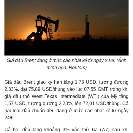
Giá dầu Brent đang ở mức cao nhất kể từ ngày 24/6. (Ảnh
minh họa: Reuters)
Giá dầu Brent giao kỳ hạn tăng 1,73 USD, tương đương
Thế giới
Multimedia
2,33%, đạt 75,89 USD/thùng vào lúc 07:55 GMT, trong khi
Quan sát
Video
giá dầu thô West Texas Intermediate (WTI) của Mỹ tăng
Cuộc sống đó đây
Ảnh
1,57 USD, tương đương 2,23%, lên 72,01 USD/thùng. Cả
Hồ sơ
E-Magazine
hai loại dầu chuẩn đều đang ở mức cao nhất kể từ ngày
Infographic
24/6.
Cả hai đều tăng khoảng 3% vào thứ Ba (7/7) sau khi