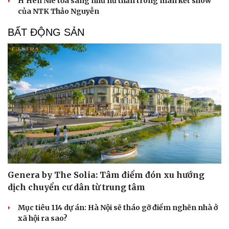
H'Hen Niê tỏa sáng như nữ thần trong màn kết show
của NTK Thảo Nguyễn
BẤT ĐỘNG SẢN
Văn hóa
Giải trí
Sân khấu - Điện ảnh
Nghệ sĩ
Genera by The Solia: Tâm điểm đón xu hướng
Văn học
Thời trang
Âm nhạc
Sao Việt
dịch chuyển cư dân từ trung tâm
Di sản
Mục tiêu 114 dự án: Hà Nội sẽ tháo gỡ điểm nghẽn nhà ở
xã hội ra sao?