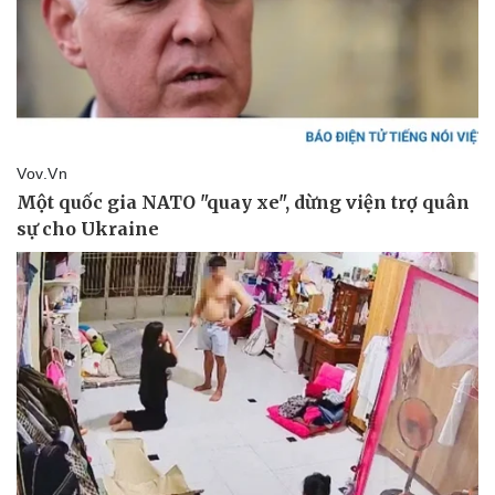
Vụ án
Vũ khí
Tin nóng
Việt Nam
Tư vấn luật
Phân tích