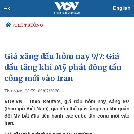
English
THỊ TRƯỜNG
/
Giá xăng dầu hôm nay 9/7: Giá
Chính trị
Xã hội
Đảng
Tin 24h
dầu tăng khi Mỹ phát động tấn
Tổ chức nhân sự
Dự báo thời tiết
công mới vào Iran
Quốc hội
Giáo dục
Nhận diện sự thật
Dấu ấn VOV
Việc làm
Thứ Năm, 08:59, 09/07/2026
Biển đảo
VOV.VN - Theo Reuters, giá dầu hôm nay, sáng 9/7
(theo giờ Việt Nam), giá dầu thế giới tăng sau khi quân
đội Mỹ bắt đầu tiến hành các cuộc tấn công mới vào
Iran.