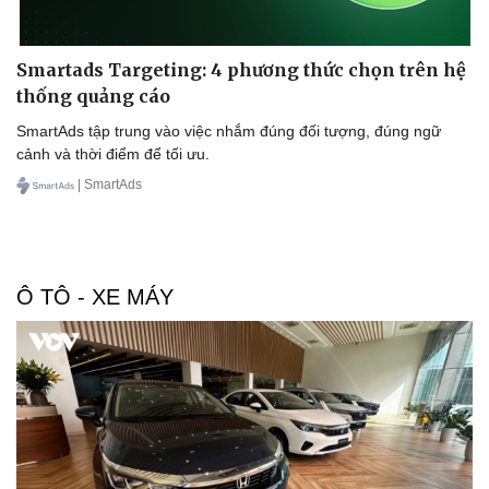
Smartads Targeting: 4 phương thức chọn trên hệ
thống quảng cáo
SmartAds tập trung vào việc nhắm đúng đối tượng, đúng ngữ
cảnh và thời điểm để tối ưu.
Sức khỏe
Đời sống
| SmartAds
Dinh dưỡng - món ngon
Nhà đẹp
Cây thuốc
Blog
Sản phụ khoa
Tình yêu - Gia đình
Nhi khoa
Nam khoa
Ô TÔ - XE MÁY
Làm đẹp - giảm cân
Phòng mạch online
Ăn sạch sống khỏe