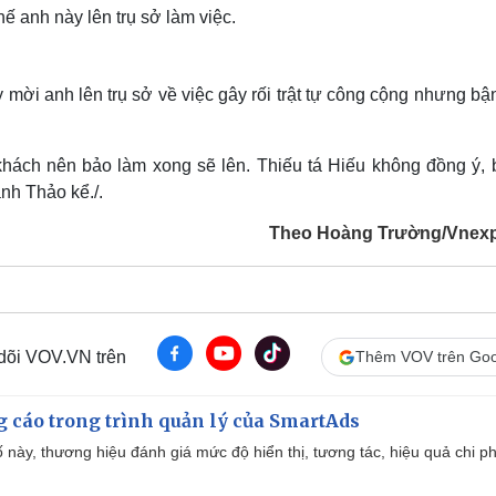
 anh này lên trụ sở làm việc.
ời anh lên trụ sở về việc gây rối trật tự công cộng nhưng bậ
 khách nên bảo làm xong sẽ lên. Thiếu tá Hiếu không đồng ý, 
anh Thảo kể./.
Theo Hoàng Trường/Vnex
 dõi VOV.VN trên
Thêm VOV trên Goo
g cáo trong trình quản lý của SmartAds
 này, thương hiệu đánh giá mức độ hiển thị, tương tác, hiệu quả chi ph