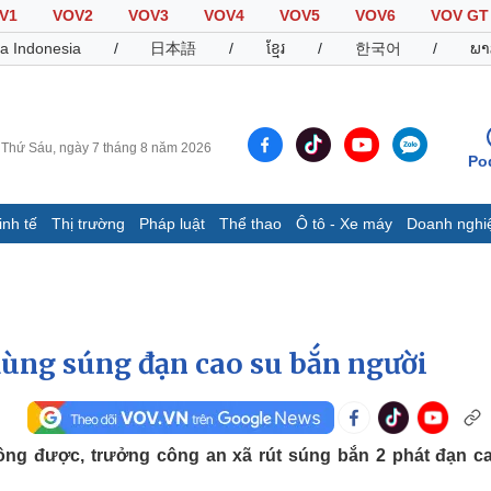
V1
VOV2
VOV3
VOV4
VOV5
VOV6
VOV GT
a Indonesia
/
日本語
/
ខ្មែរ
/
한국어
/
ພາ
Thứ Sáu, ngày 7 tháng 8 năm 2026
Po
inh tế
Thị trường
Pháp luật
Thể thao
Ô tô - Xe máy
Doanh nghi
Thế giới
Multimedia
K
Quan sát
Video
B
Cuộc sống đó đây
Ảnh
K
Hồ sơ
E-Magazine
dùng súng đạn cao su bắn người
Infographic
Thể thao
Ô tô - Xe máy
D
hông được, trưởng công an xã rút súng bắn 2 phát đạn c
Bóng đá
Ô tô
T