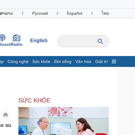
ສາລາວ
/
Русский
/
Español
/
ไทย
English
dcast
Radio
ệp
Công nghệ
Sức khỏe
Đời sống
Văn hóa
Giải trí
inh tế
Thị trường
ất động sản
Giá vàng
hởi nghiệp
Tiêu dùng
Tỷ giá
SỨC KHỎE
Chứng khoán
Giá cà phê
oanh nghiệp
Công nghệ
ao su
hông tin doanh nghiệp
Sành điệu