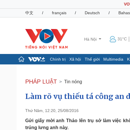
VO
中文
/
français
/
Deutsch
/
Bahas
31°C
Hà Nội
Chính trị
Xã hội
Thế giới
Multimedia
K
Chính trị
Xã hội
Đảng
Tin 24h
PHÁP LUẬT
Tin nóng
Tổ chức nhân sự
Dự báo thời tiết
Quốc hội
Giáo dục
Làm rõ vụ thiếu tá công an 
Nhận diện sự thật
Dấu ấn VOV
Việc làm
Biển đảo
Thứ Năm, 12:20, 25/08/2016
Pháp luật
Quân sự - Quốc phòng
Gửi giấy mời anh Thảo lên trụ sở làm việc k
Vụ án
Vũ khí
trúng lưng anh này.