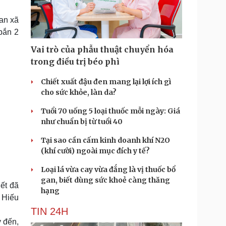
Doanh nghiệp 24h
Tin Công nghệ
Doanh nhân
Trải nghiệm
 an xã
ì cộng đồng
Chuyển đổi số
bắn 2
Vai trò của phẫu thuật chuyển hóa
u lịch
Podcast
trong điều trị béo phì
Tư vấn
Câu chuyện thời sự
Săn Tour
Đọc truyện đêm khuya
Chiết xuất đậu đen mang lại lợi ích gì
heck-in
Cửa sổ tình yêu
cho sức khỏe, làn da?
Kể chuyện cho bé
Tuổi 70 uống 5 loại thuốc mỗi ngày: Giá
Hạt giống tâm hồn
như chuẩn bị từ tuổi 40
Tại sao cần cấm kinh doanh khí N2O
(khí cười) ngoài mục đích y tế?
Loại lá vừa cay vừa đắng là vị thuốc bổ
gan, biết dùng sức khoẻ càng thăng
ết đã
hạng
 Hiếu
TIN 24H
 đến,