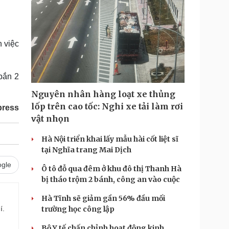
n việc
bắn 2
Nguyên nhân hàng loạt xe thủng
lốp trên cao tốc: Nghi xe tải làm rơi
press
vật nhọn
Hà Nội triển khai lấy mẫu hài cốt liệt sĩ
tại Nghĩa trang Mai Dịch
gle
Ô tô đỗ qua đêm ở khu đô thị Thanh Hà
bị tháo trộm 2 bánh, công an vào cuộc
Hà Tĩnh sẽ giảm gần 56% đầu mối
í.
trường học công lập
Bộ Y tế chấn chỉnh hoạt động kinh