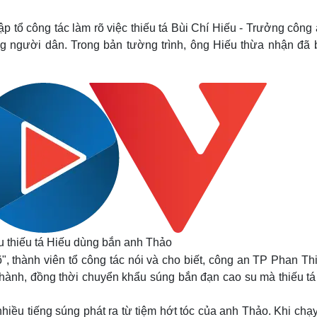
Lịch thi đấu bóng đá
Xe máy
Thế giới thể thao
Tư vấn
 tổ công tác làm rõ việc thiếu tá Bùi Chí Hiếu - Trưởng công
eSports
V
g người dân. Trong bản tường trình, ông Hiếu thừa nhận đã 
Hậu trường
Văn hóa
Giải trí
D
Sân khấu - Điện ảnh
Nghệ sĩ
Văn học
Thời trang
Âm nhạc
Sao Việt
c
Di sản
u thiếu tá Hiếu dùng bắn anh Thảo
, thành viên tổ công tác nói và cho biết, công an TP Phan Thi
hành, đồng thời chuyển khẩu súng bắn đạn cao su mà thiếu tá
iều tiếng súng phát ra từ tiệm hớt tóc của anh Thảo. Khi chạy