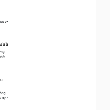
 an xã
hính
ởng
 chờ
ệu
đồng
y định