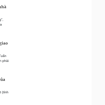
 nhà
g",
ra
giao
Tuấn
h phải
của
 (tỉnh