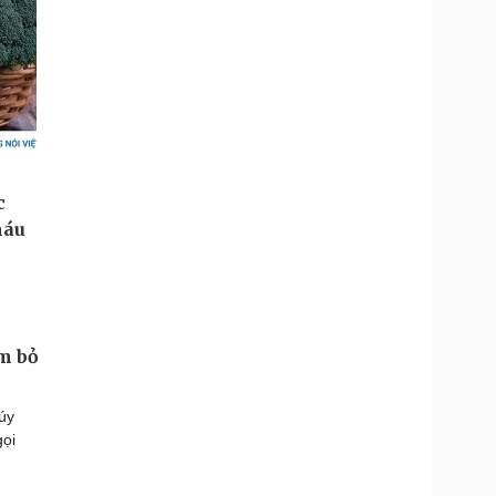
m bỏ
 úy
gọi