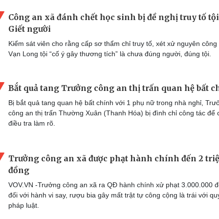
Công an xã đánh chết học sinh bị đề nghị truy tố tội
Giết người
Kiểm sát viên cho rằng cấp sơ thẩm chỉ truy tố, xét xử nguyên công
Vạn Long tội “cố ý gây thương tích” là chưa đúng người, đúng tội.
Bắt quả tang Trưởng công an thị trấn quan hệ bất c
Bị bắt quả tang quan hệ bất chính với 1 phụ nữ trong nhà nghỉ, Trư
công an thị trấn Thường Xuân (Thanh Hóa) bị đình chỉ công tác để
điều tra làm rõ.
Trưởng công an xã được phạt hành chính đến 2 tri
đồng
VOV.VN -Trưởng công an xã ra QĐ hành chính xử phạt 3.000.000 
đối với hành vi say, rượu bia gây mất trật tự công cộng là trái với qu
pháp luật.