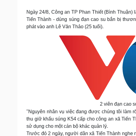
Tin nóng
Việt Nam
Tư vấn luật
Phân tích
Ngày 24/8, Công an TP Phan Thiết (Bình Thuận) lập
Tiến Thành - dùng súng đạn cao su bắn bị thươn
phát vào anh Lê Văn Thảo (25 tuổi).
Sức khỏe
Đời sống
Dinh dưỡng - món ngon
Nhà đẹp
Cây thuốc
Blog
Sản phụ khoa
Tình yêu - Gia đình
Nhi khoa
Nam khoa
Làm đẹp - giảm cân
Phòng mạch online
Ăn sạch sống khỏe
Cải chính
2 viên đạn cao s
"Nguyên nhân vụ việc đang được chúng tôi làm rõ"
thu giữ khẩu súng K54 cấp cho công an xã Tiến T
sử dụng cho một cán bộ khác quản lý.
Trước đó 2 ngày, người dân xã Tiến Thành nghe nh