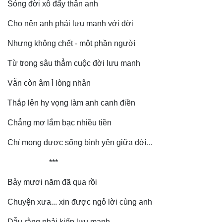
Sóng đời xô đẩy thân anh
Cho nên anh phải lưu manh với đời
Nhưng không chết - một phần người
Từ trong sâu thẳm cuộc đời lưu manh
Vẫn còn âm ỉ lòng nhân
Thắp lên hy vọng làm anh canh điền
Chẳng mơ lắm bạc nhiều tiền
Chỉ mong được sống bình yên giữa đời...
Doanh nghiệp
Công nghệ
***
Thông tin doanh nghiệp
Sành điệu
Doanh nghiệp 24h
Tin Công nghệ
Bảy mươi năm đã qua rồi
Doanh nhân
Trải nghiệm
Vì cộng đồng
Chuyển đổi số
Chuyện xưa... xin được ngỏ lời cùng anh
Dẫu rằng phải kiếp lưu manh