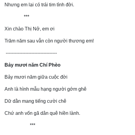
Nhưng em lại có trái tim tình đời.
***
Xin chào Thị Nở, em ơi
Trăm năm sau vẫn còn người thương em!
----------------------------------
Thể thao
Ô tô - Xe máy
Bóng đá
Ô tô
Bảy mươi năm Chí Phèo
Lịch thi đấu bóng đá
Xe máy
Thế giới thể thao
Tư vấn
Bảy mươi năm giữa cuộc đời
eSports
Hậu trường
Anh là hình mẫu hạng người gớm ghê
Dữ dằn mang tiếng cười chê
Chứ anh vốn gã dân quê hiền lành.
***