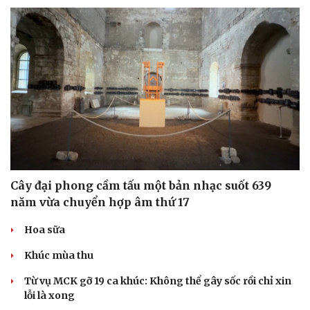
Cây đại phong cầm tấu một bản nhạc suốt 639
năm vừa chuyển hợp âm thứ 17
Hoa sữa
Cải chính
Khúc mùa thu
Từ vụ MCK gỡ 19 ca khúc: Không thể gây sốc rồi chỉ xin
lỗi là xong