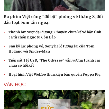
Ba phim Việt cùng “đổ bộ” phòng vé tháng 8, đối
đầu loạt bom tấn ngoại
Thanh âm vượt đại dương: Chuyện chưa kể về bản tình
Văn hóa
Giải trí
ca từ chốn ngục tù Côn Đảo
Sân khấu - Điện ảnh
Nghệ sĩ
Văn học
Thời trang
Sau kỷ lục phòng vé, Sony hé lộ tương lai của Tom
Âm nhạc
Sao Việt
Holland với Spider-Man
Di sản
Tiến sát 1 tỷ USD, "The Odyssey" vẫn vướng tranh cãi
chưa có hồi kết
Hoạt hình Việt Wolfoo thua kiện bản quyền Peppa Pig
VĂN HỌC