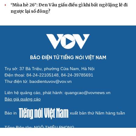
“Mùa hè 26”: Đen Vâu giấu điều gì khi bất ngờ lặng lẽ đi
ngược lại số đông?
BÁO ĐIỆN TỬ TIẾNG NÓI VIỆT NAM
Trụ sở: 37 Bà Triệu, phường Cửa Nam, Hà Nội
Điện thoại: 84-24-22105148, 84-24-39785691
Thư điện tử: baodientuvov@vov.vn
Liên hệ quảng cáo, phát hành: quangcao@vovnews.vn
Báo giá quảng cáo
Báo in
xuất bản thứ Năm hàng tuần
Tổng Biên tập: NGÔ THIỆU PHONG
Phó Tổng Biên tập: Phạm Công Hân, Đặng Thị Khanh, Giang