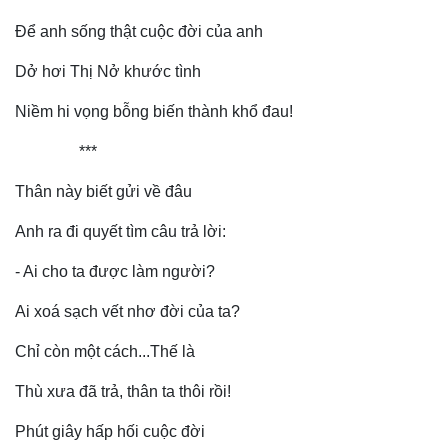
Bất động sản
Giá vàng
Khởi nghiệp
Tiêu dùng
Để anh sống thật cuộc đời của anh
Tỷ giá
Dở hơi Thị Nở khước tình
Chứng khoán
Giá cà phê
Niềm hi vọng bỗng biến thành khổ đau!
***
Thân này biết gửi về đâu
Anh ra đi quyết tìm câu trả lời:
- Ai cho ta được làm người?
Ai xoá sạch vết nhơ đời của ta?
Chỉ còn một cách...Thế là
Thù xưa đã trả, thân ta thôi rồi!
Phút giây hấp hối cuộc đời