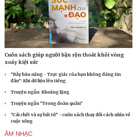
Cuốn sách giúp người bận rộn thoát khỏi vòng
xoáy kiệt sức
"Bẫy bản năng - Trực giác của bạn không đáng tin
Du lịch
Podcast
đâu": Khi dữ liệu lên tiếng
Tư vấn
Câu chuyện thời sự
Săn Tour
Đọc truyện đêm khuya
Truyện ngắn: Khoảng lặng
check-in
Cửa sổ tình yêu
Kể chuyện cho bé
Truyện ngắn "Trong đoàn quân"
Hạt giống tâm hồn
"Cái chết và sự bất tử" - cuốn sách thay đổi cách nhìn về
cuộc sống
ÂM NHẠC