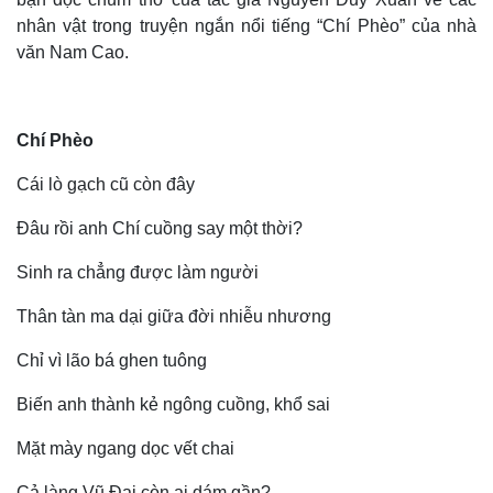
nhân vật trong truyện ngắn nổi tiếng “Chí Phèo” của nhà
văn Nam Cao.
Chí Phèo
Cái lò gạch cũ còn đây
Đâu rồi anh Chí cuồng say một thời?
Sinh ra chẳng được làm người
Thân tàn ma dại giữa đời nhiễu nhương
Chỉ vì lão bá ghen tuông
Thế giới
Multimedia
Quan sát
Video
Biến anh thành kẻ ngông cuồng, khổ sai
Cuộc sống đó đây
Ảnh
Hồ sơ
E-Magazine
Mặt mày ngang dọc vết chai
Infographic
Cả làng Vũ Đại còn ai dám gần?