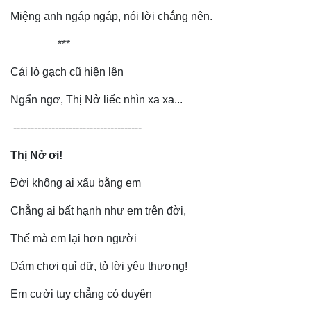
Miệng anh ngáp ngáp, nói lời chẳng nên.
***
Cái lò gạch cũ hiện lên
Pháp luật
Quân sự - Quốc phòng
Vụ án
Vũ khí
Ngẩn ngơ, Thị Nở liếc nhìn xa xa...
Tin nóng
Việt Nam
Tư vấn luật
Phân tích
-------------------------------------
Thị Nở ơi!
Đời không ai xấu bằng em
Chẳng ai bất hạnh như em trên đời,
Thế mà em lại hơn người
Dám chơi quỉ dữ, tỏ lời yêu thương!
Em cười tuy chẳng có duyên