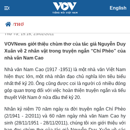
English
Thơ Chí Phèo - Thị Nở
THƠ
/
Thứ Tư, 15:16, 23/02/2011
VOVNews giới thiệu chùm thơ của tác giả Nguyễn Duy
Xuân về 2 nhân vật trong truyện ngắn “Chí Phèo” của
Chính trị
Xã hội
nhà văn Nam Cao
Đảng
Tin 24h
Tổ chức nhân sự
Dự báo thời tiết
Nhà văn Nam Cao (1917 -1951) là một nhà văn Việt Nam
Quốc hội
Giáo dục
hiện thực lớn, một nhà nhân đạo chủ nghĩa lớn tiêu biểu
Nhận diện sự thật
Dấu ấn VOV
nhất thế kỷ 20. Ông cũng được coi là người có nhiều đóng
Việc làm
góp quan trọng đối với việc hoàn thiện truyện ngắn và tiểu
Biển đảo
thuyết Việt Nam ở nửa đầu thế kỷ 20.
Nhân kỷ niệm 70 năm ngày ra đời truyện ngắn Chí Phèo
(2/1941 - 2/2011) và 60 năm ngày nhà văn Nam Cao hy
sinh (28/11/1951 - 28/11/2011), chúng tôi xin giới thiệu với
bạn đọc chùm thơ của tác giả Nguyễn Duy Xuân về các