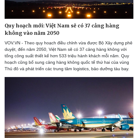
Quy hoạch mới: Việt Nam sẽ có 37 cảng hàng
Doanh nghiệp
Công nghệ
không vào năm 2050
Thông tin doanh nghiệp
Sành điệu
VOV.VN - Theo quy hoạch điều chỉnh vừa được Bộ Xây dựng phê
Doanh nghiệp 24h
Tin Công nghệ
duyệt, đến năm 2050, Việt Nam sẽ có 37 cảng hàng không với
Doanh nhân
Trải nghiệm
tổng công suất thiết kế hơn 533 triệu hành khách mỗi năm. Quy
Vì cộng đồng
Chuyển đổi số
hoạch cũng bổ sung cảng hàng không quốc tế thứ hai của vùng
Thủ đô và phát triển các trung tâm logistics, bảo dưỡng tàu bay.