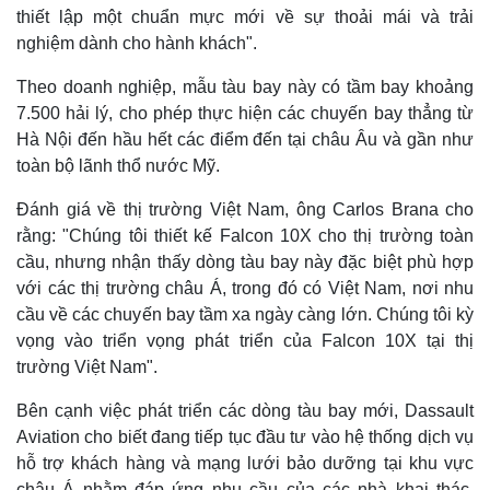
thiết lập một chuẩn mực mới về sự thoải mái và trải
nghiệm dành cho hành khách".
Theo doanh nghiệp, mẫu tàu bay này có tầm bay khoảng
7.500 hải lý, cho phép thực hiện các chuyến bay thẳng từ
Hà Nội đến hầu hết các điểm đến tại châu Âu và gần như
toàn bộ lãnh thổ nước Mỹ.
Đánh giá về thị trường Việt Nam, ông Carlos Brana cho
rằng: "Chúng tôi thiết kế Falcon 10X cho thị trường toàn
cầu, nhưng nhận thấy dòng tàu bay này đặc biệt phù hợp
với các thị trường châu Á, trong đó có Việt Nam, nơi nhu
cầu về các chuyến bay tầm xa ngày càng lớn. Chúng tôi kỳ
vọng vào triển vọng phát triển của Falcon 10X tại thị
trường Việt Nam".
Kinh tế
Thị trường
Bất động sản
Giá vàng
Bên cạnh việc phát triển các dòng tàu bay mới, Dassault
Khởi nghiệp
Tiêu dùng
Aviation cho biết đang tiếp tục đầu tư vào hệ thống dịch vụ
Tỷ giá
hỗ trợ khách hàng và mạng lưới bảo dưỡng tại khu vực
Chứng khoán
châu Á nhằm đáp ứng nhu cầu của các nhà khai thác,