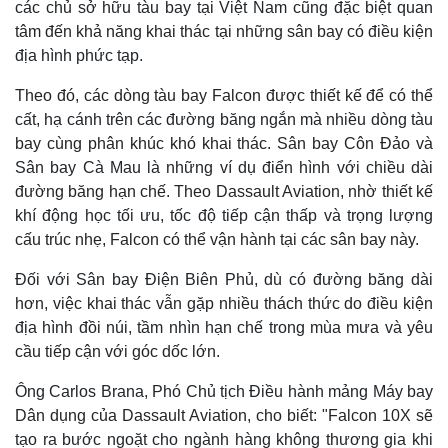
các chủ sở hữu tàu bay tại Việt Nam cũng đặc biệt quan
tâm đến khả năng khai thác tại những sân bay có điều kiện
địa hình phức tạp.
Theo đó, các dòng tàu bay Falcon được thiết kế để có thể
cất, hạ cánh trên các đường băng ngắn mà nhiều dòng tàu
bay cùng phân khúc khó khai thác. Sân bay Côn Đảo và
Sân bay Cà Mau là những ví dụ điển hình với chiều dài
đường băng hạn chế. Theo Dassault Aviation, nhờ thiết kế
khí động học tối ưu, tốc độ tiếp cận thấp và trọng lượng
cấu trúc nhẹ, Falcon có thể vận hành tại các sân bay này.
Đối với Sân bay Điện Biên Phủ, dù có đường băng dài
hơn, việc khai thác vẫn gặp nhiều thách thức do điều kiện
địa hình đồi núi, tầm nhìn hạn chế trong mùa mưa và yêu
cầu tiếp cận với góc dốc lớn.
Ông Carlos Brana, Phó Chủ tịch Điều hành mảng Máy bay
Dân dụng của Dassault Aviation, cho biết: "Falcon 10X sẽ
tạo ra bước ngoặt cho ngành hàng không thương gia khi