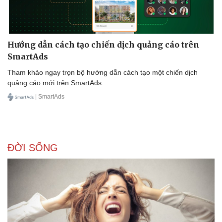
Hướng dẫn cách tạo chiến dịch quảng cáo trên
SmartAds
Tham khảo ngay trọn bộ hướng dẫn cách tạo một chiến dịch
Sức khỏe
Đời sống
quảng cáo mới trên SmartAds.
Dinh dưỡng - món ngon
Nhà đẹp
| SmartAds
Cây thuốc
Blog
Sản phụ khoa
Tình yêu - Gia đình
Nhi khoa
Nam khoa
Làm đẹp - giảm cân
ĐỜI SỐNG
Phòng mạch online
Ăn sạch sống khỏe