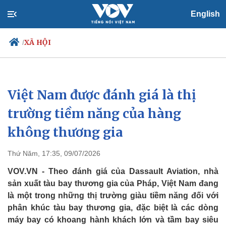
English
XÃ HỘI
/
Việt Nam được đánh giá là thị
Chính trị
Xã hội
Đảng
Tin 24h
trường tiềm năng của hàng
Tổ chức nhân sự
Dự báo thời tiết
không thương gia
Quốc hội
Giáo dục
Nhận diện sự thật
Dấu ấn VOV
Việc làm
Thứ Năm, 17:35, 09/07/2026
Biển đảo
VOV.VN - Theo đánh giá của Dassault Aviation, nhà
sản xuất tàu bay thương gia của Pháp, Việt Nam đang
là một trong những thị trường giàu tiềm năng đối với
phân khúc tàu bay thương gia, đặc biệt là các dòng
máy bay có khoang hành khách lớn và tầm bay siêu