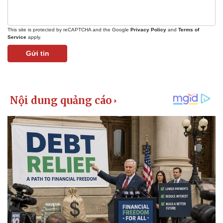
Vụ án
Vũ khí
Tin nóng
Việt Nam
Tư vấn luật
Phân tích
This site is protected by reCAPTCHA and the Google
Privacy Policy
and
Terms of
Service
apply.
Gửi tin