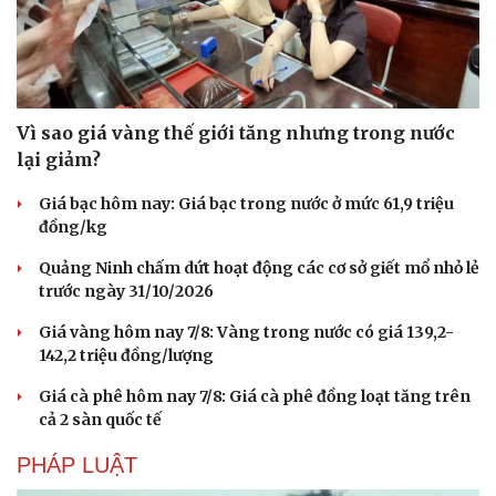
Vì sao giá vàng thế giới tăng nhưng trong nước
lại giảm?
Giá bạc hôm nay: Giá bạc trong nước ở mức 61,9 triệu
đồng/kg
Quảng Ninh chấm dứt hoạt động các cơ sở giết mổ nhỏ lẻ
trước ngày 31/10/2026
Giá vàng hôm nay 7/8: Vàng trong nước có giá 139,2-
142,2 triệu đồng/lượng
Du lịch
Podcast
Giá cà phê hôm nay 7/8: Giá cà phê đồng loạt tăng trên
cả 2 sàn quốc tế
Tư vấn
Câu chuyện thời sự
Săn Tour
Đọc truyện đêm khuya
PHÁP LUẬT
check-in
Cửa sổ tình yêu
Kể chuyện cho bé