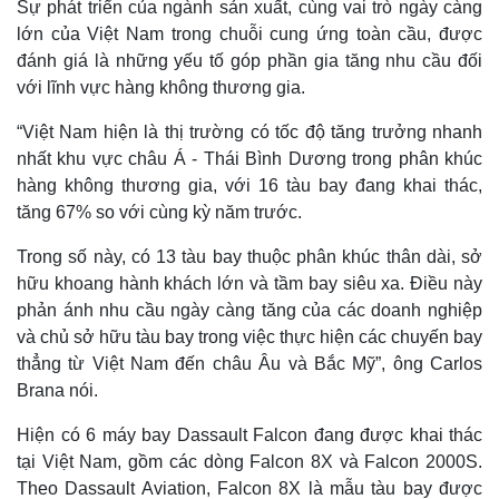
Sự phát triển của ngành sản xuất, cùng vai trò ngày càng
lớn của Việt Nam trong chuỗi cung ứng toàn cầu, được
đánh giá là những yếu tố góp phần gia tăng nhu cầu đối
với lĩnh vực hàng không thương gia.
“Việt Nam hiện là thị trường có tốc độ tăng trưởng nhanh
nhất khu vực châu Á - Thái Bình Dương trong phân khúc
hàng không thương gia, với 16 tàu bay đang khai thác,
tăng 67% so với cùng kỳ năm trước.
Trong số này, có 13 tàu bay thuộc phân khúc thân dài, sở
hữu khoang hành khách lớn và tầm bay siêu xa. Điều này
phản ánh nhu cầu ngày càng tăng của các doanh nghiệp
Thế giới
Multimedia
và chủ sở hữu tàu bay trong việc thực hiện các chuyến bay
Quan sát
Video
thẳng từ Việt Nam đến châu Âu và Bắc Mỹ”, ông Carlos
Cuộc sống đó đây
Ảnh
Brana nói.
Hồ sơ
E-Magazine
Infographic
Hiện có 6 máy bay Dassault Falcon đang được khai thác
tại Việt Nam, gồm các dòng Falcon 8X và Falcon 2000S.
Theo Dassault Aviation, Falcon 8X là mẫu tàu bay được