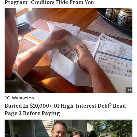
Thể thao
Ô tô - Xe máy
Bóng đá
Ô tô
Lịch thi đấu bóng đá
Xe máy
Thế giới thể thao
Tư vấn
eSports
Hậu trường