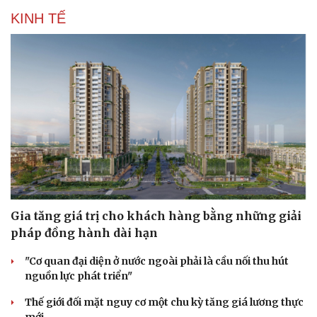
KINH TẾ
Văn hóa
Giải trí
Gia tăng giá trị cho khách hàng bằng những giải
Sân khấu - Điện ảnh
Nghệ sĩ
pháp đồng hành dài hạn
Văn học
Thời trang
Âm nhạc
Sao Việt
"Cơ quan đại diện ở nước ngoài phải là cầu nối thu hút
Di sản
nguồn lực phát triển"
Thế giới đối mặt nguy cơ một chu kỳ tăng giá lương thực
mới