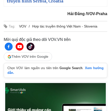
truyền hình Serbia, Croatia
Thể thao
Ô tô - Xe máy
Bóng đá
Ô tô
Hải Đăng /VOV-Praha
Lịch thi đấu bóng đá
Xe máy
Thế giới thể thao
Tư vấn
eSports
Tag:
VOV
Hợp tác truyền thông Việt Nam - Slovenia
Hậu trường
Mời quý độc giả theo dõi VOV.VN trên
Thêm VOV trên Google
Chọn VOV làm nguồn ưu tiên trên
Google Search
.
Xem hướng
dẫn.