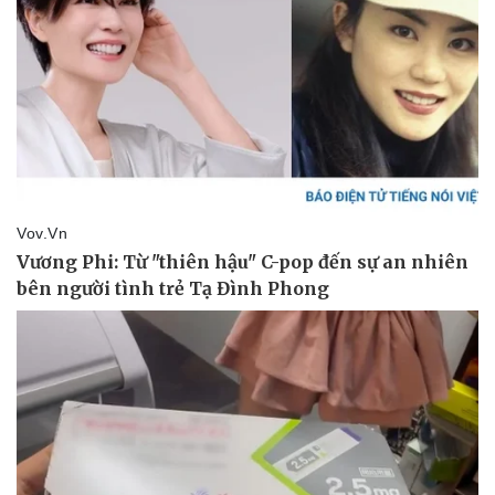
Doanh nghiệp
Công nghệ
Thông tin doanh nghiệp
Sành điệu
Doanh nghiệp 24h
Tin Công nghệ
Doanh nhân
Trải nghiệm
Vì cộng đồng
Chuyển đổi số