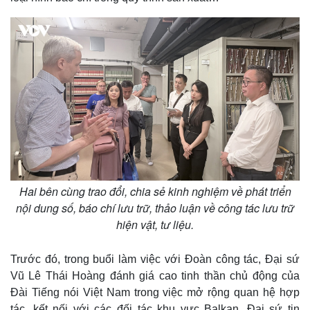
Vụ án
Vũ khí
Tin nóng
Việt Nam
Tư vấn luật
Phân tích
Hai bên cùng trao đổi, chia sẻ kinh nghiệm về phát triển
nội dung số, báo chí lưu trữ, thảo luận về công tác lưu trữ
hiện vật, tư liệu.
Trước đó, trong buổi làm việc với Đoàn công tác, Đại sứ
Vũ Lê Thái Hoàng đánh giá cao tinh thần chủ động của
Đài Tiếng nói Việt Nam trong việc mở rộng quan hệ hợp
tác, kết nối với các đối tác khu vực Balkan. Đại sứ tin