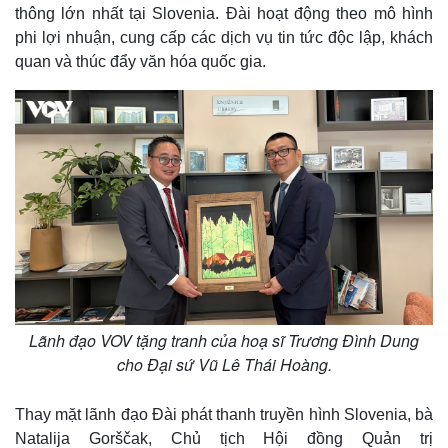
thông lớn nhất tại Slovenia. Đài hoạt động theo mô hình
phi lợi nhuận, cung cấp các dịch vụ tin tức độc lập, khách
quan và thúc đẩy văn hóa quốc gia.
Thế giới
Multimedia
Quan sát
Video
Cuộc sống đó đây
Ảnh
Lãnh đạo VOV tặng tranh của hoạ sĩ Trương Đình Dung
Hồ sơ
E-Magazine
cho Đại sứ Vũ Lê Thái Hoàng.
Infographic
Thay mặt lãnh đạo Đài phát thanh truyền hình Slovenia, bà
Natalija Gorščak, Chủ tịch Hội đồng Quản trị