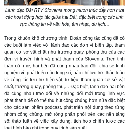
Lãnh đạo Đài RTV Slovenia mong muốn thúc đẩy hơn nữa
các hoạt động hợp tác giữa hai Đài, đặc biệt trong các lĩnh
vực thông tin về văn hóa, âm nhạc, du lịch…
Trong khuôn khổ chương trình, Đoàn công tác cũng đã có
các buổi làm việc với lãnh đạo các đơn vị biên tập, tham
quan cơ sở vật chất như trường quay, phòng thu của các
đơn vị truyền hình và phát thanh của Slovenia. Trên tinh
thần cởi mở, hai bên đã cùng nhau trao đổi, chia sẻ kinh
nghiệm về phát triển nội dung số, báo chí lưu trữ, thảo luận
về công tác lưu trữ hiện vật, tư liệu, tham quan cơ sở vật
chất, trường quay, phòng thu,… Đặc biệt, lãnh đạo hai bên
đã cùng nhau trao đổi về những đổi mới trong lĩnh vực
phát thanh để có thể thu hút công chúng hơn nữa đặc biệt
cho các sản phẩm podcast, phát triển nội dung theo từng
nhóm công chúng, mở rộng phân phối trên các nền tảng
số; thảo luận về việc xây dựng, tích hợp chiến lược các
Pháp luật
Quân sự - Quốc phòng
loại hình báo chí trong quy trình sản xuất…