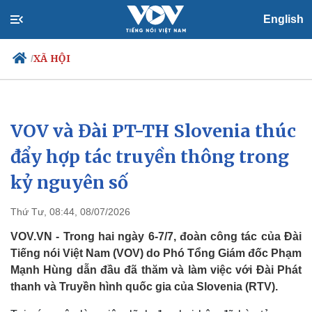
English
XÃ HỘI
/
VOV và Đài PT-TH Slovenia thúc
Chính trị
Xã hội
Đảng
Tin 24h
đẩy hợp tác truyền thông trong
Tổ chức nhân sự
Dự báo thời tiết
kỷ nguyên số
Quốc hội
Giáo dục
Nhận diện sự thật
Dấu ấn VOV
Việc làm
Thứ Tư, 08:44, 08/07/2026
Biển đảo
VOV.VN - Trong hai ngày 6-7/7, đoàn công tác của Đài
Tiếng nói Việt Nam (VOV) do Phó Tổng Giám đốc Phạm
Mạnh Hùng dẫn đầu đã thăm và làm việc với Đài Phát
thanh và Truyền hình quốc gia của Slovenia (RTV).