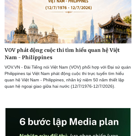
VOV phát động cuộc thi tìm hiểu quan hệ Việt
Nam - Philippines
VOV.VN - Đài Tiếng nói Việt Nam (VOV) phối hợp với Đại sứ quán
Philippines tại Việt Nam phát động cuộc thi trực tuyến tìm hiểu
quan hệ Việt Nam - Philippines, nhân kỷ niệm 50 năm thiết lập
quan hệ ngoại giao giữa hai nước (12/7/1976-12/7/2026).
Văn hóa
Giải trí
Sân khấu - Điện ảnh
Nghệ sĩ
Văn học
Thời trang
Âm nhạc
Sao Việt
Di sản