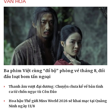
VĂN HÓA
Ba phim Việt cùng “đổ bộ” phòng vé tháng 8, đối
đầu loạt bom tấn ngoại
Thanh âm vượt đại dương: Chuyện chưa kể về bản tình
Du lịch
Podcast
ca từ chốn ngục tù Côn Đảo
Tư vấn
Câu chuyện thời sự
Săn Tour
Đọc truyện đêm khuya
Hoa hậu Thế giới Miss World 2026 sẽ khai mạc tại Quảng
check-in
Cửa sổ tình yêu
Ninh ngày 11/8
Kể chuyện cho bé