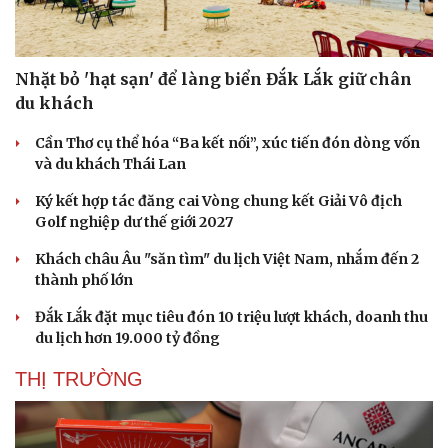
Nhặt bỏ 'hạt sạn' để làng biển Đắk Lắk giữ chân
du khách
Cần Thơ cụ thể hóa “Ba kết nối”, xúc tiến đón dòng vốn
và du khách Thái Lan
Ký kết hợp tác đăng cai Vòng chung kết Giải Vô địch
Golf nghiệp dư thế giới 2027
Khách châu Âu "săn tìm" du lịch Việt Nam, nhắm đến 2
thành phố lớn
Đắk Lắk đặt mục tiêu đón 10 triệu lượt khách, doanh thu
du lịch hơn 19.000 tỷ đồng
THỊ TRƯỜNG
Cải chính