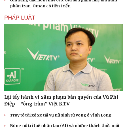
Giá xăng dầu hôm nay 6/8: Giá dầu giảm nhẹ khi đàm
phán Iran-Oman có tiến triển
PHÁP LUẬT
Lật tẩy hành vi xâm phạm bản quyền của Vũ Phi
Điệp – “ông trùm” Việt KTV
Truy tố tài xế xe tải vụ nữ sinh tử vong ở Vĩnh Long
Bùng nổ trí tuệ nhân tạo (AI) và những thách thức mới