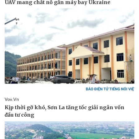
Sức khỏe
Đời sống
Dinh dưỡng - món ngon
Nhà đẹp
Cây thuốc
Blog
Sản phụ khoa
Tình yêu - Gia đình
Nhi khoa
Nam khoa
Làm đẹp - giảm cân
Phòng mạch online
Ăn sạch sống khỏe