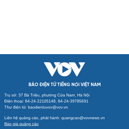
Biển đảo
Thế giới
Multimedia
Quan sát
Video
Cuộc sống đó đây
Ảnh
Hồ sơ
E-Magazine
Infographic
Kinh tế
Thị trường
Bất động sản
Giá vàng
Khởi nghiệp
Tiêu dùng
Tỷ giá
Chứng khoán
Giá cà phê
BÁO ĐIỆN TỬ TIẾNG NÓI VIỆT NAM
Pháp luật
Quân sự - Quốc phòng
Trụ sở: 37 Bà Triệu, phường Cửa Nam, Hà Nội
Vụ án
Vũ khí
Điện thoại: 84-24-22105148, 84-24-39785691
Tin nóng
Việt Nam
Thư điện tử: baodientuvov@vov.vn
Tư vấn luật
Phân tích
Liên hệ quảng cáo, phát hành: quangcao@vovnews.vn
Thể thao
Ô tô - Xe máy
Báo giá quảng cáo
Bóng đá
Ô tô