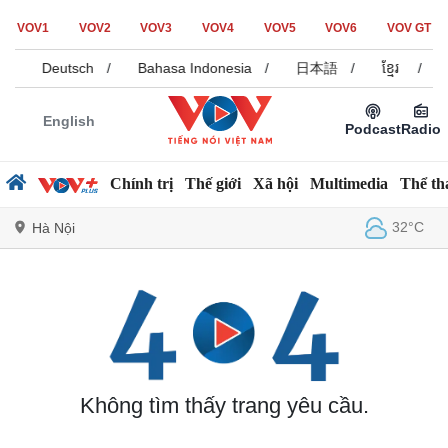
VOV1
VOV2
VOV3
VOV4
VOV5
VOV6
VOV GT
/
Deutsch
/
Bahasa Indonesia
/
日本語
/
ខ្មែរ
/
English
Podcast
Radio
Chính trị
Thế giới
Xã hội
Multimedia
Thể th
32°C
Hà Nội
Chính trị
Xã hội
Đảng
Tin 24h
Tổ chức nhân sự
Dự báo thời tiết
Quốc hội
Giáo dục
Không tìm thấy trang yêu cầu.
Nhận diện sự thật
Dấu ấn VOV
Việc làm