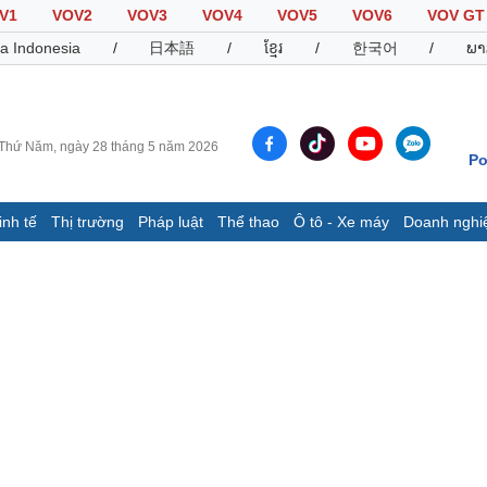
V1
VOV2
VOV3
VOV4
VOV5
VOV6
VOV GT
a Indonesia
/
日本語
/
ខ្មែរ
/
한국어
/
ພາ
Thứ Năm, ngày 28 tháng 5 năm 2026
Po
inh tế
Thị trường
Pháp luật
Thể thao
Ô tô - Xe máy
Doanh nghi
Thế giới
Multimedia
K
Quan sát
Video
B
Cuộc sống đó đây
Ảnh
K
Hồ sơ
E-Magazine
Infographic
Thể thao
Ô tô - Xe máy
D
Bóng đá
Ô tô
T