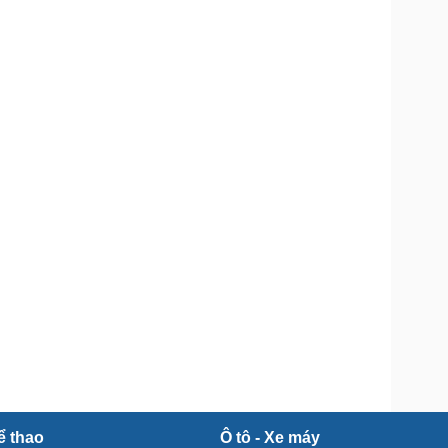
Doanh nghiệp 24h
Tin Công nghệ
Doanh nhân
Trải nghiệm
ì cộng đồng
Chuyển đổi số
u lịch
Podcast
Tư vấn
Câu chuyện thời sự
Săn Tour
Đọc truyện đêm khuya
heck-in
Cửa sổ tình yêu
Kể chuyện cho bé
Hạt giống tâm hồn
ể thao
Ô tô - Xe máy