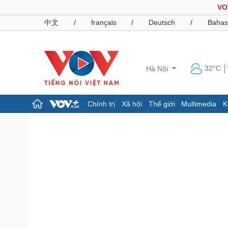
VO
中文
/
français
/
Deutsch
/
Bahas
32°C
Hà Nội
Chính trị
Xã hội
Thế giới
Multimedia
K
Chính trị
Xã hội
Đảng
Tin 24h
Tổ chức nhân sự
Dự báo thời tiết
Quốc hội
Giáo dục
Nhận diện sự thật
Dấu ấn VOV
Việc làm
Biển đảo
Pháp luật
Quân sự - Quốc phòng
Vụ án
Vũ khí