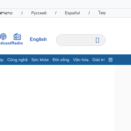
ສາລາວ
/
Русский
/
Español
/
ไทย
English
dcast
Radio
ệp
Công nghệ
Sức khỏe
Đời sống
Văn hóa
Giải trí
inh tế
Thị trường
ất động sản
Giá vàng
hởi nghiệp
Tiêu dùng
Tỷ giá
Chứng khoán
Giá cà phê
oanh nghiệp
Công nghệ
hông tin doanh nghiệp
Sành điệu