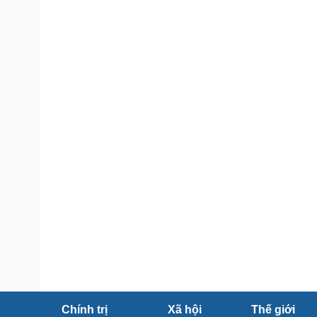
Tin nóng
Việt Nam
Tư vấn luật
Phân tích
Sức khỏe
Đời sống
Dinh dưỡng - món ngon
Nhà đẹp
Cây thuốc
Blog
Sản phụ khoa
Tình yêu - Gia đình
Nhi khoa
Nam khoa
Làm đẹp - giảm cân
Phòng mạch online
Ăn sạch sống khỏe
Cải chính
Chính trị
Xã hội
Thế giới