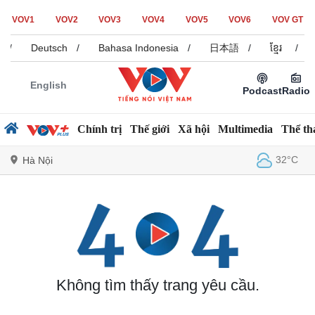
VOV1
VOV2
VOV3
VOV4
VOV5
VOV6
VOV GT
/
Deutsch
/
Bahasa Indonesia
/
日本語
/
ខ្មែរ
/
English
Podcast
Radio
Chính trị
Thế giới
Xã hội
Multimedia
Thể th
32°C
Hà Nội
Chính trị
Xã hội
Đảng
Tin 24h
Tổ chức nhân sự
Dự báo thời tiết
Quốc hội
Giáo dục
Không tìm thấy trang yêu cầu.
Nhận diện sự thật
Dấu ấn VOV
Việc làm