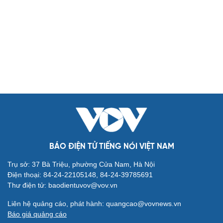
Biển đảo
Thế giới
Multimedia
Quan sát
Video
Cuộc sống đó đây
Ảnh
Hồ sơ
E-Magazine
Infographic
Kinh tế
Thị trường
Bất động sản
Giá vàng
Khởi nghiệp
Tiêu dùng
Tỷ giá
Chứng khoán
Giá cà phê
BÁO ĐIỆN TỬ TIẾNG NÓI VIỆT NAM
Pháp luật
Quân sự - Quốc phòng
Trụ sở: 37 Bà Triệu, phường Cửa Nam, Hà Nội
Vụ án
Vũ khí
Điện thoại: 84-24-22105148, 84-24-39785691
Tin nóng
Việt Nam
Thư điện tử: baodientuvov@vov.vn
Tư vấn luật
Phân tích
Liên hệ quảng cáo, phát hành: quangcao@vovnews.vn
Thể thao
Ô tô - Xe máy
Báo giá quảng cáo
Bóng đá
Ô tô