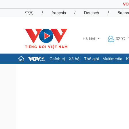
VO
中文
/
français
/
Deutsch
/
Bahas
32°C
Hà Nội
Chính trị
Xã hội
Thế giới
Multimedia
K
Chính trị
Xã hội
Đảng
Tin 24h
Tổ chức nhân sự
Dự báo thời tiết
Quốc hội
Giáo dục
Nhận diện sự thật
Dấu ấn VOV
Việc làm
Biển đảo
Pháp luật
Quân sự - Quốc phòng
Vụ án
Vũ khí