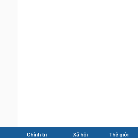
Tin nóng
Việt Nam
Tư vấn luật
Phân tích
Sức khỏe
Đời sống
Dinh dưỡng - món ngon
Nhà đẹp
Cây thuốc
Blog
Sản phụ khoa
Tình yêu - Gia đình
Nhi khoa
Nam khoa
Làm đẹp - giảm cân
Phòng mạch online
Ăn sạch sống khỏe
Cải chính
Chính trị
Xã hội
Thế giới