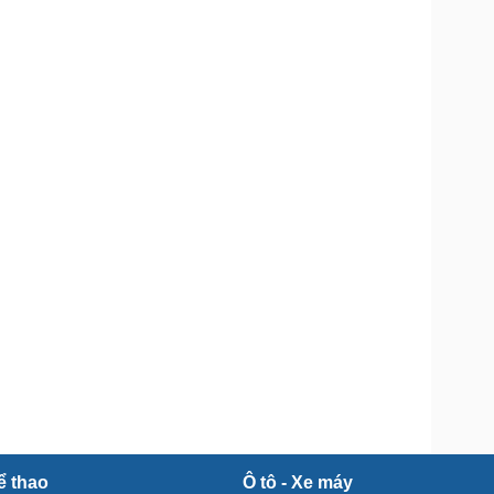
Doanh nghiệp 24h
Tin Công nghệ
Doanh nhân
Trải nghiệm
ì cộng đồng
Chuyển đổi số
u lịch
Podcast
Tư vấn
Câu chuyện thời sự
Săn Tour
Đọc truyện đêm khuya
heck-in
Cửa sổ tình yêu
Kể chuyện cho bé
Hạt giống tâm hồn
ể thao
Ô tô - Xe máy