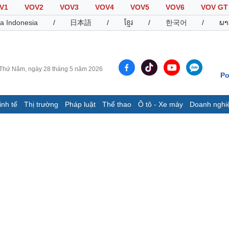
V1
VOV2
VOV3
VOV4
VOV5
VOV6
VOV GT
a Indonesia
/
日本語
/
ខ្មែរ
/
한국어
/
ພາ
Thứ Năm, ngày 28 tháng 5 năm 2026
Po
inh tế
Thị trường
Pháp luật
Thể thao
Ô tô - Xe máy
Doanh nghi
Thế giới
Multimedia
K
Quan sát
Video
B
Cuộc sống đó đây
Ảnh
K
Hồ sơ
E-Magazine
Infographic
Thể thao
Ô tô - Xe máy
D
Bóng đá
Ô tô
T