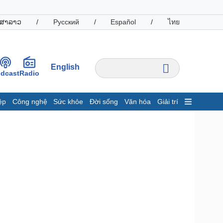
ສາລາວ
/
Русский
/
Español
/
ไทย
English
dcast
Radio
ệp
Công nghệ
Sức khỏe
Đời sống
Văn hóa
Giải trí
inh tế
Thị trường
ất động sản
Giá vàng
hởi nghiệp
Tiêu dùng
Tỷ giá
Chứng khoán
Giá cà phê
oanh nghiệp
Công nghệ
hông tin doanh nghiệp
Sành điệu