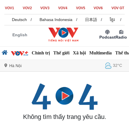
VOV1
VOV2
VOV3
VOV4
VOV5
VOV6
VOV GT
/
Deutsch
/
Bahasa Indonesia
/
日本語
/
ខ្មែរ
/
English
Podcast
Radio
Chính trị
Thế giới
Xã hội
Multimedia
Thể th
32°C
Hà Nội
Chính trị
Xã hội
Đảng
Tin 24h
Tổ chức nhân sự
Dự báo thời tiết
Quốc hội
Giáo dục
Không tìm thấy trang yêu cầu.
Nhận diện sự thật
Dấu ấn VOV
Việc làm