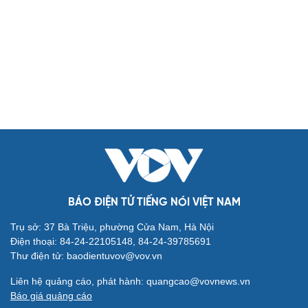
Biển đảo
Thế giới
Multimedia
Quan sát
Video
Cuộc sống đó đây
Ảnh
Hồ sơ
E-Magazine
Infographic
Kinh tế
Thị trường
Bất động sản
Giá vàng
Khởi nghiệp
Tiêu dùng
Tỷ giá
Chứng khoán
Giá cà phê
BÁO ĐIỆN TỬ TIẾNG NÓI VIỆT NAM
Pháp luật
Quân sự - Quốc phòng
Trụ sở: 37 Bà Triệu, phường Cửa Nam, Hà Nội
Vụ án
Vũ khí
Điện thoại: 84-24-22105148, 84-24-39785691
Tin nóng
Việt Nam
Thư điện tử: baodientuvov@vov.vn
Tư vấn luật
Phân tích
Liên hệ quảng cáo, phát hành: quangcao@vovnews.vn
Thể thao
Ô tô - Xe máy
Báo giá quảng cáo
Bóng đá
Ô tô