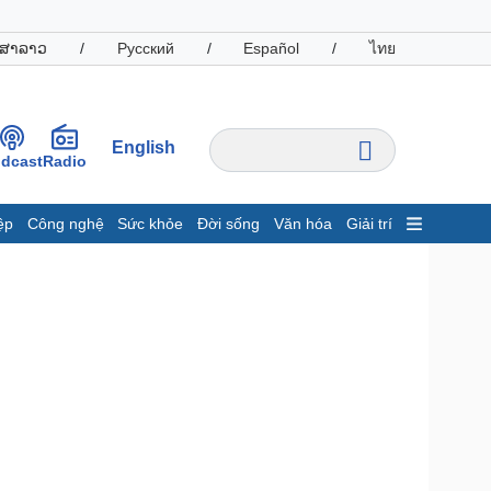
ສາລາວ
/
Русский
/
Español
/
ไทย
English
dcast
Radio
ệp
Công nghệ
Sức khỏe
Đời sống
Văn hóa
Giải trí
inh tế
Thị trường
ất động sản
Giá vàng
hởi nghiệp
Tiêu dùng
Tỷ giá
Chứng khoán
Giá cà phê
oanh nghiệp
Công nghệ
hông tin doanh nghiệp
Sành điệu