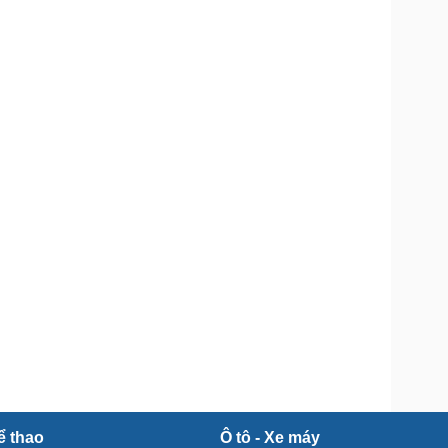
Doanh nghiệp 24h
Tin Công nghệ
Doanh nhân
Trải nghiệm
ì cộng đồng
Chuyển đổi số
u lịch
Podcast
Tư vấn
Câu chuyện thời sự
Săn Tour
Đọc truyện đêm khuya
heck-in
Cửa sổ tình yêu
Kể chuyện cho bé
Hạt giống tâm hồn
ể thao
Ô tô - Xe máy