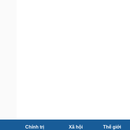
Tin nóng
Việt Nam
Tư vấn luật
Phân tích
Sức khỏe
Đời sống
Dinh dưỡng - món ngon
Nhà đẹp
Cây thuốc
Blog
Sản phụ khoa
Tình yêu - Gia đình
Nhi khoa
Nam khoa
Làm đẹp - giảm cân
Phòng mạch online
Ăn sạch sống khỏe
Cải chính
Chính trị
Xã hội
Thế giới