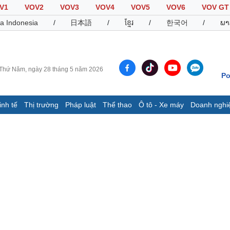
V1
VOV2
VOV3
VOV4
VOV5
VOV6
VOV GT
a Indonesia
/
日本語
/
ខ្មែរ
/
한국어
/
ພາ
Thứ Năm, ngày 28 tháng 5 năm 2026
Po
inh tế
Thị trường
Pháp luật
Thể thao
Ô tô - Xe máy
Doanh nghi
Thế giới
Multimedia
K
Quan sát
Video
B
Cuộc sống đó đây
Ảnh
K
Hồ sơ
E-Magazine
Infographic
Thể thao
Ô tô - Xe máy
D
Bóng đá
Ô tô
T