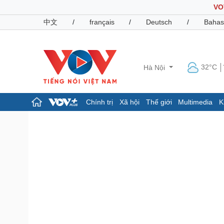
VO
中文
/
français
/
Deutsch
/
Bahas
32°C
Hà Nội
Chính trị
Xã hội
Thế giới
Multimedia
K
Chính trị
Xã hội
Đảng
Tin 24h
Tổ chức nhân sự
Dự báo thời tiết
Quốc hội
Giáo dục
Nhận diện sự thật
Dấu ấn VOV
Việc làm
Biển đảo
Pháp luật
Quân sự - Quốc phòng
Vụ án
Vũ khí