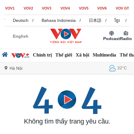
VOV1
VOV2
VOV3
VOV4
VOV5
VOV6
VOV GT
/
Deutsch
/
Bahasa Indonesia
/
日本語
/
ខ្មែរ
/
English
Podcast
Radio
Chính trị
Thế giới
Xã hội
Multimedia
Thể th
32°C
Hà Nội
Chính trị
Xã hội
Đảng
Tin 24h
Tổ chức nhân sự
Dự báo thời tiết
Quốc hội
Giáo dục
Không tìm thấy trang yêu cầu.
Nhận diện sự thật
Dấu ấn VOV
Việc làm