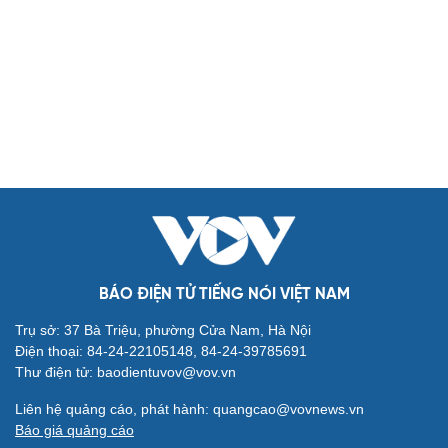
Biển đảo
Thế giới
Multimedia
Quan sát
Video
Cuộc sống đó đây
Ảnh
Hồ sơ
E-Magazine
Infographic
Kinh tế
Thị trường
Bất động sản
Giá vàng
Khởi nghiệp
Tiêu dùng
Tỷ giá
Chứng khoán
Giá cà phê
BÁO ĐIỆN TỬ TIẾNG NÓI VIỆT NAM
Pháp luật
Quân sự - Quốc phòng
Trụ sở: 37 Bà Triệu, phường Cửa Nam, Hà Nội
Vụ án
Vũ khí
Điện thoại: 84-24-22105148, 84-24-39785691
Tin nóng
Việt Nam
Thư điện tử: baodientuvov@vov.vn
Tư vấn luật
Phân tích
Liên hệ quảng cáo, phát hành: quangcao@vovnews.vn
Thể thao
Ô tô - Xe máy
Báo giá quảng cáo
Bóng đá
Ô tô