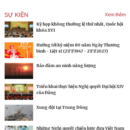
Tham vọng robot hóa quân đội, Ukraine đau đầu với “ma
trận” 550 biến thể
Đức tăng tốc chương trình UAV chiến đấu thông qua hợp
tác với Rolls-Royce
Mỹ gấp rút tăng sản xuất vũ khí vì chiến sự Iran
Kho đạn dược và tên lửa chủ lực của Mỹ
Thực hư việc Mỹ cạn kiệt kho tên lửa đắt tiền
Tên lửa đạn đạo Nga khoét sâu lỗ hổng phòng không
Ukraine
Ban hành danh mục trang thiết bị phục vụ ứng phó tình
trạng khẩn cấp