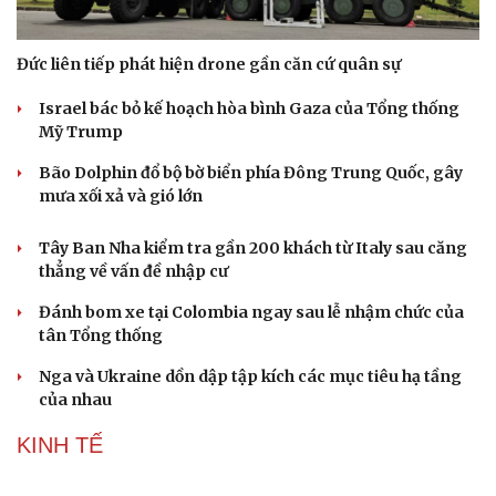
Đức liên tiếp phát hiện drone gần căn cứ quân sự
Israel bác bỏ kế hoạch hòa bình Gaza của Tổng thống
Mỹ Trump
Bão Dolphin đổ bộ bờ biển phía Đông Trung Quốc, gây
mưa xối xả và gió lớn
Tây Ban Nha kiểm tra gần 200 khách từ Italy sau căng
Doanh nghiệp
Công nghệ
thẳng về vấn đề nhập cư
Thông tin doanh nghiệp
Sành điệu
Doanh nghiệp 24h
Tin Công nghệ
Đánh bom xe tại Colombia ngay sau lễ nhậm chức của
Doanh nhân
Trải nghiệm
tân Tổng thống
Vì cộng đồng
Chuyển đổi số
Nga và Ukraine dồn dập tập kích các mục tiêu hạ tầng
của nhau
KINH TẾ