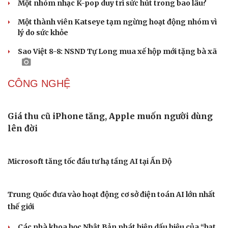
GIẢI TRÍ
Sao Việt 9-8: Công ty quản lý chính thức bỏ tên
Miu Lê
4.000 khán giả gọi tên Phùng Khánh Linh, nữ ca sĩ nói
không còn cô đơn
Thuận Nguyễn nhảy trên giày bọc lửa, Đinh Mạnh Ninh
thắng trận xóa thẻ
Dàn MC VTV ngồi ghế nóng, hơn 300 thí sinh bước vào
Tứ kết MC nhí
Hoàng Rob đưa dàn nhạc lên sân khấu Anh trai vượt
ngàn chông gai 2026
Một nhóm nhạc K-pop duy trì sức hút trong bao lâu?