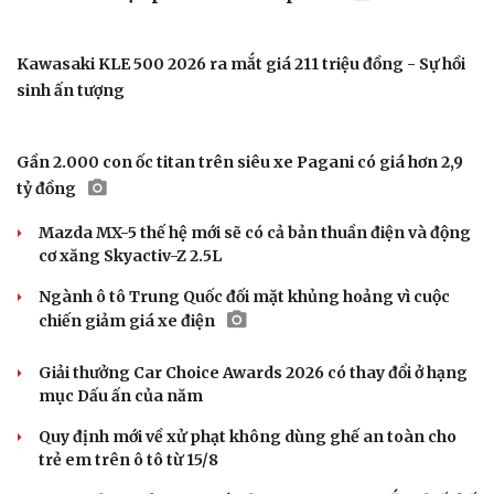
Tây Ninh cảnh báo bẫy "việc nhẹ lương cao" ở Campuchia
Nhóm thanh thiếu niên mang kiếm chặn xe người dân
Tai nạn khiến người ngồi trên xe tổn thương 96%, nam
sinh Bắc Ninh bị khởi tố
Làm rõ đối tượng gây tai nạn giao thông khiến một phụ
nữ tử vong rồi bỏ trốn
Khởi tố vợ chồng giám đốc công ty tổ chức cho người
nước ngoài ở lại trái phép
Chuyển hồ sơ sang Bộ Công an về 7 cá nhân bán vàng
nguyên liệu nhiều bất thường
Ô TÔ – XE MÁY
Honda tăng tốc cuộc đua xe điện tại Trung Quốc
với chiến lược phát triển sản phẩm