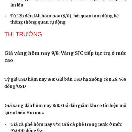
Quảng Ngãi phấn đấu đưa kinh tế số chiếm tối thiểu 30%
GRDP vào năm 2030
Tạm hoãn xuất cảnh với người nộp thuế không hoạt động
tại địa chỉ đăng ký
Đồng Tháp đầu tư hơn 160 tỷ đồng xây dựng Dự án Cải
tạo nút giao An Bình
Huế tăng tốc giải phóng mặt bằng mở rộng cao tốc Cam
Lộ - La Sơn
Hải quan cảnh báo quy định mới của Nhật Bản đối với
hàng nông sản xuất khẩu
Hà Nội gia hạn chuẩn bị thủ tục khởi công xây dựng 6 dự
án lớn