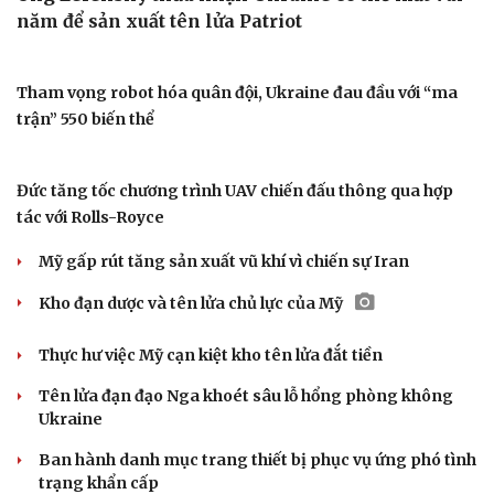
Ngại khám bệnh, nhiều người tự chữa bệnh xã hội rồi nhận
hậu quả lớn
6 loại thực phẩm chức năng không nên uống cùng cà
phê buổi sáng
Đừng tưởng lập thu là hết nóng, phải đến tiết Xử thử mới
thật sự mát mẻ
Cách dùng dầu mè để tóc giảm gãy rụng, mọc khỏe hơn
Bác sĩ cảnh báo phim người lớn, rượu bia đang âm thầm
bào mòn "bản lĩnh đàn ông"
Cái giá đắt của việc tiêm silicon làm to "cậu nhỏ"
QUÂN SỰ - QUỐC PHÒNG
Ông Zelensky thừa nhận Ukraine có thể mất vài
năm để sản xuất tên lửa Patriot