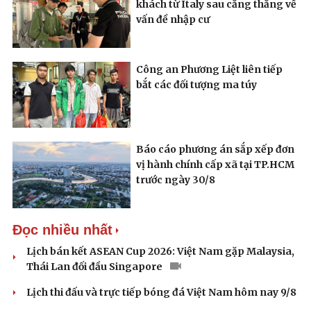
khách từ Italy sau căng thẳng về
vấn đề nhập cư
Công an Phương Liệt liên tiếp
Pháp luật
Quân sự - Quốc phòng
bắt các đối tượng ma túy
Vụ án
Vũ khí
Tin nóng
Việt Nam
Tư vấn luật
Phân tích
Báo cáo phương án sắp xếp đơn
vị hành chính cấp xã tại TP.HCM
trước ngày 30/8
Đọc nhiều nhất
Lịch bán kết ASEAN Cup 2026: Việt Nam gặp Malaysia,
Thái Lan đối đầu Singapore
Lịch thi đấu và trực tiếp bóng đá Việt Nam hôm nay 9/8