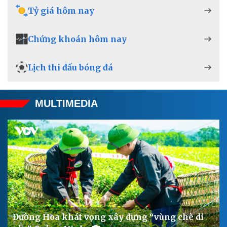
Tỷ giá hôm nay
Kinh tế
Thị trường
Bất động sản
Giá vàng
Chứng khoán hôm nay
Khởi nghiệp
Tiêu dùng
Tỷ giá
Chứng khoán
Lịch thi đấu bóng đá
Giá cà phê
MULTIMEDIA
Đường Hoa khát vọng xây dựng “vùng chè di