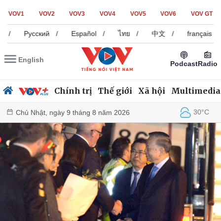
VOV1
VOV2
VOV3
VOV4
VOV5
VOV6
VOV GT
Русский
/
Español
/
ไทย
/
中文
/
français
/
Deu
English
Podcast
Radio
Chính trị
Thế giới
Xã hội
Multimedia
30°C
Hà Nội
Chính trị
Xã hội
Đảng
Tin 24h
Tổ chức nhân sự
Dự báo thời tiết
Quốc hội
Giáo dục
Nhận diện sự thật
Dấu ấn VOV
Việc làm