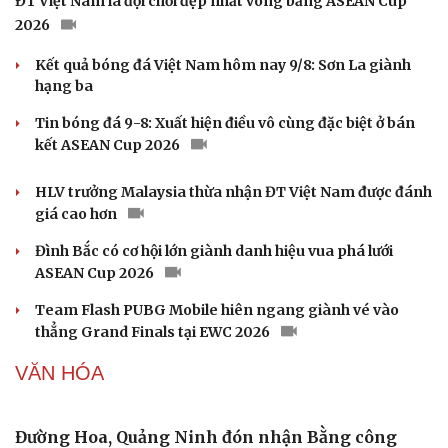
Từng đi tìm "đôi chân" cho mình, nữ giám đốc mở ra cơ
hội cho người khuyết tật
Giải nỗi đau quá tải ứng dụng với nền tảng hội tụ mới
của Viettel
Techcom Life và cách tiếp cận mới cho bài toán bảo vệ
sức khỏe của người Việt
THỂ THAO
Trương Vinh Hiển thắng Lý Hoàng Nam ở chung
kết Ho Chi Minh City Open
Kết quả bóng chuyền nữ hôm nay 9/8: ĐT Việt Nam tiếp tục
thua nhanh Thái Lan
ĐT Việt Nam là đội chơi đẹp nhất vòng bảng ASEAN Cup