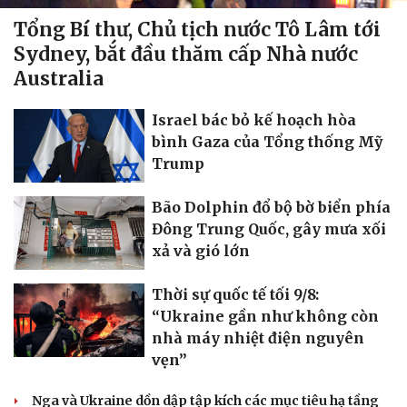
Biển đảo
Tổng Bí thư, Chủ tịch nước Tô Lâm tới
Sydney, bắt đầu thăm cấp Nhà nước
Australia
Israel bác bỏ kế hoạch hòa
bình Gaza của Tổng thống Mỹ
Trump
Bão Dolphin đổ bộ bờ biển phía
Đông Trung Quốc, gây mưa xối
xả và gió lớn
Thời sự quốc tế tối 9/8:
“Ukraine gần như không còn
nhà máy nhiệt điện nguyên
vẹn”
Nga và Ukraine dồn dập tập kích các mục tiêu hạ tầng