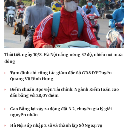
Thể thao
Ô tô - Xe máy
Bóng đá
Ô tô
Thời tiết ngày 10/8: Hà Nội nắng nóng 37 độ, nhiều nơi mưa
Lịch thi đấu bóng đá
Xe máy
dông
Thế giới thể thao
Tư vấn
eSports
Tạm đình chỉ công tác giám đốc Sở GD&ĐT Tuyên
Hậu trường
Quang Vũ Đình Hưng
Điểm chuẩn Học viện Tài chính: Ngành Kiểm toán cao
đầu bảng với 28,07 điểm
Cao Bằng lại xảy ra động đất 3.2, chuyên gia lý giải
nguyên nhân
Hà Nội sáp nhập 2 sở và thành lập Sở Ngoại vụ