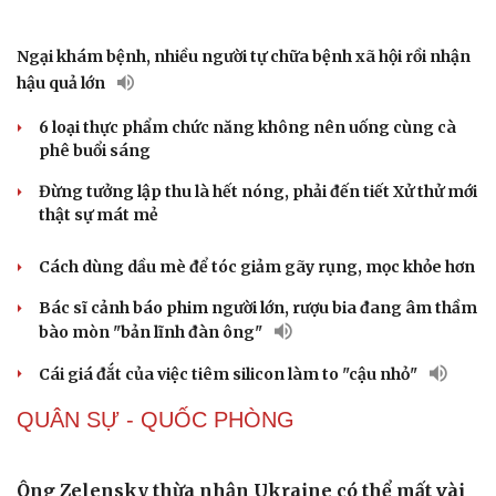
Vì sao các hãng từ bỏ pin tháo rời trên điện thoại?
Meta bị buộc bồi thường 567 triệu USD vì gây hại cho trẻ
em
Cải chính
ChatGPT miễn phí được “cởi trói”, OpenAI thêm loạt
tính năng AI mới
Những nơi không nên đặt router Wi-Fi nếu muốn
Internet luôn ổn định
ĐỜI SỐNG
Phụ nữ nên quan tâm đến sức khỏe tình dục tuổi
mãn kinh như thế nào?
Mèo sống thọ tới 31 tuổi, chủ nhân tiết lộ thói quen ít ai ngờ