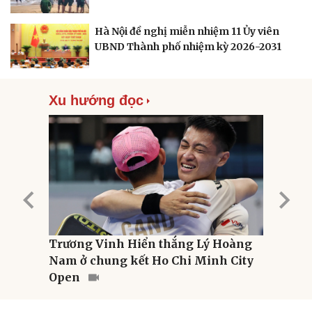
Quan sát
Video
Cuộc sống đó đây
Ảnh
Hồ sơ
E-Magazine
Hà Nội đề nghị miễn nhiệm 11 Ủy viên
Infographic
UBND Thành phố nhiệm kỳ 2026-2031
Xu hướng đọc
ăn ít
Trương Vinh Hiển thắng Lý Hoàng
Tin 
Nam ở chung kết Ho Chi Minh City
cùng
Open
202