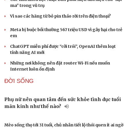
Một thành viên Katseye tạm ngừng hoạt động nhóm vì
lý do sức khỏe
Sao Việt 8-8: NSND Tự Long mua xế hộp mới tặng bà xã
CÔNG NGHỆ
Giá thu cũ iPhone tăng, Apple muốn người dùng
lên đời
Microsoft tăng tốc đầu tư hạ tầng AI tại Ấn Độ
Trung Quốc đưa vào hoạt động cơ sở điện toán AI lớn nhất
thế giới
Các nhà khoa học Nhật Bản phát hiện dấu hiệu của “hạt
ma” trong vũ trụ