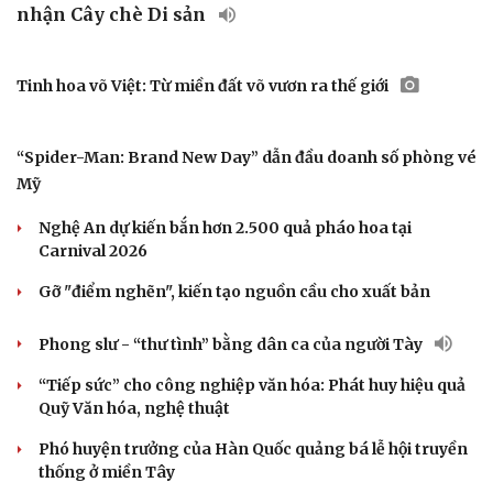
2026
Kết quả bóng đá Việt Nam hôm nay 9/8: Sơn La giành
hạng ba
Tin bóng đá 9-8: Xuất hiện điều vô cùng đặc biệt ở bán
kết ASEAN Cup 2026
HLV trưởng Malaysia thừa nhận ĐT Việt Nam được đánh
giá cao hơn
Đình Bắc có cơ hội lớn giành danh hiệu vua phá lưới
ASEAN Cup 2026
Team Flash PUBG Mobile hiên ngang giành vé vào
thẳng Grand Finals tại EWC 2026
VĂN HÓA
Đường Hoa, Quảng Ninh đón nhận Bằng công
nhận Cây chè Di sản