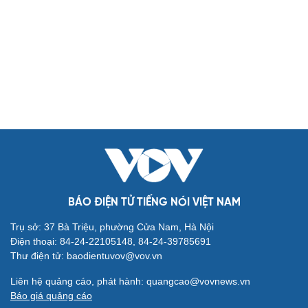
Biển đảo
Thế giới
Multimedia
Quan sát
Video
Cuộc sống đó đây
Ảnh
Hồ sơ
E-Magazine
Infographic
Kinh tế
Thị trường
Bất động sản
Giá vàng
Khởi nghiệp
Tiêu dùng
Tỷ giá
Chứng khoán
Giá cà phê
BÁO ĐIỆN TỬ TIẾNG NÓI VIỆT NAM
Pháp luật
Quân sự - Quốc phòng
Trụ sở: 37 Bà Triệu, phường Cửa Nam, Hà Nội
Vụ án
Vũ khí
Điện thoại: 84-24-22105148, 84-24-39785691
Tin nóng
Việt Nam
Thư điện tử: baodientuvov@vov.vn
Tư vấn luật
Phân tích
Liên hệ quảng cáo, phát hành: quangcao@vovnews.vn
Thể thao
Ô tô - Xe máy
Báo giá quảng cáo
Bóng đá
Ô tô