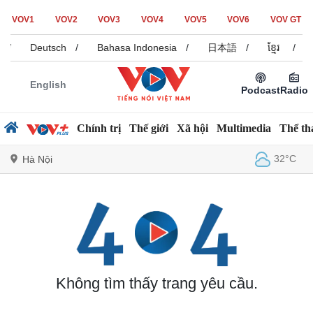
VOV1
VOV2
VOV3
VOV4
VOV5
VOV6
VOV GT
/
Deutsch
/
Bahasa Indonesia
/
日本語
/
ខ្មែរ
/
English
Podcast
Radio
Chính trị
Thế giới
Xã hội
Multimedia
Thể th
32°C
Hà Nội
Chính trị
Xã hội
Đảng
Tin 24h
Tổ chức nhân sự
Dự báo thời tiết
Quốc hội
Giáo dục
Không tìm thấy trang yêu cầu.
Nhận diện sự thật
Dấu ấn VOV
Việc làm