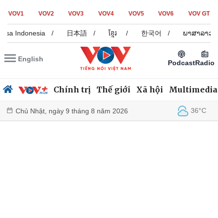
VOV1
VOV2
VOV3
VOV4
VOV5
VOV6
VOV GT
asa Indonesia
/
日本語
/
ខ្មែរ
/
한국어
/
ພາສາລາວ
English
Podcast
Radio
Chính trị
Thế giới
Xã hội
Multimedia
36°C
Chủ Nhật, ngày 9 tháng 8 năm 2026
Chính trị
Xã hội
Đảng
Tin 24h
Tổ chức nhân sự
Dự báo thời tiết
Quốc hội
Giáo dục
Nhận diện sự thật
Dấu ấn VOV
Việc làm