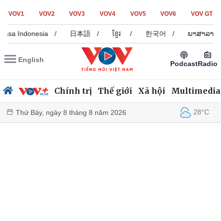
VOV1
VOV2
VOV3
VOV4
VOV5
VOV6
VOV GT
hasa Indonesia
/
日本語
/
ខ្មែរ
/
한국어
/
ພາສາລາວ
English
Podcast
Radio
Chính trị
Thế giới
Xã hội
Multimedia
28°C
Thứ Bảy, ngày 8 tháng 8 năm 2026
Chính trị
Xã hội
Đảng
Tin 24h
Tổ chức nhân sự
Dự báo thời tiết
Quốc hội
Giáo dục
Nhận diện sự thật
Dấu ấn VOV
Việc làm