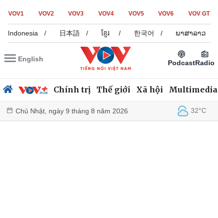
VOV1
VOV2
VOV3
VOV4
VOV5
VOV6
VOV GT
a Indonesia
/
日本語
/
ខ្មែរ
/
한국어
/
ພາສາລາວ
/
English
Podcast
Radio
Chính trị
Thế giới
Xã hội
Multimedia
32°C
Chủ Nhật, ngày 9 tháng 8 năm 2026
Chính trị
Xã hội
Đảng
Tin 24h
Tổ chức nhân sự
Dự báo thời tiết
Quốc hội
Giáo dục
Nhận diện sự thật
Dấu ấn VOV
Việc làm