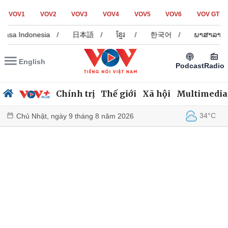
VOV1
VOV2
VOV3
VOV4
VOV5
VOV6
VOV GT
hasa Indonesia
/
日本語
/
ខ្មែរ
/
한국어
/
ພາສາລາວ
English
Podcast
Radio
Chính trị
Thế giới
Xã hội
Multimedia
34°C
Chủ Nhật, ngày 9 tháng 8 năm 2026
Chính trị
Xã hội
Đảng
Tin 24h
Tổ chức nhân sự
Dự báo thời tiết
Quốc hội
Giáo dục
Nhận diện sự thật
Dấu ấn VOV
Việc làm