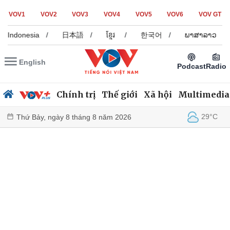
VOV1
VOV2
VOV3
VOV4
VOV5
VOV6
VOV GT
a Indonesia
/
日本語
/
ខ្មែរ
/
한국어
/
ພາສາລາວ
/
English
Podcast
Radio
Chính trị
Thế giới
Xã hội
Multimedia
29°C
Thứ Bảy, ngày 8 tháng 8 năm 2026
Chính trị
Xã hội
Đảng
Tin 24h
Tổ chức nhân sự
Dự báo thời tiết
Quốc hội
Giáo dục
Nhận diện sự thật
Dấu ấn VOV
Việc làm