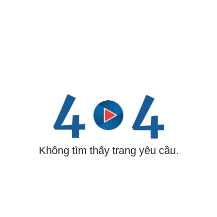
Biển đảo
Thế giới
Multimedia
Quan sát
Video
Cuộc sống đó đây
Ảnh
Hồ sơ
E-Magazine
Infographic
Kinh tế
Thị trường
Bất động sản
Giá vàng
Khởi nghiệp
Tiêu dùng
Tỷ giá
Chứng khoán
Giá cà phê
Không tìm thấy trang yêu cầu.
Pháp luật
Quân sự - Quốc phòng
Vụ án
Vũ khí
Tin nóng
Việt Nam
Tư vấn luật
Phân tích
Thể thao
Ô tô - Xe máy
Bóng đá
Ô tô