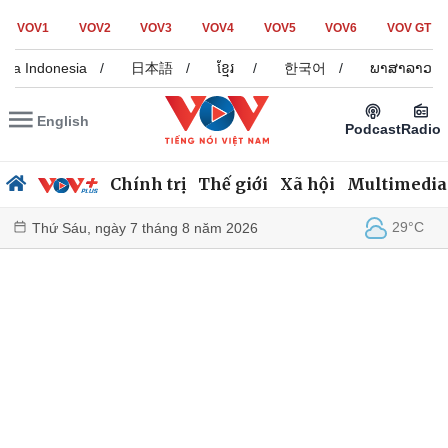
VOV1
VOV2
VOV3
VOV4
VOV5
VOV6
VOV GT
sa Indonesia
/
日本語
/
ខ្មែរ
/
한국어
/
ພາສາລາວ
/
English
Podcast
Radio
Chính trị
Thế giới
Xã hội
Multimedia
29°C
Thứ Sáu, ngày 7 tháng 8 năm 2026
Chính trị
Xã hội
Đảng
Tin 24h
Tổ chức nhân sự
Dự báo thời tiết
Quốc hội
Giáo dục
Nhận diện sự thật
Dấu ấn VOV
Việc làm