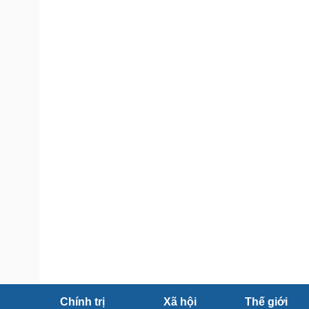
Tin nóng
Việt Nam
Tư vấn luật
Phân tích
Sức khỏe
Đời sống
Dinh dưỡng - món ngon
Nhà đẹp
Cây thuốc
Blog
Sản phụ khoa
Tình yêu - Gia đình
Nhi khoa
Nam khoa
Làm đẹp - giảm cân
Phòng mạch online
Ăn sạch sống khỏe
Cải chính
Chính trị
Xã hội
Thế giới