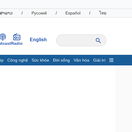
ສາລາວ
/
Русский
/
Español
/
ไทย
English
dcast
Radio
ệp
Công nghệ
Sức khỏe
Đời sống
Văn hóa
Giải trí
inh tế
Thị trường
ất động sản
Giá vàng
hởi nghiệp
Tiêu dùng
Tỷ giá
Chứng khoán
Giá cà phê
oanh nghiệp
Công nghệ
hông tin doanh nghiệp
Sành điệu