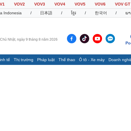
V1
VOV2
VOV3
VOV4
VOV5
VOV6
VOV GT
a Indonesia
/
日本語
/
ខ្មែរ
/
한국어
/
ພາ
Chủ Nhật, ngày 9 tháng 8 năm 2026
Po
inh tế
Thị trường
Pháp luật
Thể thao
Ô tô - Xe máy
Doanh nghi
Thế giới
Multimedia
K
Quan sát
Video
B
Cuộc sống đó đây
Ảnh
K
Hồ sơ
E-Magazine
Infographic
Thể thao
Ô tô - Xe máy
D
Bóng đá
Ô tô
T