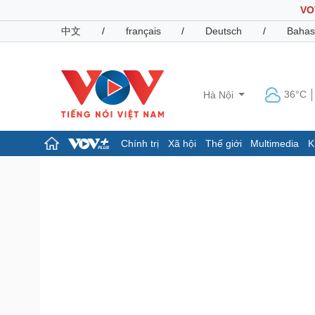
VO
中文
/
français
/
Deutsch
/
Bahas
36°C
Hà Nội
Chính trị
Xã hội
Thế giới
Multimedia
K
Chính trị
Xã hội
Đảng
Tin 24h
Tổ chức nhân sự
Dự báo thời tiết
Quốc hội
Giáo dục
Nhận diện sự thật
Dấu ấn VOV
Việc làm
Biển đảo
Pháp luật
Quân sự - Quốc phòng
Vụ án
Vũ khí