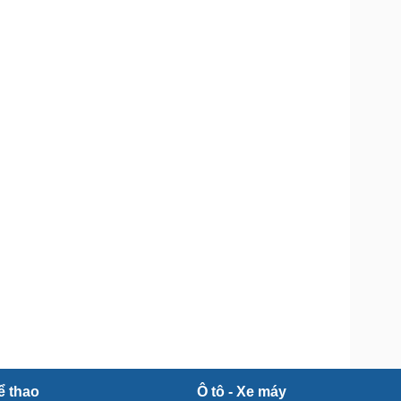
Doanh nghiệp 24h
Tin Công nghệ
Doanh nhân
Trải nghiệm
ì cộng đồng
Chuyển đổi số
u lịch
Podcast
Tư vấn
Câu chuyện thời sự
Săn Tour
Đọc truyện đêm khuya
heck-in
Cửa sổ tình yêu
Kể chuyện cho bé
Hạt giống tâm hồn
ể thao
Ô tô - Xe máy