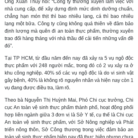
Ông Xuân Thủy nói: “Công ty thường xuyên làm việc với
nhà cung cấp, để xây dựng định mức dinh dưỡng chuẩn,
chẳng hạn món thịt thì bao nhiêu lạng, cá thì bao nhiêu
lạng một bữa. Công ty cũng không quá thiên về đảm bảo
định lượng mà quên đi an toàn thực phẩm, thường xuyên
trao đổi hàng tháng với nhà thầu để cải tiến những vấn đề
đó”.
Tại TP HCM, từ đầu năm đến nay đã xảy ra 5 vụ ngộ độc
thực phẩm với 248 người mắc, trong đó có 2 vụ xảy ra ở
khu công nghiệp. 40% số các vụ ngộ độc là do vi sinh vật
gây bệnh, 40% là không rõ nguyên nhân và hiện nay còn 1
vụ đang được điều tra, làm rõ.
Theo bà Nguyễn Thị Huỳnh Mai, Phó Chi cục trưởng, Chi
cục An toàn vệ sinh thực phẩm thành phố, hoạt động phối
hợp liên ngành giữa 3 đơn vị là Sở Y tế, cụ thể là Chi cục
An toàn vệ sinh thực phẩm, với Sở Nông nghiệp và Phát
triển nông thôn, Sở Công thương trong việc đảm bảo an
toàn vệ sinh thực phẩm hiện nay đã thực hiện nhưng chưa