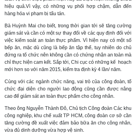
hiệu quả.Vì vậy, có những vụ phối hợp chậm, dẫn đến
Kinh tế
Thị trường
hàng hóa vi phạm bị tẩu tán.
Bất động sản
Giá vàng
Khởi nghiệp
Tiêu dùng
Bà Huỳnh Mai cho biết, trong thời gian tới sẽ tăng cường
Tỷ giá
giám sát và cần có một sự thay đổi về các quy định đối với
Chứng khoán
việc kiểm soát an toàn thực phẩm. Vì hiện nay có một số
Giá cà phê
bếp ăn, mặc dù cũng là bếp ăn tập thể, tuy nhiên do chủ
đứng ra tổ chức nên không cần có chứng nhận an toàn mà
chỉ thực hiện cam kết. Sắp tới, Chi cục có những kế hoạch
mới hơn so với năm 2015, kiểm tra định kỳ 4 lần/ năm.
Cùng với các ngành chức năng, vai trò của công đoàn, tổ
chức đại diện cho người lao động cũng cần được nâng
cao để giám sát an toàn thực phẩm cho công nhân.
Theo ông Nguyễn Thành Đô, Chủ tịch Công đoàn Các khu
công nghiệp, khu chế xuất TP HCM, công đoàn cơ sở cần
tăng cường đề xuất việc đảm bảo bữa ăn cho công nhân,
vừa đủ dinh dưỡng vừa hợp vệ sinh.