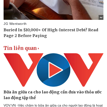
Văn hóa
Giải trí
Sân khấu - Điện ảnh
Nghệ sĩ
Văn học
Thời trang
Âm nhạc
Sao Việt
Di sản
Tin liên quan
Bữa ăn giữa ca cho lao động cần đưa vào thỏa ước
lao động tập thể
VOV.VN -Việc chăm lo bữa ăn giữa ca cho người lao động là hoạt