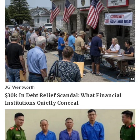
Sức khỏe
Đời sống
Dinh dưỡng - món ngon
Nhà đẹp
Cây thuốc
Blog
Sản phụ khoa
Tình yêu - Gia đình
Nhi khoa
Nam khoa
Làm đẹp - giảm cân
Phòng mạch online
Ăn sạch sống khỏe