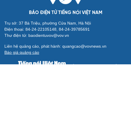
BÁO ĐIỆN TỬ TIẾNG NÓI VIỆT NAM
Trụ sở: 37 Bà Triệu, phường Cửa Nam, Hà Nội
Điện thoại: 84-24-22105148, 84-24-39785691
Thư điện tử: baodientuvov@vov.vn
Liên hệ quảng cáo, phát hành: quangcao@vovnews.vn
Báo giá quảng cáo
Báo in
xuất bản thứ Năm hàng tuần
Tổng Biên tập: NGÔ THIỆU PHONG
Phó Tổng Biên tập: Phạm Công Hân, Đặng Thị Khanh, Giang
Trung Sơn, Nguyễn Tuyết Yến
Cơ quan chủ quản: ĐÀI TIẾNG NÓI VIỆT NAM