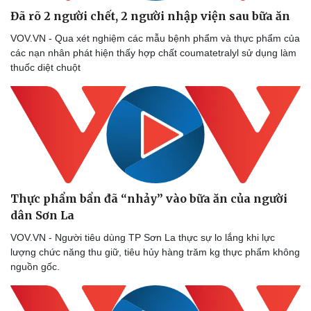
Tư vấn
Câu chuyện thời sự
Đã rõ 2 người chết, 2 người nhập viện sau bữa ăn
Săn Tour
Đọc truyện đêm khuya
VOV.VN - Qua xét nghiệm các mẫu bệnh phẩm và thực phẩm của
check-in
Cửa sổ tình yêu
các nạn nhân phát hiện thấy hợp chất coumatetralyl sử dụng làm
Kể chuyện cho bé
thuốc diệt chuột
Hạt giống tâm hồn
Thực phẩm bẩn đã “nhảy” vào bữa ăn của người
dân Sơn La
VOV.VN - Người tiêu dùng TP Sơn La thực sự lo lắng khi lực
lượng chức năng thu giữ, tiêu hủy hàng trăm kg thực phẩm không
nguồn gốc.