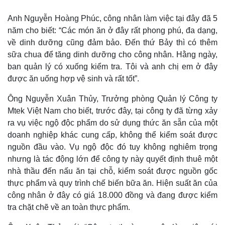
Anh Nguyễn Hoàng Phúc, công nhân làm việc tại đây đã 5
năm cho biết: “Các món ăn ở đây rất phong phú, đa dạng,
về dinh dưỡng cũng đảm bảo. Đến thứ Bảy thì có thêm
sữa chua để tăng dinh dưỡng cho công nhân. Hằng ngày,
Thế giới
ban quản lý có xuống kiểm tra. Tôi và anh chị em ở đây
Multimedia
được ăn uống hợp vệ sinh và rất tốt”.
Quan sát
Video
Cuộc sống đó đây
Ảnh
Ông Nguyễn Xuân Thủy, Trưởng phòng Quản lý Công ty
Hồ sơ
E-Magazine
Mtek Việt Nam cho biết, trước đây, tại công ty đã từng xảy
Infographic
ra vụ việc ngộ độc phẩm do sử dụng thức ăn sẵn của một
doanh nghiệp khác cung cấp, không thể kiểm soát được
nguồn đầu vào. Vụ ngộ độc đó tuy không nghiêm trọng
nhưng là tác động lớn để công ty này quyết định thuê một
nhà thầu đến nấu ăn tại chỗ, kiểm soát được nguồn gốc
thực phẩm và quy trình chế biến bữa ăn. Hiện suất ăn của
công nhân ở đây có giá 18.000 đồng và đang được kiểm
tra chặt chẽ về an toàn thực phẩm.