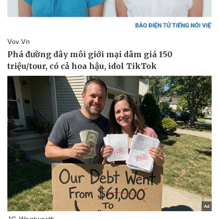
Doanh nghiệp
Công nghệ
Thông tin doanh nghiệp
Sành điệu
Doanh nghiệp 24h
Tin Công nghệ
Doanh nhân
Trải nghiệm
Vì cộng đồng
Chuyển đổi số