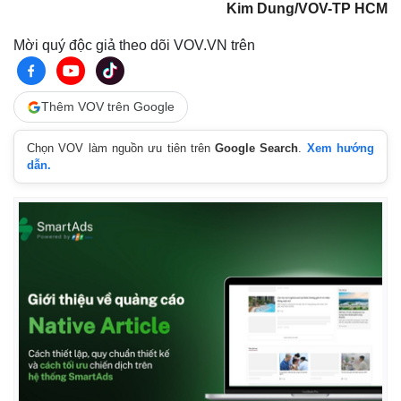
Tin nóng
Việt Nam
Kim Dung/VOV-TP HCM
Tư vấn luật
Phân tích
Mời quý độc giả theo dõi VOV.VN trên
Thêm VOV trên Google
Chọn VOV làm nguồn ưu tiên trên
Google Search
.
Xem hướng
dẫn.