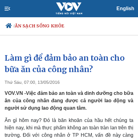
English
ĂN SẠCH SỐNG KHỎE
/
Làm gì để đảm bảo an toàn cho
Chính trị
Xã hội
Đảng
Tin 24h
bữa ăn của công nhân?
Tổ chức nhân sự
Dự báo thời tiết
Quốc hội
Giáo dục
Thứ Sáu, 07:00, 13/05/2016
Nhận diện sự thật
Dấu ấn VOV
Việc làm
VOV.VN -Việc đảm bảo an toàn và dinh dưỡng cho bữa
Biển đảo
ăn của công nhân đang được cả người lao động và
người sử dụng lao động quan tâm.
Ăn gì hôm nay? Đó là băn khoăn của hầu hết chúng ta
hiện nay, khi mà thực phẩm không an toàn tràn lan trên thị
trường. Đối với công nhân ở TP HCM, vấn đề này càng