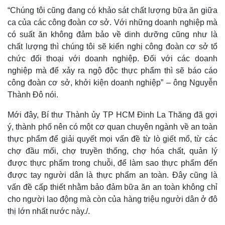
“Chúng tôi cũng đang có khảo sát chất lượng bữa ăn giữa
ca của các công đoàn cơ sở. Với những doanh nghiệp mà
có suất ăn không đảm bảo về dinh dưỡng cũng như là
chất lượng thì chúng tôi sẽ kiến nghị công đoàn cơ sở tổ
chức đối thoại với doanh nghiệp. Đối với các doanh
nghiệp mà để xảy ra ngộ độc thực phẩm thì sẽ báo cáo
công đoàn cơ sở, khởi kiện doanh nghiệp” – ông Nguyễn
Thành Đô nói.
Mới đây, Bí thư Thành ủy TP HCM Đinh La Thăng đã gợi
ý, thành phố nên có một cơ quan chuyên ngành về an toàn
thực phẩm để giải quyết mọi vấn đề từ lò giết mổ, từ các
chợ đầu mối, chợ truyền thống, chợ hóa chất, quản lý
được thực phẩm trong chuỗi, để làm sao thực phẩm đến
được tay người dân là thực phẩm an toàn. Đây cũng là
vấn đề cấp thiết nhằm bảo đảm bữa ăn an toàn không chỉ
cho người lao động mà còn của hàng triệu người dân ở đô
Pháp luật
Quân sự - Quốc phòng
thị lớn nhất nước này./.
Vụ án
Vũ khí