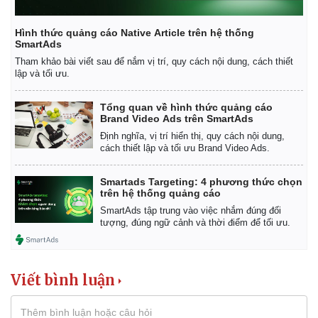
Hình thức quảng cáo Native Article trên hệ thống
SmartAds
Tham khảo bài viết sau để nắm vị trí, quy cách nội dung, cách thiết
lập và tối ưu.
Tổng quan về hình thức quảng cáo
Brand Video Ads trên SmartAds
Định nghĩa, vị trí hiển thị, quy cách nội dung,
cách thiết lập và tối ưu Brand Video Ads.
Smartads Targeting: 4 phương thức chọn
trên hệ thống quảng cáo
Thể thao
Ô tô - Xe máy
SmartAds tập trung vào việc nhắm đúng đối
Bóng đá
Ô tô
tượng, đúng ngữ cảnh và thời điểm để tối ưu.
Lịch thi đấu bóng đá
Xe máy
Thế giới thể thao
Tư vấn
eSports
Viết bình luận
Hậu trường