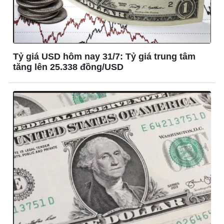
Tỷ giá USD hôm nay 31/7: Tỷ giá trung tâm
tăng lên 25.338 đồng/USD
Đời sống
Văn hóa
Nhà đẹp
Sân khấu - Điện ảnh
Tình yêu - Gia đình
Văn học
Blog
Âm nhạc
Di sản