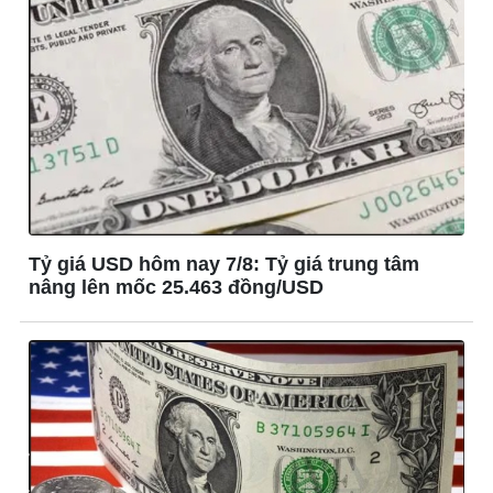
Tỷ giá USD hôm nay 7/8: Tỷ giá trung tâm
nâng lên mốc 25.463 đồng/USD
Kinh tế
Thị trường
Bất động sản
Giá vàng
Khởi nghiệp
Tiêu dùng
Tỷ giá
Chứng khoán