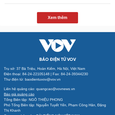
Xem thêm
Quân sự - Quốc phòng
Vũ khí
BÁO ĐIỆN TỬ VOV
Việt Nam
Phân tích
Trụ sở: 37 Bà Triệu, Hoàn Kiếm, Hà Nội, Việt Nam
Điện thoại: 84-24-22105148 | Fax: 84-24-39344230
Thư điện tử: baodientuvov@vov.vn
Liên hệ quảng cáo: quangcao@vovnews.vn
Báo giá quảng cáo
Tổng Biên tập: NGÔ THIỆU PHONG
Phó Tổng Biên tập: Nguyễn Tuyết Yến, Phạm Công Hân, Đặng
Thị Khanh