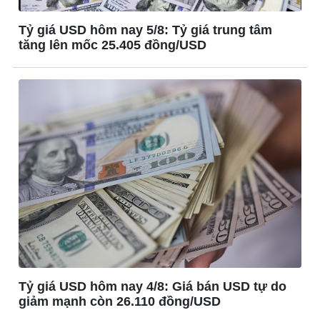
Tư vấn luật
Bóng đá Việt Nam
Thế giới thể thao
Tỷ giá USD hôm nay 5/8: Tỷ giá trung tâm
Lịch thi đấu bóng đá
tăng lên mốc 25.405 đồng/USD
eSports
Hậu trường
Tỷ giá USD hôm nay 4/8: Giá bán USD tự do
giảm mạnh còn 26.110 đồng/USD