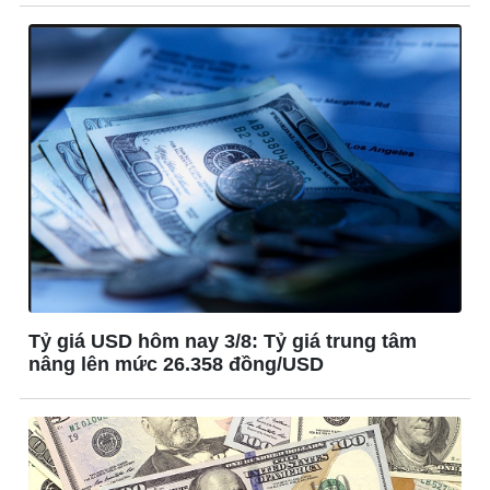
Ô tô - Xe máy
Doanh nghiệp
Ô tô
Thông tin doanh nghiệp
Xe máy
Doanh nghiệp 24h
Tư vấn
Doanh nhân
Vì cộng đồng
Tỷ giá USD hôm nay 3/8: Tỷ giá trung tâm
nâng lên mức 26.358 đồng/USD