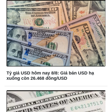
Tỷ giá USD hôm nay 8/8: Giá bán USD hạ
xuống còn 26.468 đồng/USD
Thế giới
Multimedia
Quan sát
Ảnh
Cuộc sống đó đây
Video
Hồ sơ
E-Magazine
Infographic