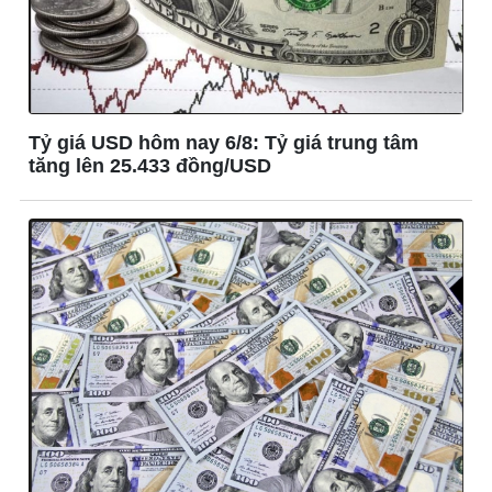
Giá cà phê
Tỷ giá USD hôm nay 6/8: Tỷ giá trung tâm
tăng lên 25.433 đồng/USD
Pháp luật
Thể thao
Vụ án
Pickleball
Tin nóng
Bóng đá quốc tế