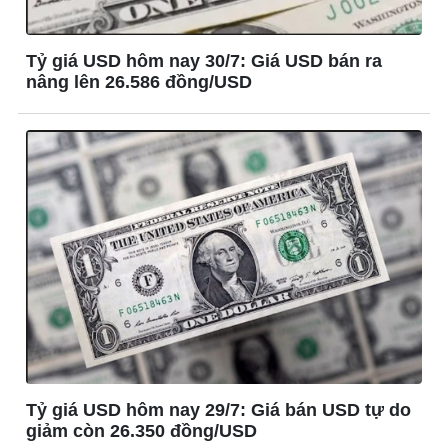
Tỷ giá USD hôm nay 30/7: Giá USD bán ra
nâng lên 26.586 đồng/USD
Giải trí
Du lịch
Nghệ sĩ
Tư vấn
Thời trang
Săn Tour
Sao Việt
check-in
Tỷ giá USD hôm nay 29/7: Giá bán USD tự do
giảm còn 26.350 đồng/USD