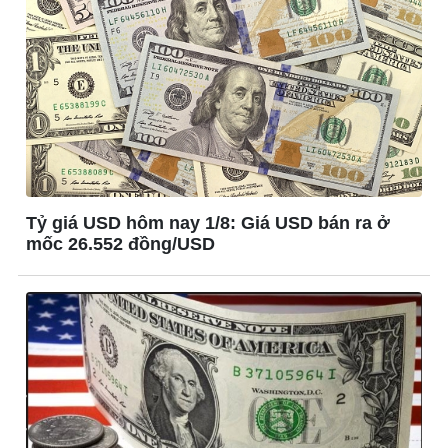
Công nghệ
Sức khỏe
Sành điệu
Dinh dưỡng - món ngon
Tin Công nghệ
Cây thuốc
Trải nghiệm
Sản phụ khoa
Chuyển đổi số
Nhi khoa
Nam khoa
Làm đẹp - giảm cân
Phòng mạch online
Tỷ giá USD hôm nay 1/8: Giá USD bán ra ở
Ăn sạch sống khỏe
mốc 26.552 đồng/USD