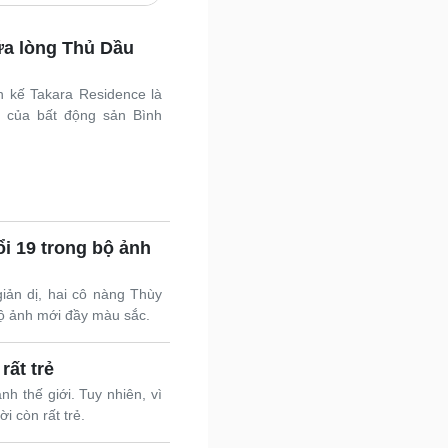
Nam khoa
Làm đẹp - giảm cân
ữa lòng Thủ Dầu
Phòng mạch online
Ăn sạch sống khỏe
 kế Takara Residence là
uân sự - Quốc phòng
 của bất động sản Bình
ũ khí
Việt Nam
hân tích
i 19 trong bộ ảnh
iản dị, hai cô nàng Thùy
ộ ảnh mới đầy màu sắc.
rất trẻ
h thế giới. Tuy nhiên, vì
ời còn rất trẻ.