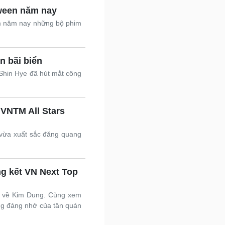
oween năm nay
m năm nay những bộ phim
n bãi biển
 Shin Hye đã hút mắt công
VNTM All Stars
 vừa xuất sắc đăng quang
g kết VN Next Top
ộc về Kim Dung. Cùng xem
ng đáng nhớ của tân quán