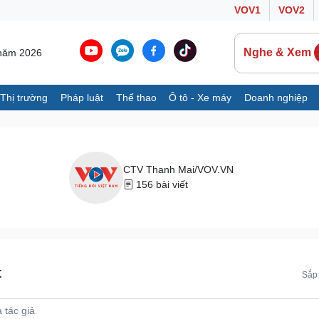
VOV1
VOV2
Nghe & Xem
 năm 2026
Thị trường
Pháp luật
Thể thao
Ô tô - Xe máy
Doanh nghiệp
Thế giới
Multimedia
K
Quan sát
Ảnh
B
Cuộc sống đó đây
Video
K
CTV Thanh Mai/VOV.VN
Hồ sơ
E-Magazine
156 bài viết
Infographic
Ô tô - Xe máy
Doanh nghiệp
C
Ô tô
Thông tin doanh nghiệp
t
Sắp 
Xe máy
Doanh nghiệp 24h
Tư vấn
Doanh nhân
T
Vì cộng đồng
C