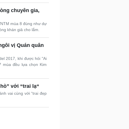
òng chuyên gia,
 VNTM mùa 8 đúng như dự
lòng khán giả cho lắm.
ngôi vị Quán quân
l 2017, khi được hỏi "Ai
 7 mùa đều lựa chọn Kim
ò” với “trai lạ“
h vai cùng với “trai đẹp