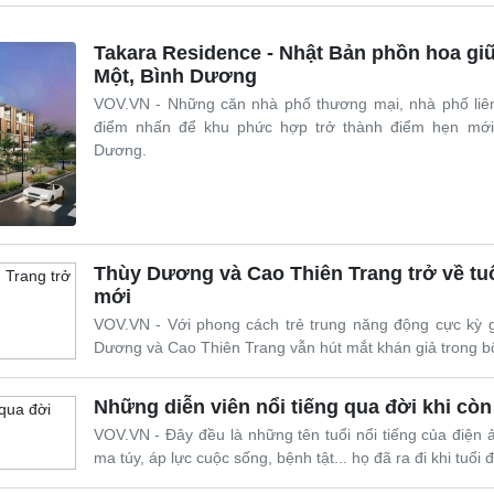
Takara Residence - Nhật Bản phồn hoa gi
Một, Bình Dương
VOV.VN - Những căn nhà phố thương mại, nhà phố liên
Giải trí
Du lịch
Q
điểm nhấn để khu phức hợp trở thành điểm hẹn mới
Nghệ sĩ
Tư vấn
V
Dương.
Thời trang
Săn Tour
Sao Việt
check-in
P
Thùy Dương và Cao Thiên Trang trở về tuổ
mới
VOV.VN - Với phong cách trẻ trung năng động cực kỳ g
Dương và Cao Thiên Trang vẫn hút mắt khán giả trong b
Những diễn viên nổi tiếng qua đời khi còn 
VOV.VN - Đây đều là những tên tuổi nổi tiếng của điện ản
ma túy, áp lực cuộc sống, bệnh tật... họ đã ra đi khi tuổi đ