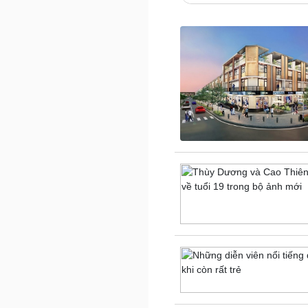
Lịch thi đấu bóng đá
eSports
Hậu trường
Đời sống
Văn hóa
Nhà đẹp
Sân khấu - Điện ảnh
Tình yêu - Gia đình
Văn học
Blog
Âm nhạc
Di sản