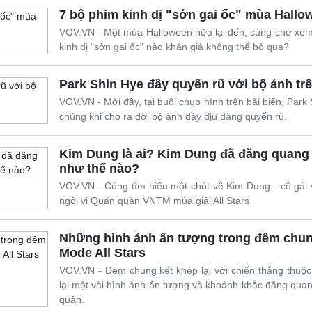
7 bộ phim kinh dị "sởn gai ốc" mùa Hall
VOV.VN - Một mùa Halloween nữa lại đến, cùng chờ xe
kinh dị "sởn gai ốc" nào khán giả không thể bỏ qua?
Park Shin Hye đầy quyến rũ với bộ ảnh trê
VOV.VN - Mới đây, tại buổi chụp hình trên bãi biển, Park
chúng khi cho ra đời bộ ảnh đầy dịu dàng quyến rũ.
Kim Dung là ai? Kim Dung đã đăng quang 
như thế nào?
VOV.VN - Cùng tìm hiểu một chút về Kim Dung - cô gái
ngôi vị Quán quân VNTM mùa giải All Stars
Những hình ảnh ấn tượng trong đêm chun
Mode All Stars
VOV.VN - Đêm chung kết khép lại với chiến thắng thu
lại một vài hình ảnh ấn tượng và khoảnh khắc đăng qua
quân.