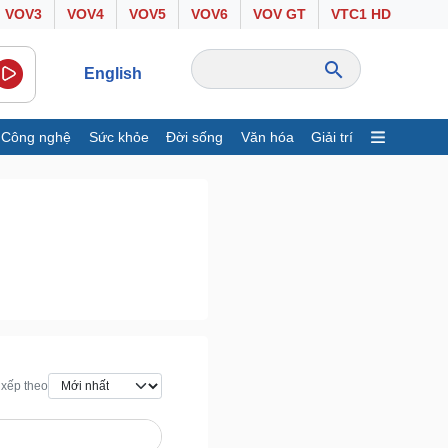
VOV3
VOV4
VOV5
VOV6
VOV GT
VTC1 HD
English
Công nghệ
Sức khỏe
Đời sống
Văn hóa
Giải trí
inh tế
Thị trường
ất động sản
Giá vàng
hởi nghiệp
Tiêu dùng
Tỷ giá
Chứng khoán
Giá cà phê
ông nghệ
Sức khỏe
Sành điệu
Dinh dưỡng - món ngon
xếp theo
Tin Công nghệ
Cây thuốc
rải nghiệm
Sản phụ khoa
huyển đổi số
Nhi khoa