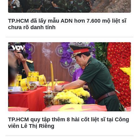
TP.HCM đã lấy mẫu ADN hơn 7.600 mộ liệt sĩ
chưa rõ danh tính
Đời sống
Văn hóa
Nhà đẹp
Sân khấu - Điện ảnh
Tình yêu - Gia đình
Văn học
Blog
Âm nhạc
Di sản
TP.HCM quy tập thêm 8 hài cốt liệt sĩ tại Công
viên Lê Thị Riêng