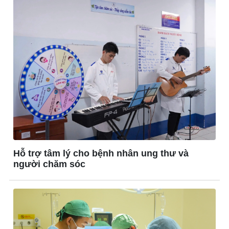
Hỗ trợ tâm lý cho bệnh nhân ung thư và
người chăm sóc
Thế giới
Multimedia
Quan sát
Ảnh
Cuộc sống đó đây
Video
Hồ sơ
E-Magazine
Infographic