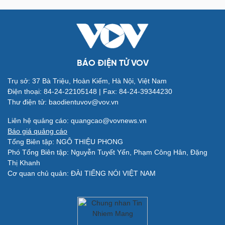
BÁO ĐIỆN TỬ VOV
Trụ sở: 37 Bà Triệu, Hoàn Kiếm, Hà Nội, Việt Nam
Điện thoại: 84-24-22105148 | Fax: 84-24-39344230
Thư điện tử: baodientuvov@vov.vn
Quân sự - Quốc phòng
Liên hệ quảng cáo: quangcao@vovnews.vn
Vũ khí
Báo giá quảng cáo
Việt Nam
Tổng Biên tập: NGÔ THIỆU PHONG
Phân tích
Phó Tổng Biên tập: Nguyễn Tuyết Yến, Phạm Công Hân, Đặng
Thị Khanh
Cơ quan chủ quản: ĐÀI TIẾNG NÓI VIỆT NAM