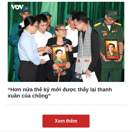
Giải trí
Du lịch
Nghệ sĩ
Tư vấn
Thời trang
Săn Tour
Sao Việt
check-in
“Hơn nửa thế kỷ mới được thấy lại thanh
xuân của chồng”
Xem thêm