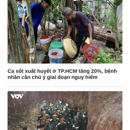
Ô tô - Xe máy
Doanh nghiệp
Ô tô
Thông tin doanh nghiệp
Xe máy
Doanh nghiệp 24h
Tư vấn
Doanh nhân
Vì cộng đồng
Ca sốt xuất huyết ở TP.HCM tăng 20%, bệnh
nhân cần chú ý giai đoạn nguy hiểm