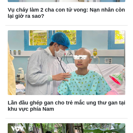
Tin nóng
Bóng đá quốc tế
Tư vấn luật
Bóng đá Việt Nam
Vụ cháy làm 2 cha con tử vong: Nạn nhân còn
Thế giới thể thao
lại giờ ra sao?
Lịch thi đấu bóng đá
eSports
Hậu trường
Lần đầu ghép gan cho trẻ mắc ung thư gan tại
khu vực phía Nam