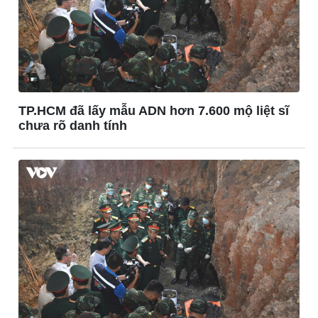
Công nghệ
Sức khỏe
Sành điệu
Dinh dưỡng - món ngon
Tin Công nghệ
Cây thuốc
Trải nghiệm
Sản phụ khoa
TP.HCM đã lấy mẫu ADN hơn 7.600 mộ liệt sĩ
Chuyển đổi số
Nhi khoa
chưa rõ danh tính
Nam khoa
Làm đẹp - giảm cân
Phòng mạch online
Ăn sạch sống khỏe