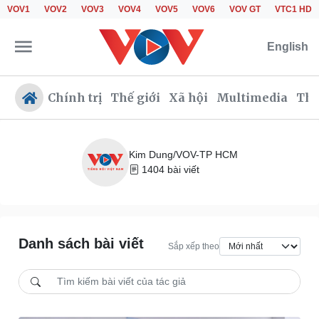
VOV1
VOV2
VOV3
VOV4
VOV5
VOV6
VOV GT
VTC1 HD
English
Chính trị
Thế giới
Xã hội
Multimedia
Thể
Kim Dung/VOV-TP HCM
1404 bài viết
Chính trị
Xã hội
Đảng
Tin 24h
Tổ chức nhân sự
Giáo dục
Quốc hội
Dự báo thời tiết
Danh sách bài viết
Nhận diện sự thật
Dấu ấn VOV
Sắp xếp theo
Việc làm
Biển đảo