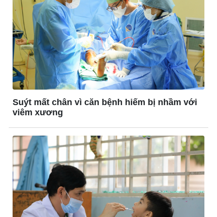
Suýt mất chân vì căn bệnh hiếm bị nhầm với
viêm xương
Kinh tế
Thị trường
Bất động sản
Giá vàng
Khởi nghiệp
Tiêu dùng
Tỷ giá
Chứng khoán